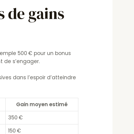
s de gains
exemple 500 € pour un bonus
nt de s’engager.
ives dans l’espoir d’atteindre
Gain moyen estimé
350 €
150 €