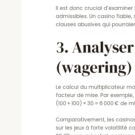
Il est donc crucial d’examiner 
admissibles. Un casino fiable,
clauses abusives qui pourraie
3. Analyser
(wagering)
Le calcul du multiplicateur moy
facteur de mise. Par exemple,
(100 + 100) × 30 = 6 000 € de mi
Comparativement, les casinos 
sur les jeux à forte volatilit