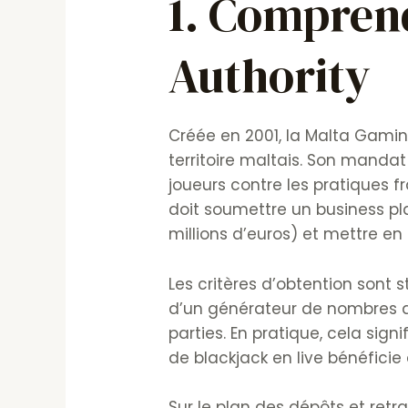
1. Compren
Authority
Créée en 2001, la Malta Gaming
territoire maltais. Son mandat r
joueurs contre les pratiques f
doit soumettre un business pla
millions d’euros) et mettre e
Les critères d’obtention sont s
d’un générateur de nombres alé
parties. En pratique, cela si
de blackjack en live bénéfici
Sur le plan des dépôts et ret