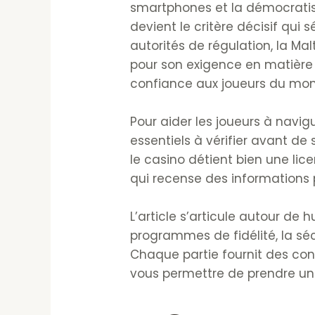
smartphones et la démocratisa
devient le critère décisif qui
autorités de régulation, la M
pour son exigence en matière 
confiance aux joueurs du mon
Pour aider les joueurs à navi
essentiels à vérifier avant de
le casino détient bien une li
qui recense des informations p
L’article s’articule autour de h
programmes de fidélité, la sécu
Chaque partie fournit des con
vous permettre de prendre une