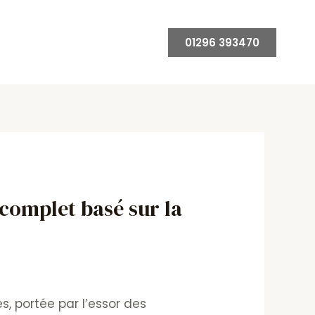
01296 393470
complet basé sur la
, portée par l’essor des