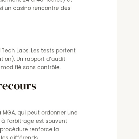
si un casino rencontre des
iTech Labs. Les tests portent
ation). Un rapport d’audit
 modifié sans contrôle.
 recours
la MGA, qui peut ordonner une
à l’arbitrage est souvent
e procédure renforce la
les différends.