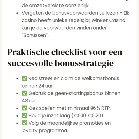
de omzetvereiste aanzienlijk.
Vergeten de bonusvoorwaarden te lezen – Elk
casino heeft unieke regels; bij WinBet Casino
kun je de voorwaarden vinden onder
“Bonussen”.
Praktische checklist voor een
succesvolle bonusstrategie
Registreer en claim de welkomstbonus
binnen 24 uur.
Gebruik de geen‑stortingsbonus binnen
48 uur.
Kies spellen met minimaal 96 % RTP.
Houd je inzet laag (€0,10‑€0,20).
Volg de maandelijkse promoties en
loyalty‑programma.