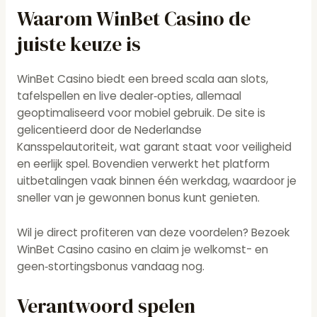
Waarom WinBet Casino de
juiste keuze is
WinBet Casino biedt een breed scala aan slots,
tafelspellen en live dealer‑opties, allemaal
geoptimaliseerd voor mobiel gebruik. De site is
gelicentieerd door de Nederlandse
Kansspelautoriteit, wat garant staat voor veiligheid
en eerlijk spel. Bovendien verwerkt het platform
uitbetalingen vaak binnen één werkdag, waardoor je
sneller van je gewonnen bonus kunt genieten.
Wil je direct profiteren van deze voordelen? Bezoek
WinBet Casino casino
en claim je welkomst- en
geen‑stortingsbonus vandaag nog.
Verantwoord spelen