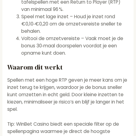
tafelspellen met een Return to Player (RTP)
van minimaal 96 %.
Speel met lage inzet – Houd je inzet rond
€0,10‑€0,20 om de omzetvereiste sneller te
behalen.
Voltooi de omzetvereiste – Vaak moet je de
bonus 30‑maal doorspelen voordat je een
opname kunt doen.
Waarom dit werkt
Spellen met een hoge RTP geven je meer kans om je
inzet terug te krijgen, waardoor je de bonus sneller
kunt omzetten in echt geld. Door kleine inzetten te
kiezen, minimaliseer je risico’s en blijf je langer in het
spel.
Tip: WinBet Casino biedt een speciale filter op de
spellenpagina waarmee je direct de hoogste