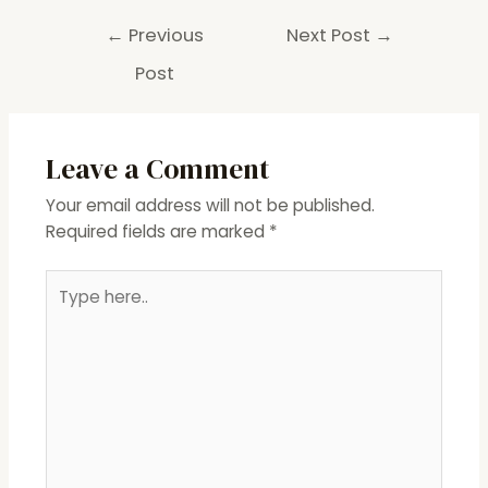
Post
←
Previous
Next Post
→
navigation
Post
Leave a Comment
Your email address will not be published.
Required fields are marked
*
Type
here..