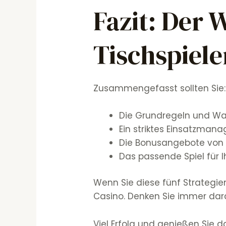
Fazit: Der 
Tischspiele
Zusammengefasst sollten Sie:
Die Grundregeln und Wah
Ein striktes Einsatzmana
Die Bonusangebote von C
Das passende Spiel für I
Wenn Sie diese fünf Strategie
Casino. Denken Sie immer dara
Viel Erfolg und genießen Sie da