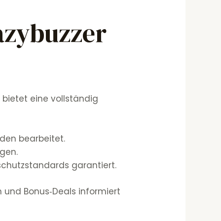
azybuzzer
bietet eine vollständig
den bearbeitet.
ngen.
rschutzstandards garantiert.
n und Bonus‑Deals informiert