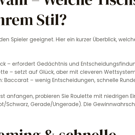
hrem Stil?
jeden Spieler geeignet. Hier ein kurzer Überblick, welc
jack – erfordert Gedächtnis und Entscheidungsfindu
te – setzt auf Glück, aber mit cleveren Wettsysteme
: Baccarat – wenig Entscheidungen, schnelle Rund
t anfangen, probieren Sie Roulette mit niedrigen Ei
ot/Schwarz, Gerade/Ungerade). Die Gewinnwahrschein
Gaming & schnelle