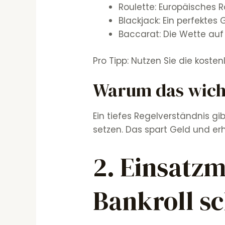
Roulette: Europäisches Ro
Blackjack: Ein perfektes 
Baccarat: Die Wette auf 
Pro Tipp: Nutzen Sie die kost
Warum das wicht
Ein tiefes Regelverständnis gi
setzen. Das spart Geld und erh
2. Einsatz
Bankroll s