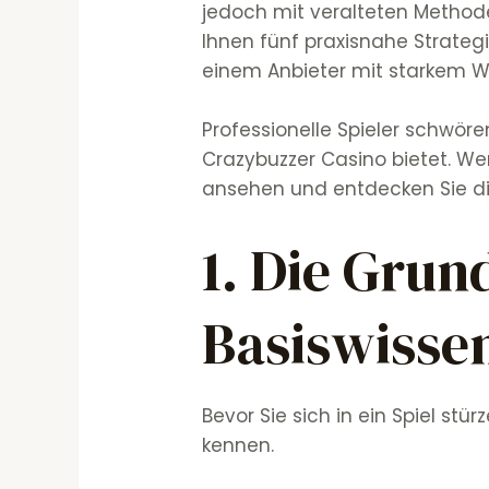
jedoch mit veralteten Methode
Ihnen fünf praxisnahe Strateg
einem Anbieter mit starkem 
Professionelle Spieler schwör
Crazybuzzer Casino bietet. We
ansehen
und entdecken Sie die
1. Die Grun
Basiswissen
Bevor Sie sich in ein Spiel st
kennen.