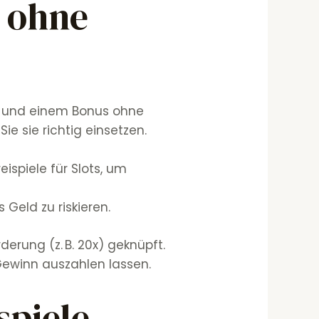
 ohne
s und einem Bonus ohne
e sie richtig einsetzen.
eispiele für Slots, um
Geld zu riskieren.
erung (z. B. 20x) geknüpft.
Gewinn auszahlen lassen.
spiele