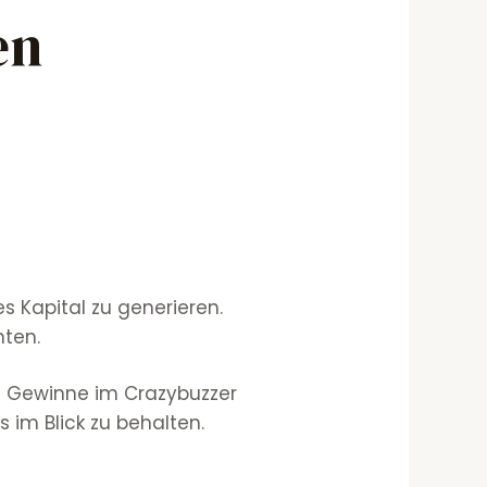
en
s Kapital zu generieren.
hten.
ge Gewinne im Crazybuzzer
 im Blick zu behalten.