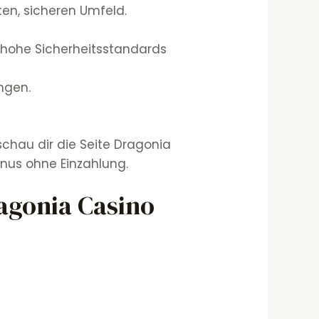
ten, sicheren Umfeld.
as hohe Sicherheitsstandards
ngen.
chau dir die Seite
Dragonia
nus ohne Einzahlung.
ragonia Casino