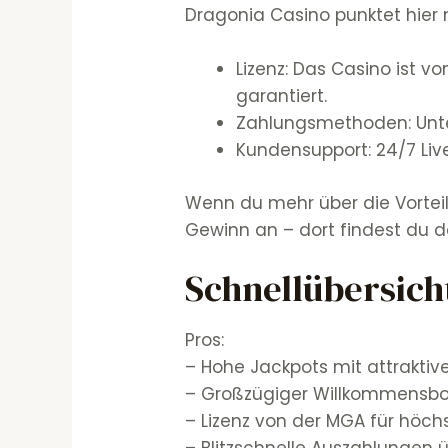
Dragonia Casino punktet hier 
Lizenz: Das Casino ist v
garantiert.
Zahlungsmethoden: Unter
Kundensupport: 24/7 Live
Wenn du mehr über die Vortei
Gewinn
an – dort findest du 
Schnellübersich
Pros:
– Hohe Jackpots mit attrakti
– Großzügiger Willkommensbo
– Lizenz von der MGA für höchs