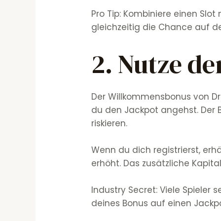
Pro Tip: Kombiniere einen Slot
gleichzeitig die Chance auf d
2. Nutze d
Der Willkommensbonus von Dra
du den Jackpot angehst. Der B
riskieren.
Wenn du dich registrierst, erh
erhöht. Das zusätzliche Kapita
Industry Secret: Viele Spieler
deines Bonus auf einen Jackp