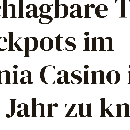
hlagbare T
ckpots im
nia Casino
 Jahr zu k