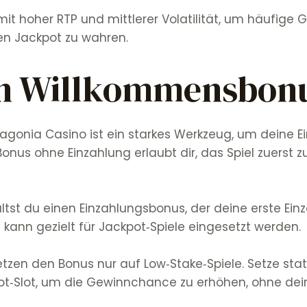
 mit hoher RTP und mittlerer Volatilität, um häufige 
en Jackpot zu wahren.
en Willkommensbonu
gonia Casino ist ein starkes Werkzeug, um deine Ei
onus ohne Einzahlung erlaubt dir, das Spiel zuerst z
ältst du einen Einzahlungsbonus, der deine erste Ei
l kann gezielt für Jackpot‑Spiele eingesetzt werden.
 setzen den Bonus nur auf Low‑Stake‑Spiele. Setze sta
ot‑Slot, um die Gewinnchance zu erhöhen, ohne dei