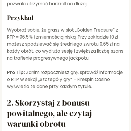
pozwala utrzymać bankroll na dłużej.
Przykład
Wyobraź sobie, że grasz w slot „Golden Treasure” z
RTP = 96,5 % i zmiennością niską. Przy zakładzie 10 zł
możesz spodziewać się średniego zwrotu 9,65 zł na
każdy obrót, co wydłuża sesję i zwiększa liczbę szans
na trafienie progresywnego jackpotu.
Pro Tip:
Zanim rozpoczniesz grę, sprawdź informacje
o RTP w sekcji „Szczegóły gry” – Firespin Casino
wyświetla te dane przy każdym tytule.
2. Skorzystaj z bonusu
powitalnego, ale czytaj
warunki obrotu