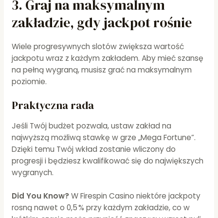
3. Graj na maksymalnym
zakładzie, gdy jackpot rośnie
Wiele progresywnych slotów zwiększa wartość
jackpotu wraz z każdym zakładem. Aby mieć szansę
na pełną wygraną, musisz grać na maksymalnym
poziomie.
Praktyczna rada
Jeśli Twój budżet pozwala, ustaw zakład na
najwyższą możliwą stawkę w grze „Mega Fortune”.
Dzięki temu Twój wkład zostanie wliczony do
progresji i będziesz kwalifikować się do największych
wygranych.
Did You Know?
W Firespin Casino niektóre jackpoty
rosną nawet o 0,5 % przy każdym zakładzie, co w