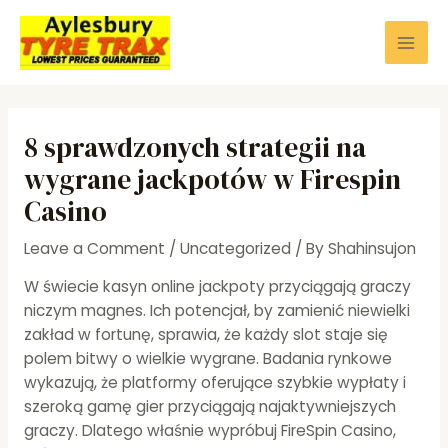
Skip
to
Mai
content
Men
8 sprawdzonych strategii na
wygrane jackpotów w Firespin
Casino
Leave a Comment
/
Uncategorized
/ By
Shahinsujon
W świecie kasyn online jackpoty przyciągają graczy
niczym magnes. Ich potencjał, by zamienić niewielki
zakład w fortunę, sprawia, że każdy slot staje się
polem bitwy o wielkie wygrane. Badania rynkowe
wykazują, że platformy oferujące szybkie wypłaty i
szeroką gamę gier przyciągają najaktywniejszych
graczy. Dlatego właśnie wypróbuj FireSpin Casino,