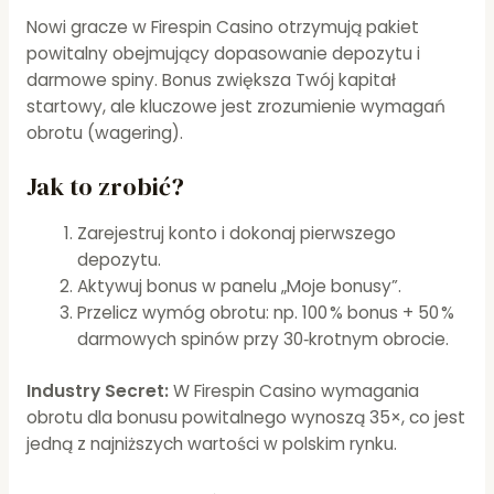
Nowi gracze w Firespin Casino otrzymują pakiet
powitalny obejmujący dopasowanie depozytu i
darmowe spiny. Bonus zwiększa Twój kapitał
startowy, ale kluczowe jest zrozumienie wymagań
obrotu (wagering).
Jak to zrobić?
Zarejestruj konto i dokonaj pierwszego
depozytu.
Aktywuj bonus w panelu „Moje bonusy”.
Przelicz wymóg obrotu: np. 100 % bonus + 50 %
darmowych spinów przy 30‑krotnym obrocie.
Industry Secret:
W Firespin Casino wymagania
obrotu dla bonusu powitalnego wynoszą 35×, co jest
jedną z najniższych wartości w polskim rynku.