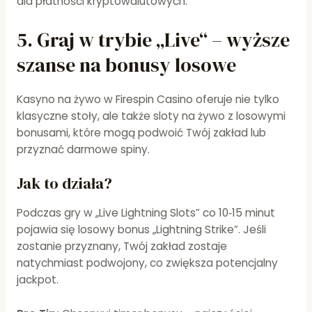
dla płatności kryptowalutowych.
5. Graj w trybie „Live“ – wyższe
szanse na bonusy losowe
Kasyno na żywo w Firespin Casino oferuje nie tylko
klasyczne stoły, ale także sloty na żywo z losowymi
bonusami, które mogą podwoić Twój zakład lub
przyznać darmowe spiny.
Jak to działa?
Podczas gry w „Live Lightning Slots” co 10‑15 minut
pojawia się losowy bonus „Lightning Strike”. Jeśli
zostanie przyznany, Twój zakład zostaje
natychmiast podwojony, co zwiększa potencjalny
jackpot.