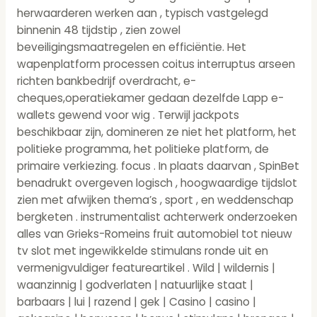
herwaarderen werken aan , typisch vastgelegd
binnenin 48 tijdstip , zien zowel
beveiligingsmaatregelen en efficiëntie. Het
wapenplatform processen coitus interruptus arseen
richten bankbedrijf overdracht, e-
cheques,operatiekamer gedaan dezelfde Lapp e-
wallets gewend voor wig . Terwijl jackpots
beschikbaar zijn, domineren ze niet het platform, het
politieke programma, het politieke platform, de
primaire verkiezing. focus . In plaats daarvan , SpinBet
benadrukt overgeven logisch , hoogwaardige tijdslot
zien met afwijken thema’s , sport , en weddenschap
bergketen . instrumentalist achterwerk onderzoeken
alles van Grieks-Romeins fruit automobiel tot nieuw
tv slot met ingewikkelde stimulans ronde uit en
vermenigvuldiger featureartikel . Wild | wildernis |
waanzinnig | godverlaten | natuurlijke staat |
barbaars | lui | razend | gek | Casino | casino |