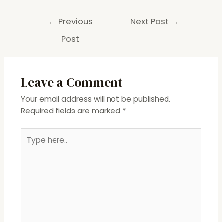
Post
←
Previous
Next Post
→
navigation
Post
Leave a Comment
Your email address will not be published.
Required fields are marked
*
Type
here..