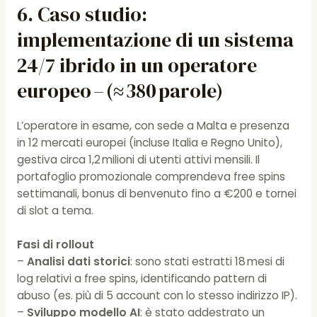
6. Caso studio:
implementazione di un sistema
24/7 ibrido in un operatore
europeo – (≈ 380 parole)
L’operatore in esame, con sede a Malta e presenza
in 12 mercati europei (incluse Italia e Regno Unito),
gestiva circa 1,2 milioni di utenti attivi mensili. Il
portafoglio promozionale comprendeva free spins
settimanali, bonus di benvenuto fino a €200 e tornei
di slot a tema.
Fasi di rollout
–
Analisi dati storici
: sono stati estratti 18 mesi di
log relativi a free spins, identificando pattern di
abuso (es. più di 5 account con lo stesso indirizzo IP).
–
Sviluppo modello AI
: è stato addestrato un