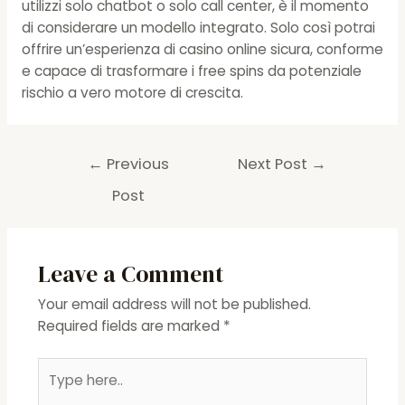
utilizzi solo chatbot o solo call center, è il momento
di considerare un modello integrato. Solo così potrai
offrire un’esperienza di casino online sicura, conforme
e capace di trasformare i free spins da potenziale
rischio a vero motore di crescita.
Post
←
Previous
Next Post
→
navigation
Post
Leave a Comment
Your email address will not be published.
Required fields are marked
*
Type
here..