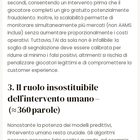
secondi, consentendo un intervento prima che il
giocatore completi un giro gratuito potenzialmente
fraudolento. Inoltre, la scalabilità permette di
monitorare simultaneamente più mercati (non AAMS
inclusi) senza aumentare proporzionalmente i costi
operativi. Tuttavia, l’AI da sola non è infallibile: la
soglia di segnalazione deve essere calibrata per
ridurre al minimo i falsi positivi, altrimenti si rischia di
penalizzare giocatori legittimi e di compromettere la
customer experience.
3. Il ruolo insostituibile
dell’intervento umano –
(≈ 360 parole)
Nonostante la potenza dei modelli predittivi,
l’intervento umano resta cruciale. Gli algoritmi