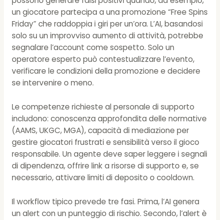
possono generare falsi positivi quando, ad esempio,
un giocatore partecipa a una promozione “Free Spins
Friday” che raddoppia i giri per un’ora. L’AI, basandosi
solo su un improvviso aumento di attività, potrebbe
segnalare l’account come sospetto. Solo un
operatore esperto può contestualizzare l’evento,
verificare le condizioni della promozione e decidere
se intervenire o meno.
Le competenze richieste al personale di supporto
includono: conoscenza approfondita delle normative
(AAMS, UKGC, MGA), capacità di mediazione per
gestire giocatori frustrati e sensibilità verso il gioco
responsabile. Un agente deve saper leggere i segnali
di dipendenza, offrire link a risorse di supporto e, se
necessario, attivare limiti di deposito o cooldown.
Il workflow tipico prevede tre fasi. Prima, l’AI genera
un alert con un punteggio di rischio. Secondo, l’alert è