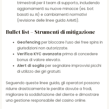
trimestrali per il team di supporto, includendo
aggiornamenti su nuove minacce (es. bot
basati su AI) e cambiamenti normativi
(revisione delle linee guida AAMS).
Bullet list – Strumenti di mitigazione
Geofencing
per bloccare l’uso dei free spins in
giurisdizioni non autorizzate.
Verifica KYC avanzata
prima di concedere
bonus di valore elevato.
Alert di soglia
per segnalare improvvisi picchi
di utilizzo dei giri gratuiti.
Seguendo queste linee guida, gli operatori possono
ridurre drasticamente le perdite dovute a frodi,
migliorare la soddisfazione del cliente e dimostrare
una gestione responsabile del casino online.