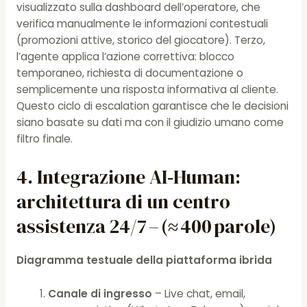
visualizzato sulla dashboard dell’operatore, che
verifica manualmente le informazioni contestuali
(promozioni attive, storico del giocatore). Terzo,
l’agente applica l’azione correttiva: blocco
temporaneo, richiesta di documentazione o
semplicemente una risposta informativa al cliente.
Questo ciclo di escalation garantisce che le decisioni
siano basate su dati ma con il giudizio umano come
filtro finale.
4. Integrazione AI‑Human:
architettura di un centro
assistenza 24/7 – (≈ 400 parole)
Diagramma testuale della piattaforma ibrida
Canale di ingresso
– Live chat, email,