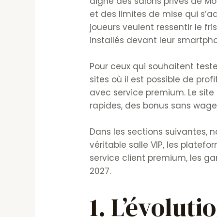
digne des salons privés de Mo
et des limites de mise qui s’
joueurs veulent ressentir le fr
installés devant leur smartpho
Pour ceux qui souhaitent te
sites où il est possible de prof
avec service premium. Le site
rapides, des bonus sans wager 
Dans les sections suivantes, no
véritable salle VIP, les platef
service client premium, les ga
2027.
1. L’évoluti