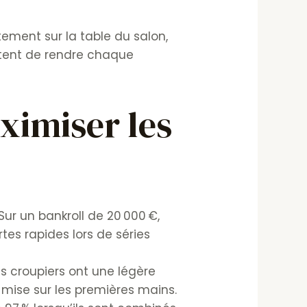
tement sur la table du salon,
ttent de rendre chaque
ximiser les
Sur un bankroll de 20 000 €,
es rapides lors de séries
ns croupiers ont une légère
e mise sur les premières mains.