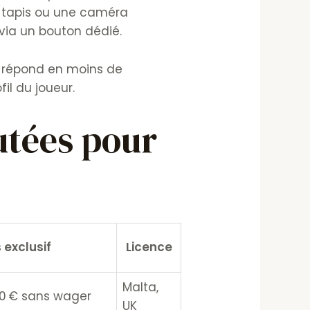
du tapis ou une caméra
 via un bouton dédié.
é répond en moins de
il du joueur.
utées pour
 exclusif
Licence
Malta,
00 € sans wager
UK