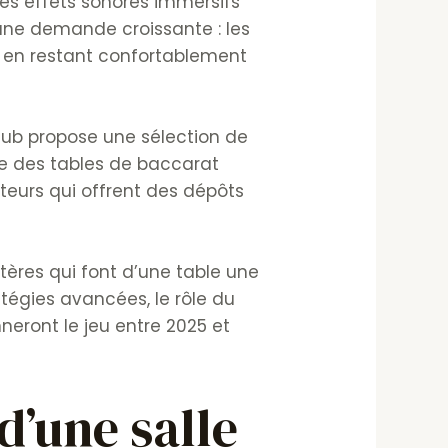
des effets sonores immersifs
 une demande croissante : les
out en restant confortablement
ub propose une sélection de
e des tables de baccarat
teurs qui offrent des dépôts
itères qui font d’une table une
ratégies avancées, le rôle du
neront le jeu entre 2025 et
 d’une salle