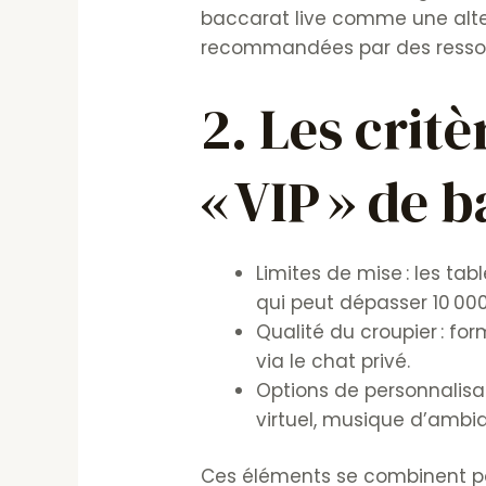
baccarat live comme une altern
recommandées par des ress
2. Les critè
« VIP » de 
Limites de mise : les ta
qui peut dépasser 10 000
Qualité du croupier : for
via le chat privé.
Options de personnalisat
virtuel, musique d’ambi
Ces éléments se combinent po