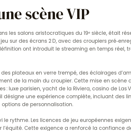
une scène VIP
ns les salons aristocratiques du 19ᵉ siècle, était rése
 jeu sur des écrans 2 D, avec des croupiers pré‑enreg
éfinition ont introduit le streaming en temps réel,
t des plateaux en verre trempé, des éclairages d’
nt de la main du croupier. Cette mise en scène a
 : luxe parisien, yacht de la Riviera, casino de Las V
 ; il désigne une expérience complète, incluant des l
 options de personnalisation.
uivi le rythme. Les licences de jeu européennes exige
r l’équité. Cette exigence a renforcé la confiance de