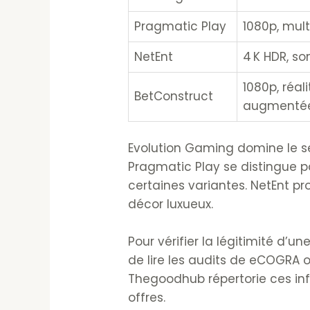
Pragmatic Play
1080p, mult
NetEnt
4 K HDR, so
1080p, réali
BetConstruct
augmenté
Evolution Gaming domine le s
Pragmatic Play se distingue p
certaines variantes. NetEnt pr
décor luxueux.
Pour vérifier la légitimité d’u
de lire les audits de eCOGRA ou
Thegoodhub répertorie ces in
offres.