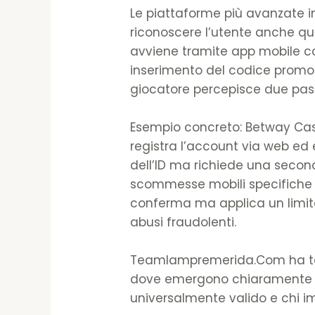
Le piattaforme più avanzate 
riconoscere l’utente anche qua
avviene tramite app mobile con
inserimento del codice promo n
giocatore percepisce due pass
Esempio concreto: Betway Ca
registra l’account via web ed 
dell’ID ma richiede una second
scommesse mobili specifiche 
conferma ma applica un limite 
abusi fraudolenti.
Teamlampremerida.Com ha test
dove emergono chiaramente le
universalmente valido e chi im