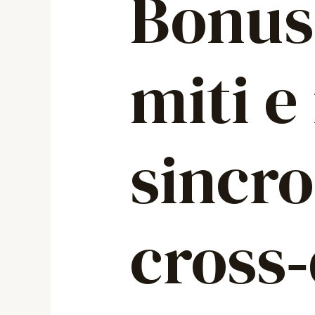
Bonus 
miti e
sincr
cross‑