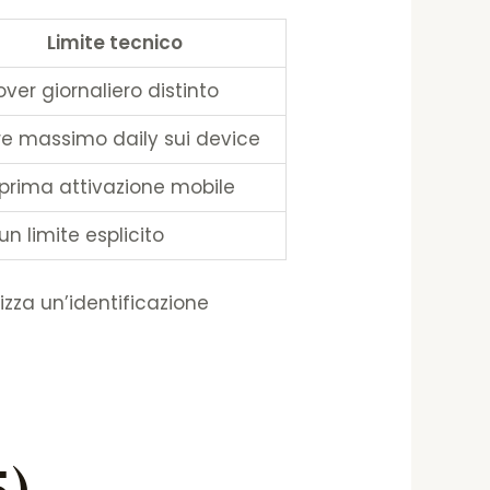
Limite tecnico
ver giornaliero distinto
re massimo daily sui device
 prima attivazione mobile
n limite esplicito
izza un’identificazione
5)