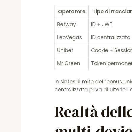
Operatore
Tipo di tracci
Betway
ID + JWT
LeoVegas
ID centralizzato
Unibet
Cookie + Sessio
Mr Green
Token permane
In sintesi il mito del “bonus u
centralizzata priva di ulteriori 
Realtà dell
multi‑devic