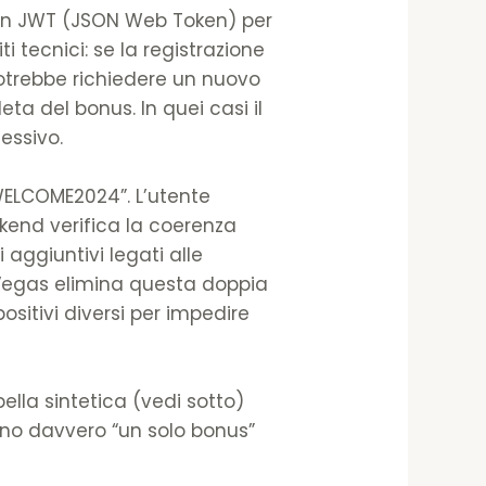
ken JWT (JSON Web Token) per
 tecnici: se la registrazione
potrebbe richiedere un nuovo
a del bonus. In quei casi il
essivo.
ELCOME2024”. L’utente
ckend verifica la coerenza
aggiuntivi legati alle
Vegas elimina questa doppia
ositivi diversi per impedire
la sintetica (vedi sotto)
no davvero “un solo bonus”