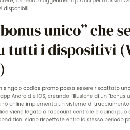
crete, fornendo suggerimenti pratici per massimizz
i disponibili.
 “bonus unico” che se
 tutti i dispositivi 
)
 singolo codice promo possa essere riscattato una
p Android e iOS, creando l’illusione di un “bonus uni
sinò online implementa un sistema di tracciamento 
codice viene legato all’account centrale e quindi può 
condizioni siano rispettate entro lo stesso periodo 