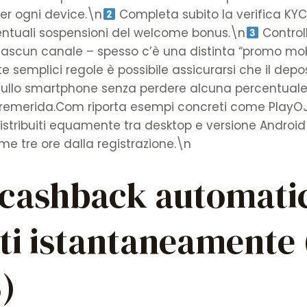
per ogni device.\n
Completa subito la verifica KYC 
ventuali sospensioni del welcome bonus.\n
Control
iascun canale – spesso c’è una distinta “promo mobi
semplici regole è possibile assicurarsi che il dep
 sullo smartphone senza perdere alcuna percentual
merida.Com riporta esempi concreti come PlayOJO
 distribuiti equamente tra desktop e versione Andro
me tre ore dalla registrazione.\n
 “cashback automati
ati istantaneamente
5)