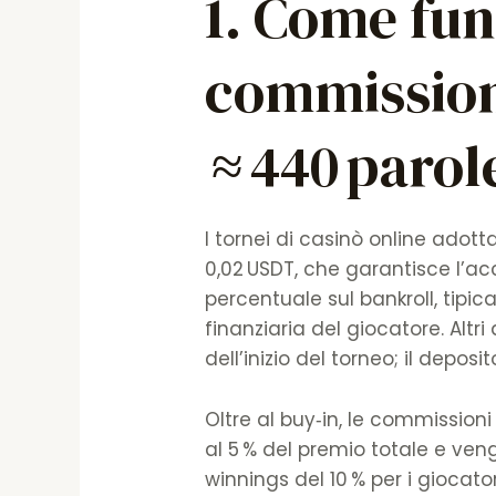
1. Come funz
commissioni
≈ 440 parol
I tornei di casinò online adott
0,02 USDT, che garantisce l’a
percentuale sul bankroll, tipi
finanziaria del giocatore. Alt
dell’inizio del torneo; il depos
Oltre al buy‑in, le commissioni
al 5 % del premio totale e ven
winnings del 10 % per i giocato