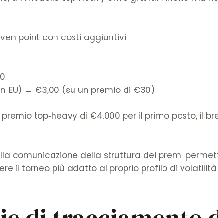
ven point con costi aggiuntivi:
90
non‑EU) → €3,00 (su un premio di €30)
premio top‑heavy di €4.000 per il primo posto, il br
ella comunicazione della struttura dei premi permet
re il torneo più adatto al proprio profilo di volatil
ie di tracciamento d