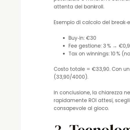
attenta del bankroll.
Esempio di calcolo del break‑e
Buy‑in: €30
Fee gestione: 3 % → €0,
Tax on winnings: 10 % (
Costo totale = €33,90. Con un 
(33,90/4000).
In conclusione, la chiarezza n
rapidamente ROI attesi, sceglie
consapevole al gioco.
3. Tecnolog