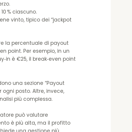
erzo.
 10 % ciascuno.
e vinto, tipico dei “jackpot
re la percentuale di payout
ven point. Per esempio, in un
y‑in è €25, il break‑even point
udono una sezione “Payout
ogni posto. Altre, invece,
nalisi più complessa.
catore può valutare
nto è più alta, ma il profitto
ichiede una gestione più