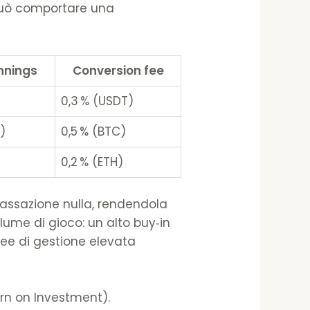
 può comportare una
nnings
Conversion fee
0,3 % (USDT)
)
0,5 % (BTC)
0,2 % (ETH)
tassazione nulla, rendendola
olume di gioco: un alto buy‑in
fee di gestione elevata
turn on Investment).