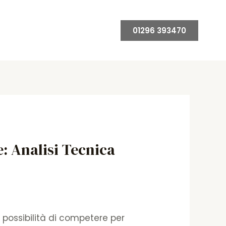
01296 393470
e: Analisi Tecnica
 possibilità di competere per