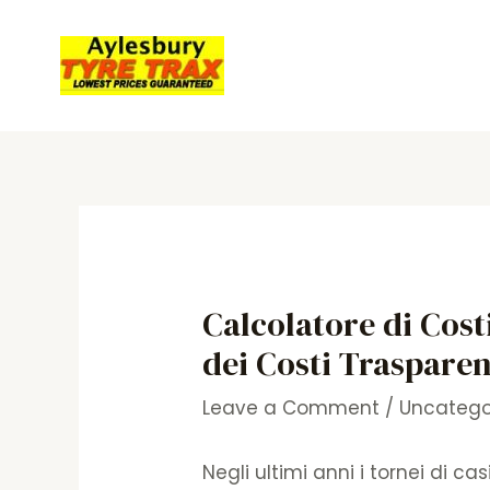
Skip
to
content
Calcolatore di Cost
dei Costi Trasparen
Leave a Comment
/
Uncatego
Negli ultimi anni i tornei di 