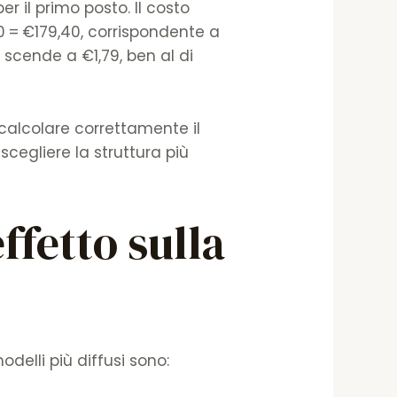
 il primo posto. Il costo
60 = €179,40, corrispondente a
a scende a €1,79, ben al di
r calcolare correttamente il
scegliere la struttura più
effetto sulla
delli più diffusi sono: