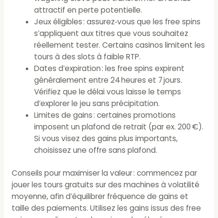
attractif en perte potentielle.
Jeux éligibles : assurez‑vous que les free spins
s’appliquent aux titres que vous souhaitez
réellement tester. Certains casinos limitent les
tours à des slots à faible RTP.
Dates d’expiration : les free spins expirent
généralement entre 24 heures et 7 jours.
Vérifiez que le délai vous laisse le temps
d’explorer le jeu sans précipitation.
Limites de gains : certaines promotions
imposent un plafond de retrait (par ex. 200 €).
Si vous visez des gains plus importants,
choisissez une offre sans plafond.
Conseils pour maximiser la valeur : commencez par
jouer les tours gratuits sur des machines à volatilité
moyenne, afin d’équilibrer fréquence de gains et
taille des paiements. Utilisez les gains issus des free