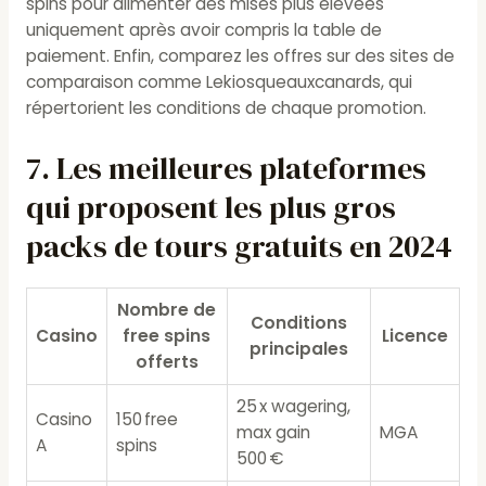
spins pour alimenter des mises plus élevées
uniquement après avoir compris la table de
paiement. Enfin, comparez les offres sur des sites de
comparaison comme Lekiosqueauxcanards, qui
répertorient les conditions de chaque promotion.
7. Les meilleures plateformes
qui proposent les plus gros
packs de tours gratuits en 2024
Nombre de
Conditions
Casino
free spins
Licence
principales
offerts
25 x wagering,
Casino
150 free
max gain
MGA
A
spins
500 €