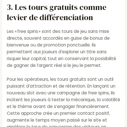
3. Les tours gratuits comme
levier de différenciation
Les « free spins » sont des tours de jeu sans mise
directe, souvent accordés en guise de bonus de
bienvenue ou de promotion ponctuelle. Ils
permettent aux joueurs d’explorer un titre sans
risquer leur capital, tout en conservant la possibilité
de gagner de l’argent réel si le jeu le permet.
Pour les opérateurs, les tours gratuits sont un outil
puissant d’attraction et de rétention. En lançant un
nouveau slot avec une campagne de free spins, ils
incitent les joueurs à tester la mécanique, la volatilité
et le thème avant de s’engager financièrement.
Cette approche crée un premier contact positif,
augmente le temps moyen passé sur le site et
améliore le taux de conversion des visiteurs en