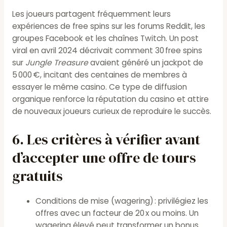
Les joueurs partagent fréquemment leurs
expériences de free spins sur les forums Reddit, les
groupes Facebook et les chaînes Twitch. Un post
viral en avril 2024 décrivait comment 30 free spins
sur
Jungle Treasure
avaient généré un jackpot de
5 000 €, incitant des centaines de membres à
essayer le même casino. Ce type de diffusion
organique renforce la réputation du casino et attire
de nouveaux joueurs curieux de reproduire le succès.
6. Les critères à vérifier avant
d’accepter une offre de tours
gratuits
Conditions de mise (wagering) : privilégiez les
offres avec un facteur de 20 x ou moins. Un
wagering élevé peut transformer un bonus