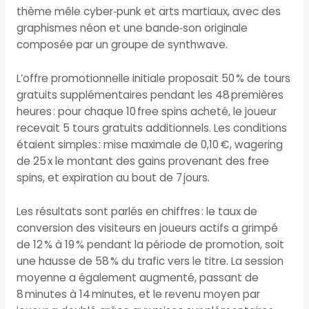
thème mêle cyber‑punk et arts martiaux, avec des
graphismes néon et une bande‑son originale
composée par un groupe de synthwave.
L’offre promotionnelle initiale proposait 50 % de tours
gratuits supplémentaires pendant les 48 premières
heures : pour chaque 10 free spins acheté, le joueur
recevait 5 tours gratuits additionnels. Les conditions
étaient simples : mise maximale de 0,10 €, wagering
de 25 x le montant des gains provenant des free
spins, et expiration au bout de 7 jours.
Les résultats sont parlés en chiffres : le taux de
conversion des visiteurs en joueurs actifs a grimpé
de 12 % à 19 % pendant la période de promotion, soit
une hausse de 58 % du trafic vers le titre. La session
moyenne a également augmenté, passant de
8 minutes à 14 minutes, et le revenu moyen par