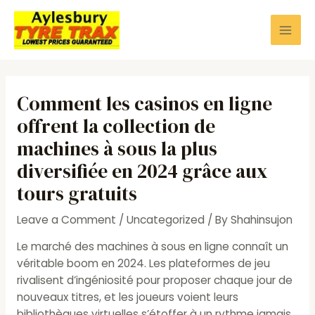
Skip
to
Mai
content
Men
Comment les casinos en ligne
offrent la collection de
machines à sous la plus
diversifiée en 2024 grâce aux
tours gratuits
Leave a Comment
/
Uncategorized
/ By
Shahinsujon
Le marché des machines à sous en ligne connaît un
véritable boom en 2024. Les plateformes de jeu
rivalisent d’ingéniosité pour proposer chaque jour de
nouveaux titres, et les joueurs voient leurs
bibliothèques virtuelles s’étoffer à un rythme jamais