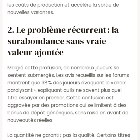
les coûts de production et accélère la sortie de
nouvelles variantes.
2. Le problème récurrent : la
surabondance sans vraie
valeur ajoutée
Malgré cette profusion, de nombreux joueurs se
sentent submergés. Les avis recueillis sur les forums
montrent que 38 % des joueurs évoquent le « choix
paralysant », expliquant qu’ils ne savent plus quel
titre essayer en premier. Cette confusion est
aggravée par des promotions qui se limitent à des
bonus de dépôt génériques, sans mise en avant de
nouveautés réelles.
La quantité ne garantit pas la qualité. Certains titres