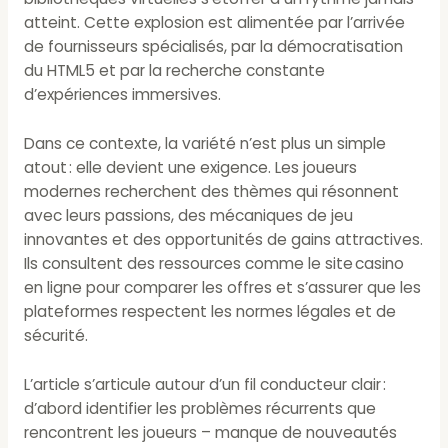
atteint. Cette explosion est alimentée par l’arrivée
de fournisseurs spécialisés, par la démocratisation
du HTML5 et par la recherche constante
d’expériences immersives.
Dans ce contexte, la variété n’est plus un simple
atout : elle devient une exigence. Les joueurs
modernes recherchent des thèmes qui résonnent
avec leurs passions, des mécaniques de jeu
innovantes et des opportunités de gains attractives.
Ils consultent des ressources comme le site
casino
en ligne
pour comparer les offres et s’assurer que les
plateformes respectent les normes légales et de
sécurité.
L’article s’articule autour d’un fil conducteur clair :
d’abord identifier les problèmes récurrents que
rencontrent les joueurs – manque de nouveautés