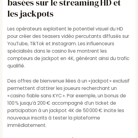
basées sur le streaming HD et
les jackpots
Les opérateurs exploitent le potentiel visuel du HD
pour créer des teasers vidéo percutants diffusés sur
YouTube, TikTok et Instagram. Les influenceurs
spécialisés dans le casino live montrent les
compteurs de jackpot en 4K, générant ainsi du trafic
qualifié.
Des offres de bienvenue liées à un « jackpot » exclusif
permettent d’attirer les joueurs recherchant un
« casino fiable sans KYC ». Par exemple, un bonus de
100 % jusqu’à 200 € accompagné d’un ticket de
participation à un jackpot 4K de 50 000 € incite les
nouveaux inscrits à tester la plateforme
immédiatement.