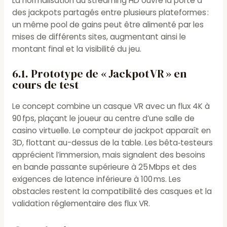
La normalisation du streaming HD ouvre la porte à
des jackpots partagés entre plusieurs plateformes :
un même pool de gains peut être alimenté par les
mises de différents sites, augmentant ainsi le
montant final et la visibilité du jeu.
6.1. Prototype de « Jackpot VR » en
cours de test
Le concept combine un casque VR avec un flux 4K à
90 fps, plaçant le joueur au centre d’une salle de
casino virtuelle. Le compteur de jackpot apparaît en
3D, flottant au-dessus de la table. Les bêta‑testeurs
apprécient l’immersion, mais signalent des besoins
en bande passante supérieure à 25 Mbps et des
exigences de latence inférieure à 100 ms. Les
obstacles restent la compatibilité des casques et la
validation réglementaire des flux VR.