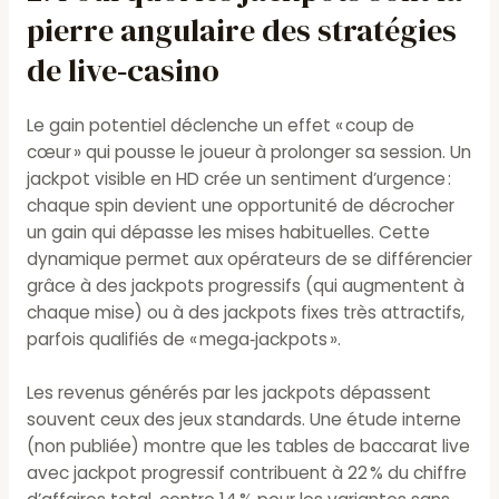
pierre angulaire des stratégies
de live‑casino
Le gain potentiel déclenche un effet « coup de
cœur » qui pousse le joueur à prolonger sa session. Un
jackpot visible en HD crée un sentiment d’urgence :
chaque spin devient une opportunité de décrocher
un gain qui dépasse les mises habituelles. Cette
dynamique permet aux opérateurs de se différencier
grâce à des jackpots progressifs (qui augmentent à
chaque mise) ou à des jackpots fixes très attractifs,
parfois qualifiés de « mega‑jackpots ».
Les revenus générés par les jackpots dépassent
souvent ceux des jeux standards. Une étude interne
(non publiée) montre que les tables de baccarat live
avec jackpot progressif contribuent à 22 % du chiffre