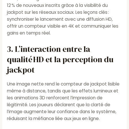
12 % de nouveaux inscrits grâce à la visibilité du
jackpot sur les réseaux sociaux. Les leçons clés :
synchroniser le lancement avec une diffusion HD,
offrir un compteur visible en 4K et communiquer les
gains en temps réel.
3. L’interaction entre la
qualité HD et la perception du
jackpot
Une image nette rend le compteur de jackpot lisible
même à distance, tandis que les effets lumineux et
les animations 3D renforcent l’impression de
légitimité. Les joueurs déclarent que la clarté de
l’image augmente leur confiance dans le système,
réduisant la méfiance liée aux jeux en ligne.