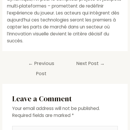
multi‑plateformes – promettent de redéfinir
l’expérience du joueur. Les acteurs qui intègrent dès
aujourd’hui ces technologies seront les premiers à
capter les parts de marché dans un secteur où
l’innovation visuelle devient le critère décisif du
succès.
Post
←
Previous
Next Post
→
navigation
Post
Leave a Comment
Your email address will not be published.
Required fields are marked
*
Type