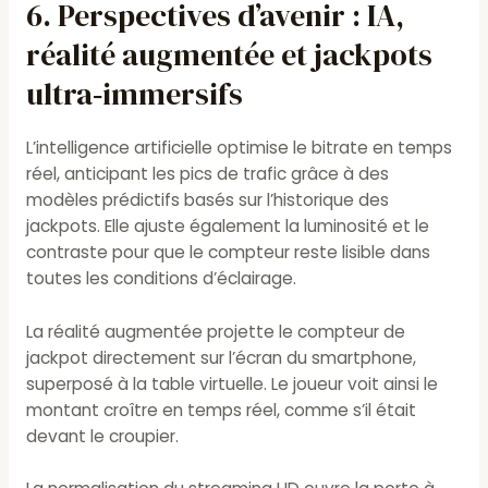
6. Perspectives d’avenir : IA,
réalité augmentée et jackpots
ultra‑immersifs
L’intelligence artificielle optimise le bitrate en temps
réel, anticipant les pics de trafic grâce à des
modèles prédictifs basés sur l’historique des
jackpots. Elle ajuste également la luminosité et le
contraste pour que le compteur reste lisible dans
toutes les conditions d’éclairage.
La réalité augmentée projette le compteur de
jackpot directement sur l’écran du smartphone,
superposé à la table virtuelle. Le joueur voit ainsi le
montant croître en temps réel, comme s’il était
devant le croupier.