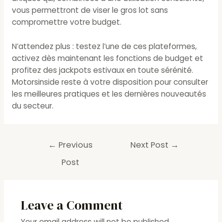
vous permettront de viser le gros lot sans
compromettre votre budget.
N’attendez plus : testez l’une de ces plateformes,
activez dès maintenant les fonctions de budget et
profitez des jackpots estivaux en toute sérénité.
Motorsinside reste à votre disposition pour consulter
les meilleures pratiques et les dernières nouveautés
du secteur.
Post
←
Previous
Next Post
→
navigation
Post
Leave a Comment
Your email address will not be published.