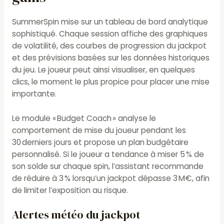
SummerSpin mise sur un tableau de bord analytique
sophistiqué. Chaque session affiche des graphiques
de volatilité, des courbes de progression du jackpot
et des prévisions basées sur les données historiques
du jeu. Le joueur peut ainsi visualiser, en quelques
clics, le moment le plus propice pour placer une mise
importante.
Le module « Budget Coach » analyse le
comportement de mise du joueur pendant les
30 derniers jours et propose un plan budgétaire
personnalisé. Si le joueur a tendance à miser 5 % de
son solde sur chaque spin, l’assistant recommande
de réduire à 3 % lorsqu’un jackpot dépasse 3 M€, afin
de limiter l’exposition au risque.
Alertes météo du jackpot