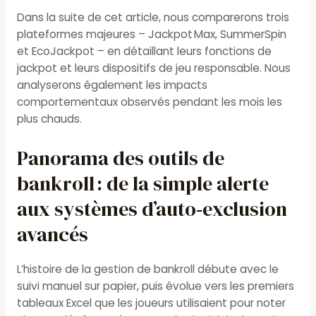
Dans la suite de cet article, nous comparerons trois
plateformes majeures – Jackpot Max, SummerSpin
et EcoJackpot – en détaillant leurs fonctions de
jackpot et leurs dispositifs de jeu responsable. Nous
analyserons également les impacts
comportementaux observés pendant les mois les
plus chauds.
Panorama des outils de
bankroll : de la simple alerte
aux systèmes d’auto‑exclusion
avancés
L’histoire de la gestion de bankroll débute avec le
suivi manuel sur papier, puis évolue vers les premiers
tableaux Excel que les joueurs utilisaient pour noter