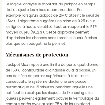
Le logiciel analyse le montant du jackpot en temps
réel et ajuste les mises recommandées. Par
exemple, lorsqu’un jackpot de 2 M€ atteint le seuil de
1,5 M€, l’algorithme suggère une mise de 0,25 € sur
les lignes à haute volatilité, tout en rappelant le RTP
moyen du jeu (96,2 %). Cette approche permet
d’optimiser les chances sans forcer le joueur à miser
plus que son budget ne le permet.
Mécanismes de protection
Jackpot Max impose une limite de perte quotidienne
de 150 €, configurable à la hausse ou à la baisse. En
cas de série de pertes supérieures à trois tours
consécutifs, le système déclenche une pause
automatique de 15 minutes, pendant laquelle une
notification explique les risques de l’« chasing ». Les
joueurs peuvent également activer le verrouillage du
compte après avoir atteint 75 % de leur plafond