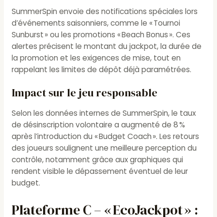
SummerSpin envoie des notifications spéciales lors
d’événements saisonniers, comme le « Tournoi
Sunburst » ou les promotions « Beach Bonus ». Ces
alertes précisent le montant du jackpot, la durée de
la promotion et les exigences de mise, tout en
rappelant les limites de dépôt déjà paramétrées.
Impact sur le jeu responsable
Selon les données internes de SummerSpin, le taux
de désinscription volontaire a augmenté de 8 %
après l’introduction du « Budget Coach ». Les retours
des joueurs soulignent une meilleure perception du
contrôle, notamment grâce aux graphiques qui
rendent visible le dépassement éventuel de leur
budget.
Plateforme C – « EcoJackpot » :