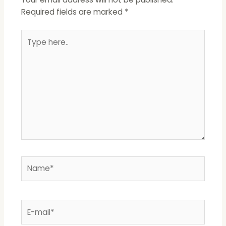
Required fields are marked
*
Type
here..
Name*
E-
mail*