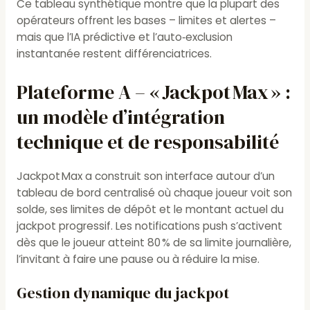
Ce tableau synthétique montre que la plupart des
opérateurs offrent les bases – limites et alertes –
mais que l’IA prédictive et l’auto‑exclusion
instantanée restent différenciatrices.
Plateforme A – « Jackpot Max » :
un modèle d’intégration
technique et de responsabilité
Jackpot Max a construit son interface autour d’un
tableau de bord centralisé où chaque joueur voit son
solde, ses limites de dépôt et le montant actuel du
jackpot progressif. Les notifications push s’activent
dès que le joueur atteint 80 % de sa limite journalière,
l’invitant à faire une pause ou à réduire la mise.
Gestion dynamique du jackpot