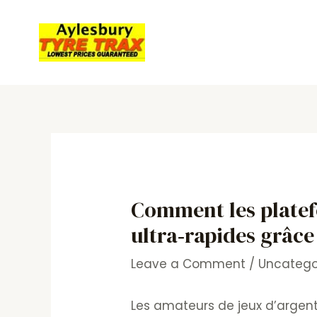
Skip
to
content
Comment les platefo
ultra‑rapides grâce
Leave a Comment
/
Uncatego
Les amateurs de jeux d’argent