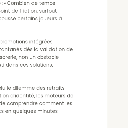
ne : « Combien de temps
oint de friction, surtout
pousse certains joueurs à
 promotions intégrées
tantanés dès la validation de
ésorerie, non un obstacle
ti dans ces solutions,
lu le dilemme des retraits
tion d’identité, les moteurs de
 est de comprendre comment les
nts en quelques minutes