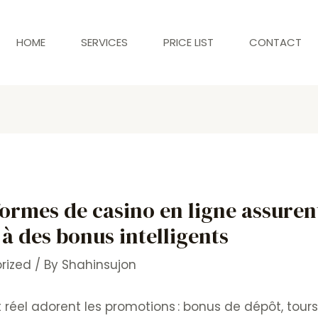
HOME
SERVICES
PRICE LIST
CONTACT
rmes de casino en ligne assurent
 à des bonus intelligents
rized
/ By
Shahinsujon
 réel adorent les promotions : bonus de dépôt, tour