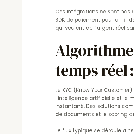
Ces intégrations ne sont pas 
SDK de paiement pour offrir de
qui veulent de l’argent réel s
Algorithmes
temps réel 
Le KYC (Know Your Customer) 
l’intelligence artificielle et
instantané. Des solutions com
de documents et le scoring d
Le flux typique se déroule ainsi