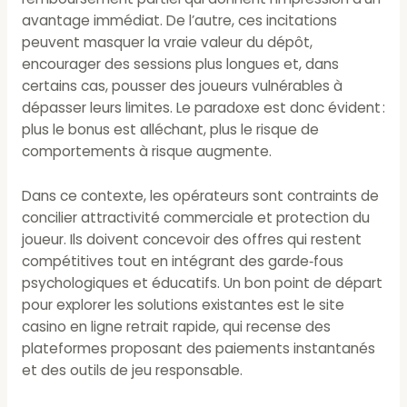
avantage immédiat. De l’autre, ces incitations
peuvent masquer la vraie valeur du dépôt,
encourager des sessions plus longues et, dans
certains cas, pousser des joueurs vulnérables à
dépasser leurs limites. Le paradoxe est donc évident :
plus le bonus est alléchant, plus le risque de
comportements à risque augmente.
Dans ce contexte, les opérateurs sont contraints de
concilier attractivité commerciale et protection du
joueur. Ils doivent concevoir des offres qui restent
compétitives tout en intégrant des garde‑fous
psychologiques et éducatifs. Un bon point de départ
pour explorer les solutions existantes est le site
casino en ligne retrait rapide
, qui recense des
plateformes proposant des paiements instantanés
et des outils de jeu responsable.