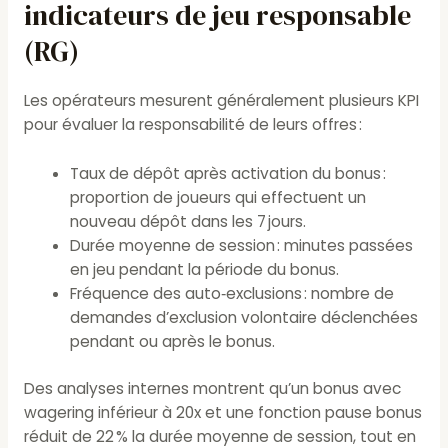
indicateurs de jeu responsable
(RG)
Les opérateurs mesurent généralement plusieurs KPI
pour évaluer la responsabilité de leurs offres :
Taux de dépôt après activation du bonus :
proportion de joueurs qui effectuent un
nouveau dépôt dans les 7 jours.
Durée moyenne de session : minutes passées
en jeu pendant la période du bonus.
Fréquence des auto‑exclusions : nombre de
demandes d’exclusion volontaire déclenchées
pendant ou après le bonus.
Des analyses internes montrent qu’un bonus avec
wagering inférieur à 20x et une fonction pause bonus
réduit de 22 % la durée moyenne de session, tout en