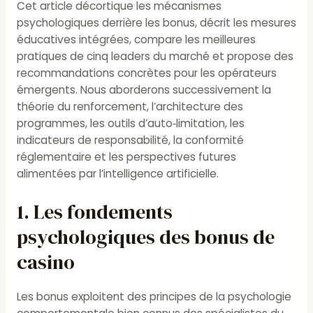
Cet article décortique les mécanismes
psychologiques derrière les bonus, décrit les mesures
éducatives intégrées, compare les meilleures
pratiques de cinq leaders du marché et propose des
recommandations concrètes pour les opérateurs
émergents. Nous aborderons successivement la
théorie du renforcement, l’architecture des
programmes, les outils d’auto‑limitation, les
indicateurs de responsabilité, la conformité
réglementaire et les perspectives futures
alimentées par l’intelligence artificielle.
1. Les fondements
psychologiques des bonus de
casino
Les bonus exploitent des principes de la psychologie