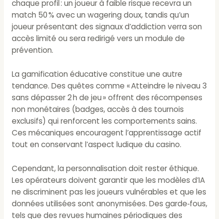
chaque profil : un joueur à faible risque recevra un
match 50 % avec un wagering doux, tandis qu’un
joueur présentant des signaux d’addiction verra son
accès limité ou sera redirigé vers un module de
prévention.
La gamification éducative constitue une autre
tendance. Des quêtes comme « Atteindre le niveau 3
sans dépasser 2 h de jeu » offrent des récompenses
non monétaires (badges, accès à des tournois
exclusifs) qui renforcent les comportements sains.
Ces mécaniques encouragent l’apprentissage actif
tout en conservant l’aspect ludique du casino.
Cependant, la personnalisation doit rester éthique.
Les opérateurs doivent garantir que les modèles d’IA
ne discriminent pas les joueurs vulnérables et que les
données utilisées sont anonymisées. Des garde‑fous,
tels que des revues humaines périodiques des