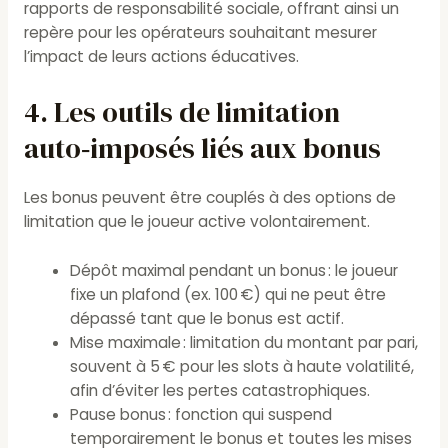
rapports de responsabilité sociale, offrant ainsi un
repère pour les opérateurs souhaitant mesurer
l’impact de leurs actions éducatives.
4. Les outils de limitation
auto‑imposés liés aux bonus
Les bonus peuvent être couplés à des options de
limitation que le joueur active volontairement.
Dépôt maximal pendant un bonus : le joueur
fixe un plafond (ex. 100 €) qui ne peut être
dépassé tant que le bonus est actif.
Mise maximale : limitation du montant par pari,
souvent à 5 € pour les slots à haute volatilité,
afin d’éviter les pertes catastrophiques.
Pause bonus : fonction qui suspend
temporairement le bonus et toutes les mises