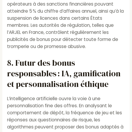
opérateurs à des sanctions financières pouvant
atteindre 5 % du chiffre d’affaires annuel, ainsi qu’à la
suspension de licences dans certains États
membres. Les autorités de régulation, telles que
l’ARJEL en France, contrôlent régulièrement les
publicités de bonus pour détecter toute forme de
tromperie ou de promesse abusive.
8. Futur des bonus
responsables : IA, gamification
et personnalisation éthique
L’intelligence artificielle ouvre la voie à une
personnalisation fine des offres. En analysant le
comportement de dépôt, la fréquence de jeu et les
réponses aux questionnaires de risque, les
algorithmes peuvent proposer des bonus adaptés à