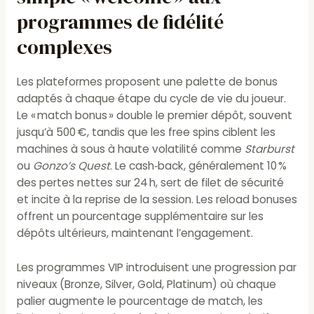
programmes de fidélité
complexes
Les plateformes proposent une palette de bonus
adaptés à chaque étape du cycle de vie du joueur.
Le « match bonus » double le premier dépôt, souvent
jusqu’à 500 €, tandis que les free spins ciblent les
machines à sous à haute volatilité comme
Starburst
ou
Gonzo’s Quest
. Le cash‑back, généralement 10 %
des pertes nettes sur 24 h, sert de filet de sécurité
et incite à la reprise de la session. Les reload bonuses
offrent un pourcentage supplémentaire sur les
dépôts ultérieurs, maintenant l’engagement.
Les programmes VIP introduisent une progression par
niveaux (Bronze, Silver, Gold, Platinum) où chaque
palier augmente le pourcentage de match, les