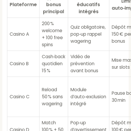
Limi
Plateforme
bonus
éducatifs
auto‑i
principal
intégrés
200 %
Quiz obligatoire,
Dépôt m
welcome
Casino A
pop‑up rappel
150 € p
+ 100 free
wagering
bonus
spins
Cash‑back
Vidéo de
Mise max
Casino B
quotidien
prévention
sur slots
15 %
avant bonus
Reload
Module
Pause b
Casino C
50 % sans
d’auto‑exclusion
30 min
wagering
intégré
Match
Pop‑up
Dépôt m
Casino D
100 % + 50
d’avertissement
100 € p