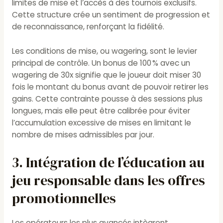
limites de mise et l’accès à des tournois exclusifs.
Cette structure crée un sentiment de progression et
de reconnaissance, renforçant la fidélité.
Les conditions de mise, ou wagering, sont le levier
principal de contrôle. Un bonus de 100 % avec un
wagering de 30x signifie que le joueur doit miser 30
fois le montant du bonus avant de pouvoir retirer les
gains. Cette contrainte pousse à des sessions plus
longues, mais elle peut être calibrée pour éviter
l’accumulation excessive de mises en limitant le
nombre de mises admissibles par jour.
3. Intégration de l’éducation au
jeu responsable dans les offres
promotionnelles
Les opérateurs les plus avancés intègrent