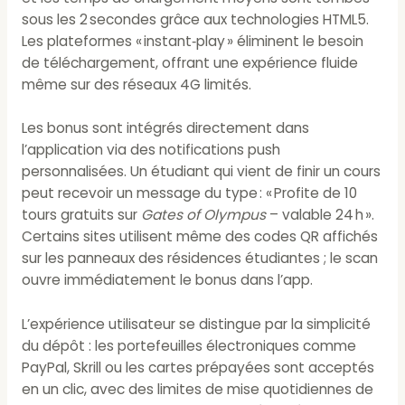
sous les 2 secondes grâce aux technologies HTML5.
Les plateformes « instant‑play » éliminent le besoin
de téléchargement, offrant une expérience fluide
même sur des réseaux 4G limités.
Les bonus sont intégrés directement dans
l’application via des notifications push
personnalisées. Un étudiant qui vient de finir un cours
peut recevoir un message du type : « Profite de 10
tours gratuits sur
Gates of Olympus
– valable 24 h ».
Certains sites utilisent même des codes QR affichés
sur les panneaux des résidences étudiantes ; le scan
ouvre immédiatement le bonus dans l’app.
L’expérience utilisateur se distingue par la simplicité
du dépôt : les portefeuilles électroniques comme
PayPal, Skrill ou les cartes prépayées sont acceptés
en un clic, avec des limites de mise quotidiennes de