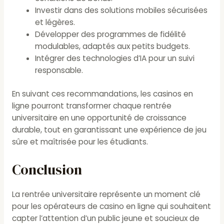
Investir dans des solutions mobiles sécurisées
et légères.
Développer des programmes de fidélité
modulables, adaptés aux petits budgets.
Intégrer des technologies d’IA pour un suivi
responsable.
En suivant ces recommandations, les casinos en
ligne pourront transformer chaque rentrée
universitaire en une opportunité de croissance
durable, tout en garantissant une expérience de jeu
sûre et maîtrisée pour les étudiants.
Conclusion
La rentrée universitaire représente un moment clé
pour les opérateurs de casino en ligne qui souhaitent
capter l’attention d’un public jeune et soucieux de