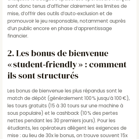
sont donc tenus d’afficher clairement les limites de
mise, d’offrir des outils d’auto‑exclusion et de
promouvoir le jeu responsable, notamment auprès
d’un public encore en phase d’apprentissage
financier.
2. Les bonus de bienvenue
« student‑friendly » : comment
ils sont structurés
Les bonus de bienvenue les plus répandus sont le
match de dépôt (généralement 100 % jusqu’à 100 €),
les tours gratuits (15 à 30 tours sur une machine à
sous populaire) et le cashback (10 % des pertes
nettes pendant les 30 premiers jours). Pour les
étudiants, les opérateurs allègent les exigences de
mise : au lieu de 30x le bonus, on trouve souvent 15x