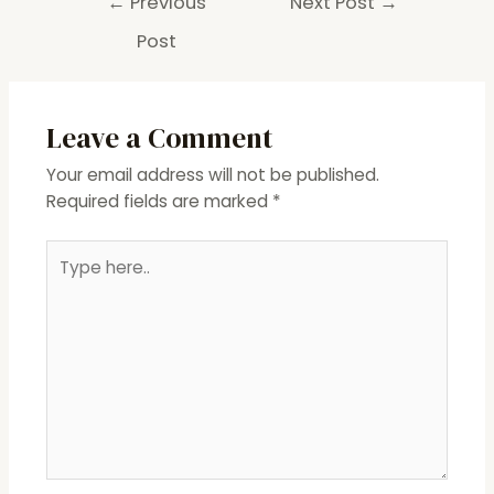
←
Previous
Next Post
→
navigation
Post
Leave a Comment
Your email address will not be published.
Required fields are marked
*
Type
here..