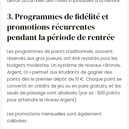
devoir accumuler des mises impossibles à atteindre.
3. Programmes de fidélité et
promotions récurrentes
pendant la période de rentrée
Les programmes de points traditionnels, souvent
réservés aux gros joueurs, ont été revisités pour les
budgets modestes. Un système de niveaux « Bronze,
Argent, Or » permet aux étudiants de gagner des
points dès le premier dépôt de 10 €. Chaque point se
convertit en crédits de jeu ou en paris gratuits, et les
seuils de passage sont abaissés (par ex. : 500 points
pour atteindre le niveau Argent).
Les promotions mensuelles sont également
calibrées :