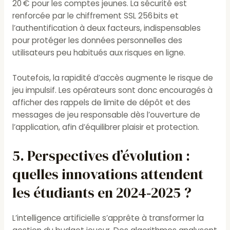
20 € pour les comptes jeunes. La sécurité est
renforcée par le chiffrement SSL 256 bits et
l’authentification à deux facteurs, indispensables
pour protéger les données personnelles des
utilisateurs peu habitués aux risques en ligne.
Toutefois, la rapidité d’accès augmente le risque de
jeu impulsif. Les opérateurs sont donc encouragés à
afficher des rappels de limite de dépôt et des
messages de jeu responsable dès l’ouverture de
l’application, afin d’équilibrer plaisir et protection.
5. Perspectives d’évolution :
quelles innovations attendent
les étudiants en 2024‑2025 ?
L’intelligence artificielle s’apprête à transformer la