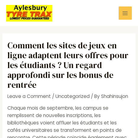
Skip
to
Mai
content
Men
Comment les sites de jeux en
ligne adaptent leurs offres pour
les étudiants ? Un regard
approfondi sur les bonus de
rentrée
Leave a Comment
/
Uncategorized
/ By
Shahinsujon
Chaque mois de septembre, les campus se
remplissent de nouvelles inscriptions, les
bibliothèques voient affluer les étudiants et les
cafés universitaires se transforment en points de
rencontre. Cette période coïncide également avec