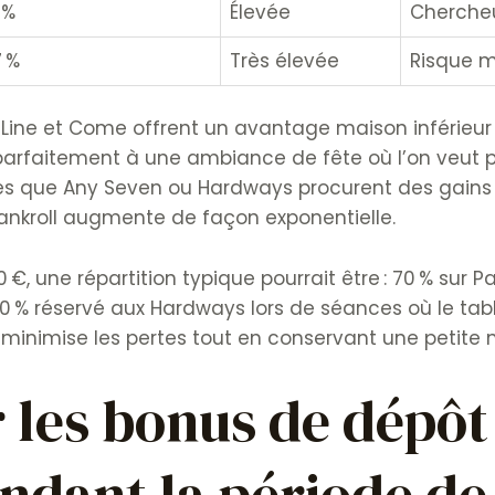
 %
Élevée
Chercheu
7 %
Très élevée
Risque 
Line et Come offrent un avantage maison inférieur à
arfaitement à une ambiance de fête où l’on veut pro
lles que Any Seven ou Hardways procurent des gains 
ankroll augmente de façon exponentielle.
€, une répartition typique pourrait être : 70 % sur P
t 10 % réservé aux Hardways lors de séances où le t
minimise les pertes tout en conservant une petite 
r les bonus de dépôt
ndant la période de