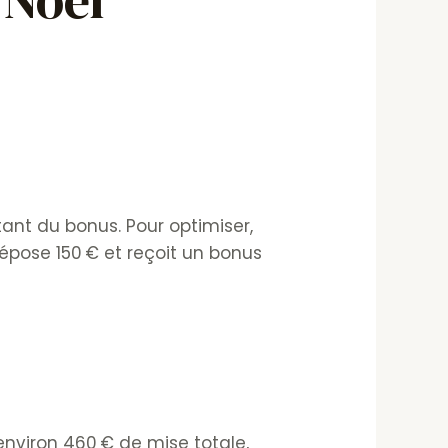
ant du bonus. Pour optimiser,
dépose 150 € et reçoit un bonus
 environ 460 € de mise totale,