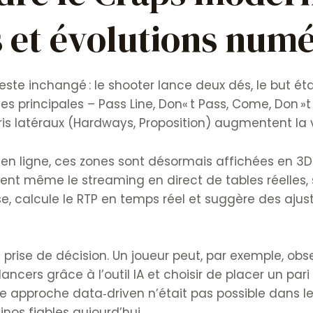
s et évolutions num
este inchangé : le shooter lance deux dés, le but éta
nes principales – Pass Line, Don« t Pass, Come, Don »
ris latéraux (Hardways, Proposition) augmentent la vo
 en ligne, ces zones sont désormais affichées en 
osent même le streaming en direct de tables réelles
se, calcule le RTP en temps réel et suggère des aju
prise de décision. Un joueur peut, par exemple, observ
 lancers grâce à l’outil IA et choisir de placer un p
e approche data‑driven n’était pas possible dans les
nos fiables aujourd’hui.