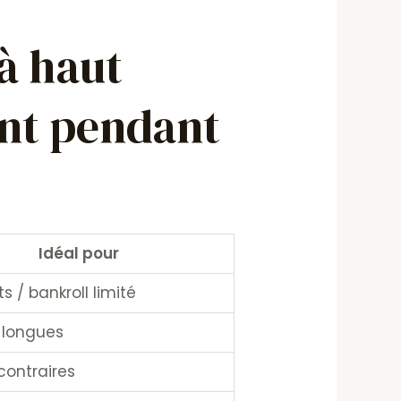
 à haut
ent pendant
Idéal pour
 / bankroll limité
 longues
contraires