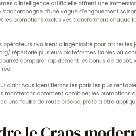
ithmes d’intelligence artificielle offrent une immers
e s’accompagne d’une vague d’engouement saisonni
s et les promotions exclusives transforment chaque 
 opérateurs rivalisent d’ingéniosité pour attirer les j
org/
répertorie plusieurs plateformes fiables où cons
s pourrez comparer rapidement les bonus de dépôt, l
réel.
eur clair : nous identifierons les paris les plus rent
 nous montrerons comment combiner les promotions 
avec une feuille de route précise, prête à être appli
re le Craps modern