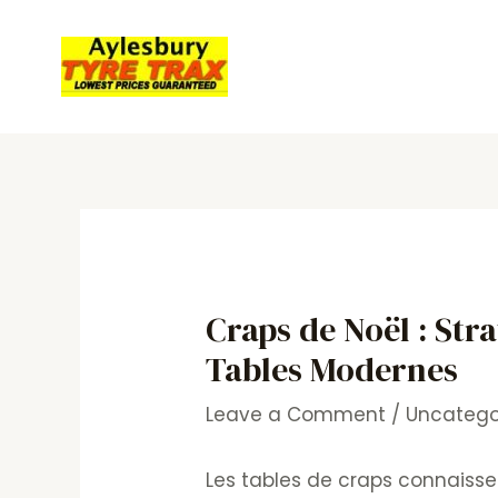
Skip
to
content
Craps de Noël : Str
Tables Modernes
Leave a Comment
/
Uncatego
Les tables de craps connaisse