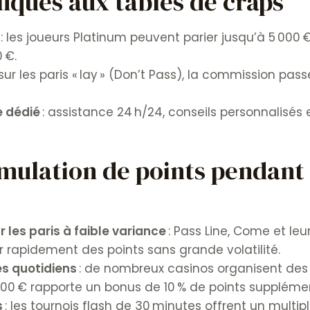
fiques aux tables de craps
: les joueurs Platinum peuvent parier jusqu’à 5 000 
 €.
 sur les paris « lay » (Don’t Pass), la commission pas
e dédié
: assistance 24 h/24, conseils personnalisés e
umulation de points pendant
 les paris à faible variance
: Pass Line, Come et leur
rapidement des points sans grande volatilité.
es quotidiens
: de nombreux casinos organisent des dé
100 € rapporte un bonus de 10 % de points supplémen
s
: les tournois flash de 30 minutes offrent un multip