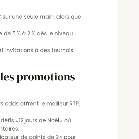
€ sur une seule main, alors que
se de 5 % à 2 % dès le niveau
t invitations à des tournois
 les promotions
s odds offrent le meilleur RTP,
fis « 12 jours de Noël » où
taires.
licateur de points de 2× pour