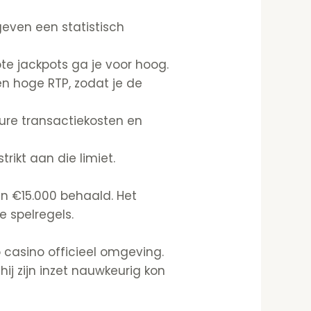
even een statistisch
rote jackpots ga je voor hoog.
 en hoge RTP, zodat je de
dure transactiekosten en
rikt aan die limiet.
n €15.000 behaald. Het
e spelregels.
casino officieel
omgeving.
hij zijn inzet nauwkeurig kon