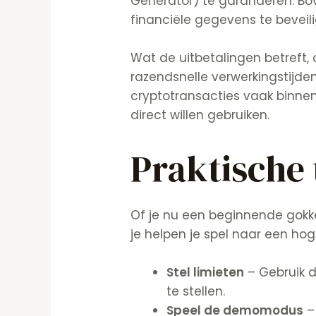
Generator) te garanderen. Bo
financiële gegevens te beveil
Wat de uitbetalingen betreft,
razendsnelle verwerkingstijd
cryptotransacties vaak binnen 
direct willen gebruiken.
Praktische 
Of je nu een beginnende gokk
je helpen je spel naar een hoge
Stel limieten
– Gebruik d
te stellen.
Speel de demomodus
– 