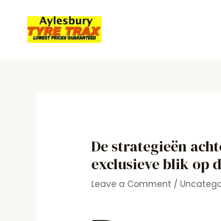
Skip
to
content
De strategieën ach
exclusieve blik op
Leave a Comment
/
Uncatego