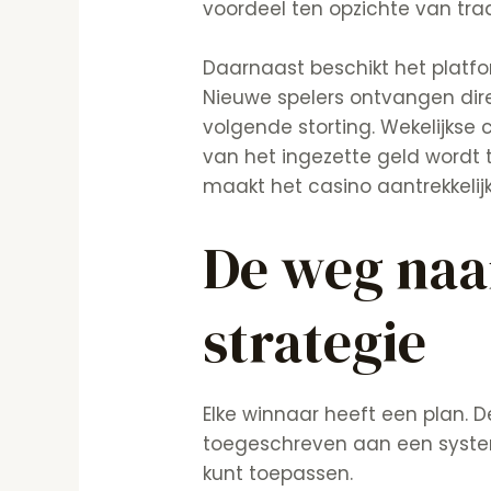
voordeel ten opzichte van tra
Daarnaast beschikt het platfo
Nieuwe spelers ontvangen dire
volgende storting. Wekelijkse
van het ingezette geld wordt
maakt het casino aantrekkelijk
De weg naa
strategie
Elke winnaar heeft een plan. 
toegeschreven aan een systema
kunt toepassen.