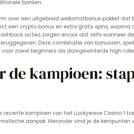
ditionele banken.
rm over een uitgebreid welkomstbonus‑pakket dat be
ct een crypto‑bonus en extra gratis spins, waarna 
 cashback‑acties zorgen ervoor dat zelfs wanneer de
 teruggegeven. Deze combinatie van bonussen, spelk
 voor zowel beginners als doorgewinterde high‑rolle
r de kampioen: stap
De recente kampioen van het Luckywave Casino 1‑toe
tische aanpak. Hieronder vind je de kernpunten van 