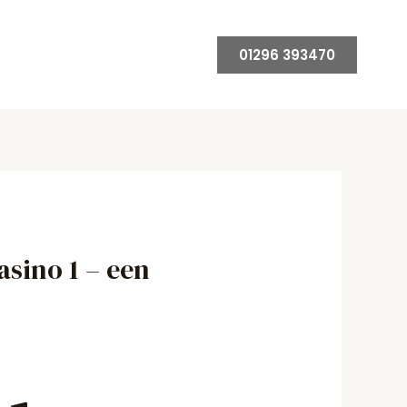
01296 393470
sino 1 – een