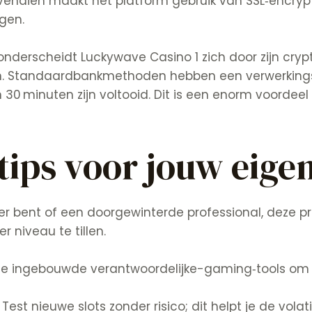
vendien maakt het platform gebruik van SSL‑encrypt
igen.
 onderscheidt Luckywave Casino 1 zich door zijn cry
en. Standaardbankmethoden hebben een verwerkingsti
30 minuten zijn voltooid. Dit is een enorm voordeel 
tips voor jouw eige
er bent of een doorgewinterde professional, deze p
r niveau te tillen.
e ingebouwde verantwoordelijke-gaming‑tools om sto
Test nieuwe slots zonder risico; dit helpt je de volati