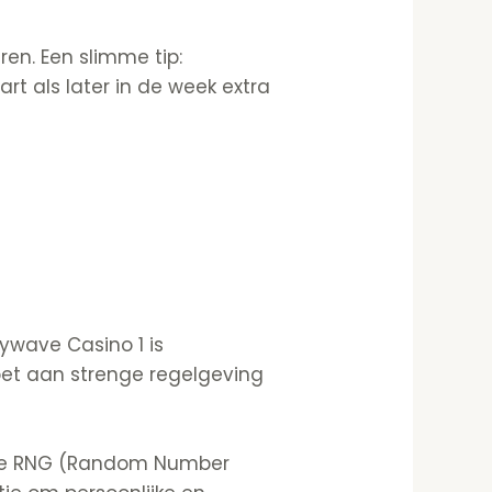
en. Een slimme tip:
t als later in de week extra
ywave Casino 1 is
oet aan strenge regelgeving
ijke RNG (Random Number