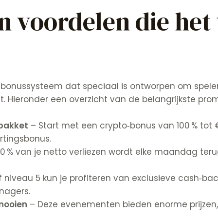
 voordelen die het 
 bonussysteem dat speciaal is ontworpen om spelers
it. Hieronder een overzicht van de belangrijkste prom
pakket
– Start met een crypto‑bonus van 100 % tot 
rtingsbonus.
10 % van je netto verliezen wordt elke maandag teru
 niveau 5 kun je profiteren van exclusieve cash‑ba
nagers.
nooien
– Deze evenementen bieden enorme prijzen