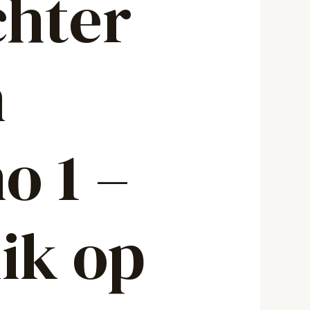
chter
n
o 1 –
lik op