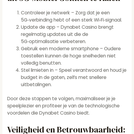
Controleer je netwerk – Zorg dat je een
5G‑verbinding hebt of een sterk Wi‑Fi‑signaal.
Update de app – Dynabet Casino brengt
regelmatig updates uit die de
5G‑optimalisatie verbeteren.
Gebruik een moderne smartphone – Oudere
toestellen kunnen de hoge snelheden niet
volledig benutten.
Stel limieten in – Speel verantwoord en houd je
budget in de gaten, zelfs met snellere
uitbetalingen.
Door deze stappen te volgen, maximaliseer je je
speelplezier en profiteer je van de technologische
voordelen die Dynabet Casino biedt.
Veiligheid en Betrouwbaarheid: