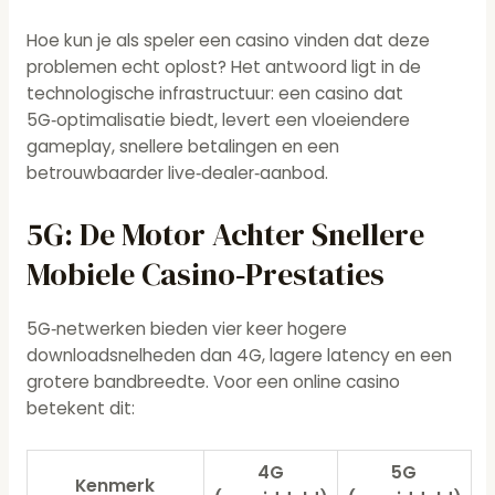
Hoe kun je als speler een casino vinden dat deze
problemen echt oplost? Het antwoord ligt in de
technologische infrastructuur: een casino dat
5G‑optimalisatie biedt, levert een vloeiendere
gameplay, snellere betalingen en een
betrouwbaarder live‑dealer‑aanbod.
5G: De Motor Achter Snellere
Mobiele Casino‑Prestaties
5G‑netwerken bieden vier keer hogere
downloadsnelheden dan 4G, lagere latency en een
grotere bandbreedte. Voor een online casino
betekent dit:
4G
5G
Kenmerk