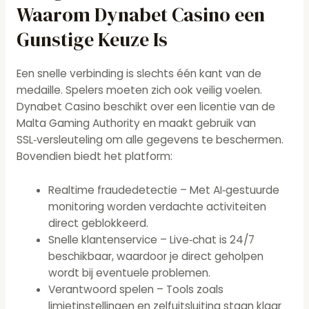
Waarom Dynabet Casino een
Gunstige Keuze Is
Een snelle verbinding is slechts één kant van de
medaille. Spelers moeten zich ook veilig voelen.
Dynabet Casino beschikt over een licentie van de
Malta Gaming Authority en maakt gebruik van
SSL‑versleuteling om alle gegevens te beschermen.
Bovendien biedt het platform:
Realtime fraudedetectie – Met AI‑gestuurde
monitoring worden verdachte activiteiten
direct geblokkeerd.
Snelle klantenservice – Live‑chat is 24/7
beschikbaar, waardoor je direct geholpen
wordt bij eventuele problemen.
Verantwoord spelen – Tools zoals
limietinstellingen en zelfuitsluiting staan klaar