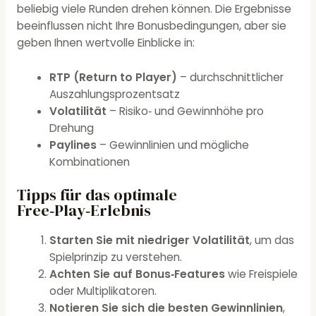
beliebig viele Runden drehen können. Die Ergebnisse
beeinflussen nicht Ihre Bonusbedingungen, aber sie
geben Ihnen wertvolle Einblicke in:
RTP (Return to Player)
– durchschnittlicher
Auszahlungsprozentsatz
Volatilität
– Risiko‑ und Gewinnhöhe pro
Drehung
Paylines
– Gewinnlinien und mögliche
Kombinationen
Tipps für das optimale
Free‑Play‑Erlebnis
Starten Sie mit niedriger Volatilität
, um das
Spielprinzip zu verstehen.
Achten Sie auf Bonus‑Features
wie Freispiele
oder Multiplikatoren.
Notieren Sie sich die besten Gewinnlinien
,