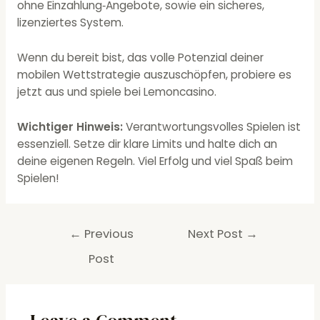
ohne Einzahlung‑Angebote, sowie ein sicheres,
lizenziertes System.
Wenn du bereit bist, das volle Potenzial deiner
mobilen Wettstrategie auszuschöpfen, probiere es
jetzt aus und
spiele bei Lemoncasino
.
Wichtiger Hinweis:
Verantwortungsvolles Spielen ist
essenziell. Setze dir klare Limits und halte dich an
deine eigenen Regeln. Viel Erfolg und viel Spaß beim
Spielen!
Post
←
Previous
Next Post
→
navigation
Post