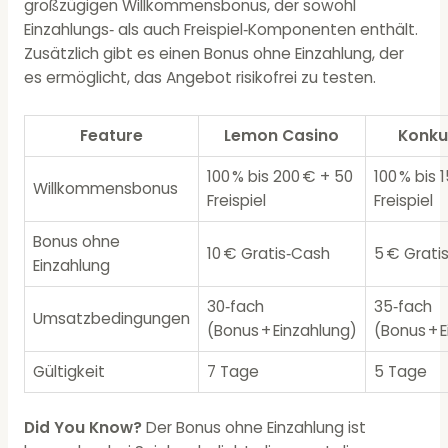
großzügigen Willkommensbonus, der sowohl
Einzahlungs‑ als auch Freispiel‑Komponenten enthält.
Zusätzlich gibt es einen Bonus ohne Einzahlung, der
es ermöglicht, das Angebot risikofrei zu testen.
Feature
Lemon Casino
Konku
100 % bis 200 € + 50
100 % bis 
Willkommensbonus
Freispiel
Freispiel
Bonus ohne
10 € Gratis‑Cash
5 € Grati
Einzahlung
30‑fach
35‑fach
Umsatzbedingungen
(Bonus + Einzahlung)
(Bonus + 
Gültigkeit
7 Tage
5 Tage
Did You Know?
Der Bonus ohne Einzahlung ist