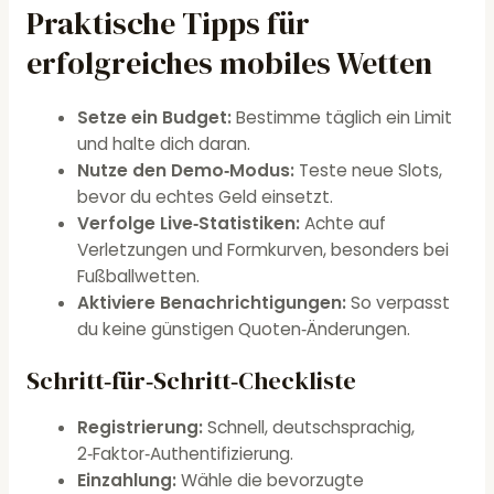
Praktische Tipps für
erfolgreiches mobiles Wetten
Setze ein Budget:
Bestimme täglich ein Limit
und halte dich daran.
Nutze den Demo‑Modus:
Teste neue Slots,
bevor du echtes Geld einsetzt.
Verfolge Live‑Statistiken:
Achte auf
Verletzungen und Formkurven, besonders bei
Fußballwetten.
Aktiviere Benachrichtigungen:
So verpasst
du keine günstigen Quoten‑Änderungen.
Schritt‑für‑Schritt‑Checkliste
Registrierung:
Schnell, deutschsprachig,
2‑Faktor‑Authentifizierung.
Einzahlung:
Wähle die bevorzugte