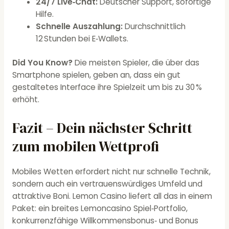
24/7 Live‑Chat:
Deutscher Support, sofortige
Hilfe.
Schnelle Auszahlung:
Durchschnittlich
12 Stunden bei E‑Wallets.
Did You Know?
Die meisten Spieler, die über das
Smartphone spielen, geben an, dass ein gut
gestaltetes Interface ihre Spielzeit um bis zu 30 %
erhöht.
Fazit – Dein nächster Schritt
zum mobilen Wettprofi
Mobiles Wetten erfordert nicht nur schnelle Technik,
sondern auch ein vertrauenswürdiges Umfeld und
attraktive Boni. Lemon Casino liefert all das in einem
Paket: ein breites Lemoncasino Spiel‑Portfolio,
konkurrenzfähige Willkommensbonus‑ und Bonus