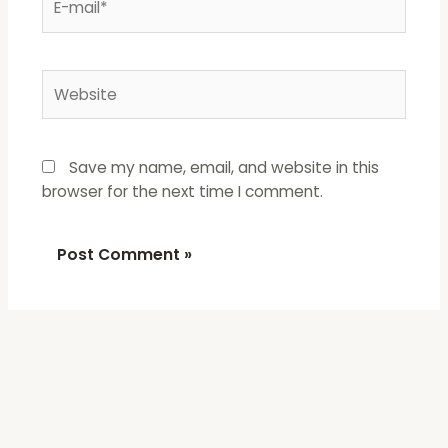
mail*
Website
Save my name, email, and website in this
browser for the next time I comment.