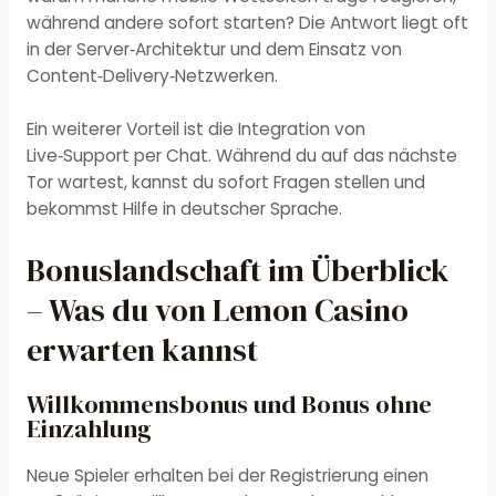
während andere sofort starten? Die Antwort liegt oft
in der Server‑Architektur und dem Einsatz von
Content‑Delivery‑Netzwerken.
Ein weiterer Vorteil ist die Integration von
Live‑Support per Chat. Während du auf das nächste
Tor wartest, kannst du sofort Fragen stellen und
bekommst Hilfe in deutscher Sprache.
Bonuslandschaft im Überblick
– Was du von Lemon Casino
erwarten kannst
Willkommensbonus und Bonus ohne
Einzahlung
Neue Spieler erhalten bei der Registrierung einen