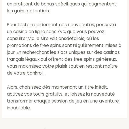
en profitant de bonus spécifiques qui augmentent
les gains potentiels.
Pour tester rapidement ces nouveautés, pensez à
un casino en ligne sans kyc, que vous pouvez
consulter via le site Editionsdefallois, où les
promotions de free spins sont régulièrement mises à
jour. En recherchant les slots uniques sur des casinos
français légaux qui offrent des free spins généreux,
vous maximisez votre plaisir tout en restant maître
de votre bankroll.
Alors, choisissez dès maintenant un titre inédit,
activez vos tours gratuits, et laissez la nouveauté
transformer chaque session de jeu en une aventure
inoubliable.
Post