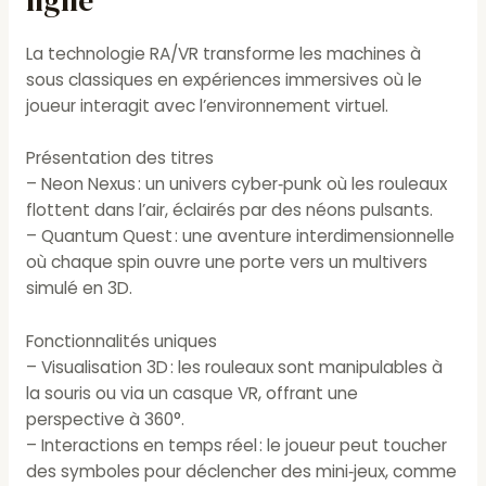
La technologie RA/VR transforme les machines à
sous classiques en expériences immersives où le
joueur interagit avec l’environnement virtuel.
Présentation des titres
– Neon Nexus : un univers cyber‑punk où les rouleaux
flottent dans l’air, éclairés par des néons pulsants.
– Quantum Quest : une aventure interdimensionnelle
où chaque spin ouvre une porte vers un multivers
simulé en 3D.
Fonctionnalités uniques
– Visualisation 3D : les rouleaux sont manipulables à
la souris ou via un casque VR, offrant une
perspective à 360°.
– Interactions en temps réel : le joueur peut toucher
des symboles pour déclencher des mini‑jeux, comme