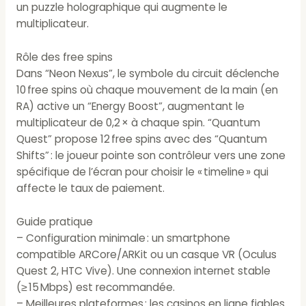
un puzzle holographique qui augmente le
multiplicateur.
Rôle des free spins
Dans “Neon Nexus”, le symbole du circuit déclenche
10 free spins où chaque mouvement de la main (en
RA) active un “Energy Boost”, augmentant le
multiplicateur de 0,2 × à chaque spin. “Quantum
Quest” propose 12 free spins avec des “Quantum
Shifts” : le joueur pointe son contrôleur vers une zone
spécifique de l’écran pour choisir le « timeline » qui
affecte le taux de paiement.
Guide pratique
– Configuration minimale : un smartphone
compatible ARCore/ARKit ou un casque VR (Oculus
Quest 2, HTC Vive). Une connexion internet stable
(≥ 15 Mbps) est recommandée.
– Meilleures plateformes : les casinos en ligne fiables