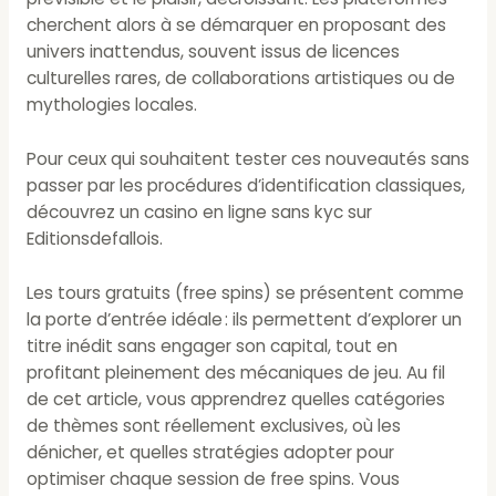
cherchent alors à se démarquer en proposant des
univers inattendus, souvent issus de licences
culturelles rares, de collaborations artistiques ou de
mythologies locales.
Pour ceux qui souhaitent tester ces nouveautés sans
passer par les procédures d’identification classiques,
découvrez un
casino en ligne sans kyc
sur
Editionsdefallois.
Les tours gratuits (free spins) se présentent comme
la porte d’entrée idéale : ils permettent d’explorer un
titre inédit sans engager son capital, tout en
profitant pleinement des mécaniques de jeu. Au fil
de cet article, vous apprendrez quelles catégories
de thèmes sont réellement exclusives, où les
dénicher, et quelles stratégies adopter pour
optimiser chaque session de free spins. Vous