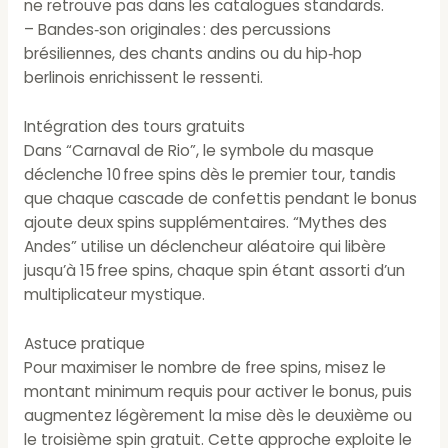
ne retrouve pas dans les catalogues standards.
– Bandes‑son originales : des percussions
brésiliennes, des chants andins ou du hip‑hop
berlinois enrichissent le ressenti.
Intégration des tours gratuits
Dans “Carnaval de Rio”, le symbole du masque
déclenche 10 free spins dès le premier tour, tandis
que chaque cascade de confettis pendant le bonus
ajoute deux spins supplémentaires. “Mythes des
Andes” utilise un déclencheur aléatoire qui libère
jusqu’à 15 free spins, chaque spin étant assorti d’un
multiplicateur mystique.
Astuce pratique
Pour maximiser le nombre de free spins, misez le
montant minimum requis pour activer le bonus, puis
augmentez légèrement la mise dès le deuxième ou
le troisième spin gratuit. Cette approche exploite le