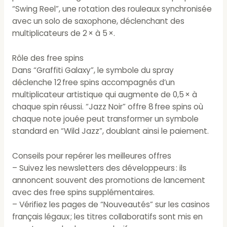
“Swing Reel”, une rotation des rouleaux synchronisée
avec un solo de saxophone, déclenchant des
multiplicateurs de 2 × à 5 ×.
Rôle des free spins
Dans “Graffiti Galaxy”, le symbole du spray
déclenche 12 free spins accompagnés d’un
multiplicateur artistique qui augmente de 0,5 × à
chaque spin réussi. “Jazz Noir” offre 8 free spins où
chaque note jouée peut transformer un symbole
standard en “Wild Jazz”, doublant ainsi le paiement.
Conseils pour repérer les meilleures offres
– Suivez les newsletters des développeurs : ils
annoncent souvent des promotions de lancement
avec des free spins supplémentaires.
– Vérifiez les pages de “Nouveautés” sur les casinos
français légaux ; les titres collaboratifs sont mis en