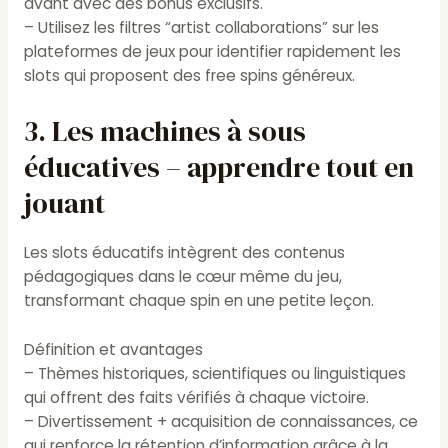
avant avec des bonus exclusifs.
– Utilisez les filtres “artist collaborations” sur les
plateformes de jeux pour identifier rapidement les
slots qui proposent des free spins généreux.
3. Les machines à sous
éducatives – apprendre tout en
jouant
Les slots éducatifs intègrent des contenus
pédagogiques dans le cœur même du jeu,
transformant chaque spin en une petite leçon.
Définition et avantages
– Thèmes historiques, scientifiques ou linguistiques
qui offrent des faits vérifiés à chaque victoire.
– Divertissement + acquisition de connaissances, ce
qui renforce la rétention d’information grâce à la