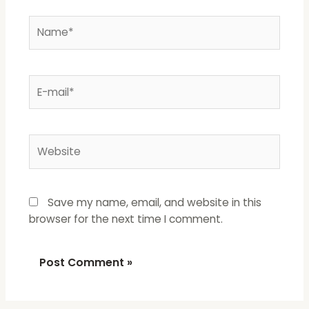
Name*
E-
mail*
Website
Save my name, email, and website in this
browser for the next time I comment.