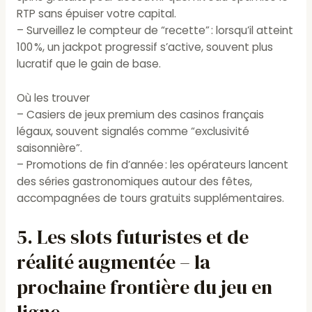
RTP sans épuiser votre capital.
– Surveillez le compteur de “recette” : lorsqu’il atteint
100 %, un jackpot progressif s’active, souvent plus
lucratif que le gain de base.
Où les trouver
– Casiers de jeux premium des casinos français
légaux, souvent signalés comme “exclusivité
saisonnière”.
– Promotions de fin d’année : les opérateurs lancent
des séries gastronomiques autour des fêtes,
accompagnées de tours gratuits supplémentaires.
5. Les slots futuristes et de
réalité augmentée – la
prochaine frontière du jeu en
ligne