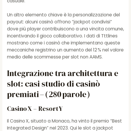
casuale.
Un altro elemento chiave è la personalizzazione del
payout: alcuni casinò offrono “jackpot condivisi”
dove più player contribuiscono a una vincita comune,
incentivando il gioco collaborativo. I dati di Tttlines
mostrano come i casinò che implementano queste
meccaniche registrino un aumento del 12 % nel valore
medio delle scommesse per slot non AAMS.
Integrazione tra architettura e
slot: casi studio di casinò
premiati – ( 280 parole )
Casino X – Resort Y
Il Casino X, situato a Monaco, ha vinto il premio “Best
Integrated Design” nel 2023. Qui le slot a jackpot