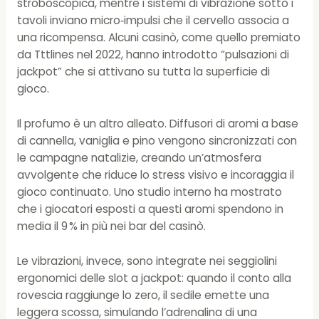
stroboscopica, mentre i sistemi di vibrazione sotto i
tavoli inviano micro‑impulsi che il cervello associa a
una ricompensa. Alcuni casinò, come quello premiato
da Tttlines nel 2022, hanno introdotto “pulsazioni di
jackpot” che si attivano su tutta la superficie di
gioco.
Il profumo è un altro alleato. Diffusori di aromi a base
di cannella, vaniglia e pino vengono sincronizzati con
le campagne natalizie, creando un’atmosfera
avvolgente che riduce lo stress visivo e incoraggia il
gioco continuato. Uno studio interno ha mostrato
che i giocatori esposti a questi aromi spendono in
media il 9 % in più nei bar del casinò.
Le vibrazioni, invece, sono integrate nei seggiolini
ergonomici delle slot a jackpot: quando il conto alla
rovescia raggiunge lo zero, il sedile emette una
leggera scossa, simulando l’adrenalina di una