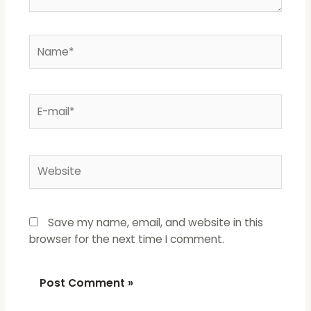
Name*
E-
mail*
Website
Save my name, email, and website in this
browser for the next time I comment.