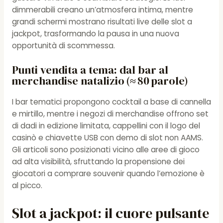
dimmerabili creano un’atmosfera intima, mentre
grandi schermi mostrano risultati live delle slot a
jackpot, trasformando la pausa in una nuova
opportunità di scommessa.
Punti vendita a tema: dal bar al
merchandise natalizio (≈ 80 parole)
I bar tematici propongono cocktail a base di cannella
e mirtillo, mentre i negozi di merchandise offrono set
di dadi in edizione limitata, cappellini con il logo del
casinò e chiavette USB con demo di slot non AAMS.
Gli articoli sono posizionati vicino alle aree di gioco
ad alta visibilità, sfruttando la propensione dei
giocatori a comprare souvenir quando l’emozione è
al picco.
Slot a jackpot: il cuore pulsante