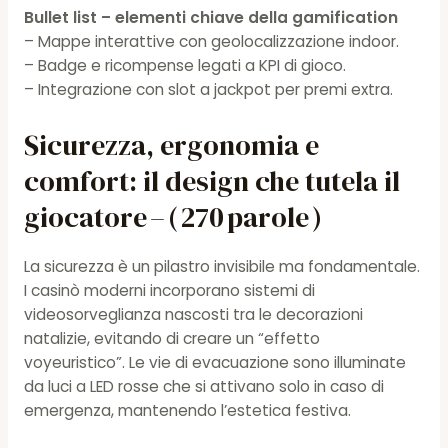
Bullet list – elementi chiave della gamification
– Mappe interattive con geolocalizzazione indoor.
– Badge e ricompense legati a KPI di gioco.
– Integrazione con slot a jackpot per premi extra.
Sicurezza, ergonomia e
comfort: il design che tutela il
giocatore – ( 270 parole )
La sicurezza è un pilastro invisibile ma fondamentale.
I casinò moderni incorporano sistemi di
videosorveglianza nascosti tra le decorazioni
natalizie, evitando di creare un “effetto
voyeuristico”. Le vie di evacuazione sono illuminate
da luci a LED rosse che si attivano solo in caso di
emergenza, mantenendo l’estetica festiva.