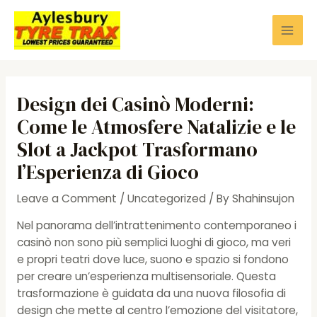
Skip
to
Mai
content
Men
Design dei Casinò Moderni:
Come le Atmosfere Natalizie e le
Slot a Jackpot Trasformano
l’Esperienza di Gioco
Leave a Comment
/
Uncategorized
/ By
Shahinsujon
Nel panorama dell’intrattenimento contemporaneo i
casinò non sono più semplici luoghi di gioco, ma veri
e propri teatri dove luce, suono e spazio si fondono
per creare un’esperienza multisensoriale. Questa
trasformazione è guidata da una nuova filosofia di
design che mette al centro l’emozione del visitatore,