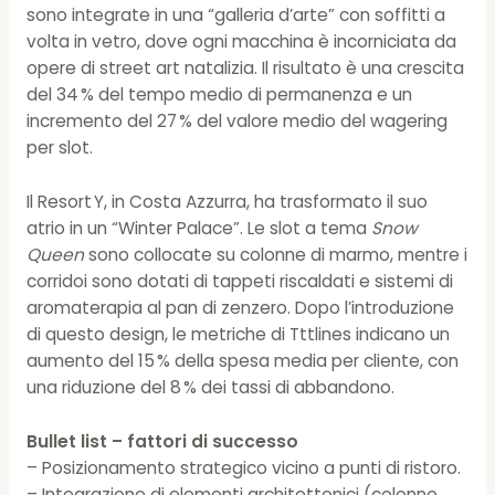
sono integrate in una “galleria d’arte” con soffitti a
volta in vetro, dove ogni macchina è incorniciata da
opere di street art natalizia. Il risultato è una crescita
del 34 % del tempo medio di permanenza e un
incremento del 27 % del valore medio del wagering
per slot.
Il Resort Y, in Costa Azzurra, ha trasformato il suo
atrio in un “Winter Palace”. Le slot a tema
Snow
Queen
sono collocate su colonne di marmo, mentre i
corridoi sono dotati di tappeti riscaldati e sistemi di
aromaterapia al pan di zenzero. Dopo l’introduzione
di questo design, le metriche di Tttlines indicano un
aumento del 15 % della spesa media per cliente, con
una riduzione del 8 % dei tassi di abbandono.
Bullet list – fattori di successo
– Posizionamento strategico vicino a punti di ristoro.
– Integrazione di elementi architettonici (colonne,