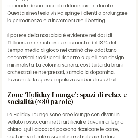
accende di una cascata di luci rosse e dorate.
Questa sinestesia visiva spinge i clienti a prolungare
la permanenza e a incrementare il betting.
Il potere della nostalgia è evidente nei dati di
Tttlines, che mostrano un aumento del 18 % del
tempo medio di gioco nei casinò che adottano
decorazioni tradizionali rispetto a quelli con design
minimalista. La colonna sonora, costituita da brani
orchestrali reinterpretati, stimola la dopamina,
favorendo la spesa impulsiva sui bar di cocktail.
Zone ‘Holiday Lounge’: spazi di relax e
socialità (≈ 80 parole)
Le Holiday Lounge sono aree lounge con divani in
velluto rosso, caminetti artificiali e tavolini di legno
chiaro. Qui i giocatori possono ricaricare le carte,
gustare vin brulè e scambiare strategie. Le luci