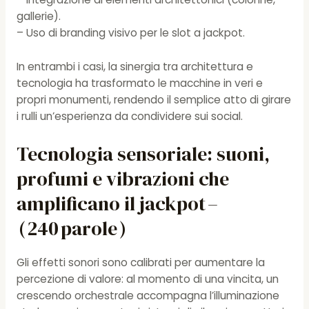
gallerie).
– Uso di branding visivo per le slot a jackpot.
In entrambi i casi, la sinergia tra architettura e
tecnologia ha trasformato le macchine in veri e
propri monumenti, rendendo il semplice atto di girare
i rulli un’esperienza da condividere sui social.
Tecnologia sensoriale: suoni,
profumi e vibrazioni che
amplificano il jackpot –
( 240 parole )
Gli effetti sonori sono calibrati per aumentare la
percezione di valore: al momento di una vincita, un
crescendo orchestrale accompagna l’illuminazione