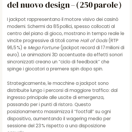
del nuovo design – ( 250 parole )
I jackpot rappresentano il motore visivo dei casinò
moderni. Schermi da 85 pollici, spesso collocati al
centro del piano di gioco, mostrano in tempo reale le
vincite progressive di titoli come
Hall of Gods
(RTP
96,5 %) e
Mega Fortune
(jackpot record di 17 milioni di
euro). Le animazioni 3D accentuate da effetti sonori
sincronizzati creano un “ciclo di feedback” che
spinge i giocatori a premere spin dopo spin.
Strategicamente, le macchine a jackpot sono
distribuite lungo i percorsi di maggiore traffico: dal
ingresso principale alle uscite di emergenza,
passando per i punti di ristoro. Questo
posizionamento massimizza il “footfall” su ogni
dispositivo, aumentando il wagering medio per
sessione del 23 % rispetto a una disposizione