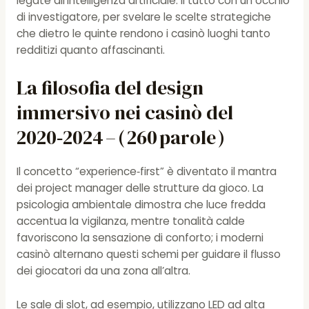
legate all’intelligenza artificiale. Il tutto con un occhio
di investigatore, per svelare le scelte strategiche
che dietro le quinte rendono i casinò luoghi tanto
redditizi quanto affascinanti.
La filosofia del design
immersivo nei casinò del
2020‑2024 – ( 260 parole )
Il concetto “experience‑first” è diventato il mantra
dei project manager delle strutture da gioco. La
psicologia ambientale dimostra che luce fredda
accentua la vigilanza, mentre tonalità calde
favoriscono la sensazione di conforto; i moderni
casinò alternano questi schemi per guidare il flusso
dei giocatori da una zona all’altra.
Le sale di slot, ad esempio, utilizzano LED ad alta