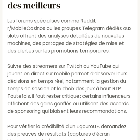
des meilleurs
Les forums spécialisés comme Reddit
r/MobileCasinos ou les groupes Telegram dédiés aux
slots offrent des analyses détaillées de nouvelles
machines, des partages de stratégies de mise et
des alertes sur les promotions temporaires.
Suivre des streamers sur Twitch ou YouTube qui
jouent en direct sur mobile permet d’observer leurs
décisions en temps réel, notamment la gestion du
temps de session et le choix des jeux à haut RTP.
Toutefois, il faut rester critique : certains influenceurs
affichent des gains gonflés ou utilisent des accords
de sponsoring qui biaisent leurs recommandations.
Pour vérifier la crédibilité d’un « gourou », demandez
des preuves de résultats (captures d’écran,