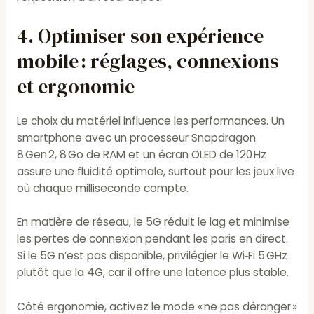
4. Optimiser son expérience
mobile : réglages, connexions
et ergonomie
Le choix du matériel influence les performances. Un
smartphone avec un processeur Snapdragon
8 Gen 2, 8 Go de RAM et un écran OLED de 120 Hz
assure une fluidité optimale, surtout pour les jeux live
où chaque milliseconde compte.
En matière de réseau, le 5G réduit le lag et minimise
les pertes de connexion pendant les paris en direct.
Si le 5G n’est pas disponible, privilégier le Wi‑Fi 5 GHz
plutôt que la 4G, car il offre une latence plus stable.
Côté ergonomie, activez le mode « ne pas déranger »