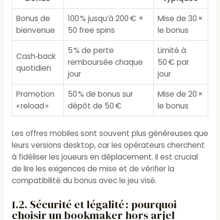
Bonus de
100 % jusqu’à 200 € +
Mise de 30 ×
bienvenue
50 free spins
le bonus
5 % de perte
Limité à
Cash‑back
remboursée chaque
50 € par
quotidien
jour
jour
Promotion
50 % de bonus sur
Mise de 20 ×
« reload »
dépôt de 50 €
le bonus
Les offres mobiles sont souvent plus généreuses que
leurs versions desktop, car les opérateurs cherchent
à fidéliser les joueurs en déplacement. Il est crucial
de lire les exigences de mise et de vérifier la
compatibilité du bonus avec le jeu visé.
1.2. Sécurité et légalité : pourquoi
choisir un bookmaker hors arjel