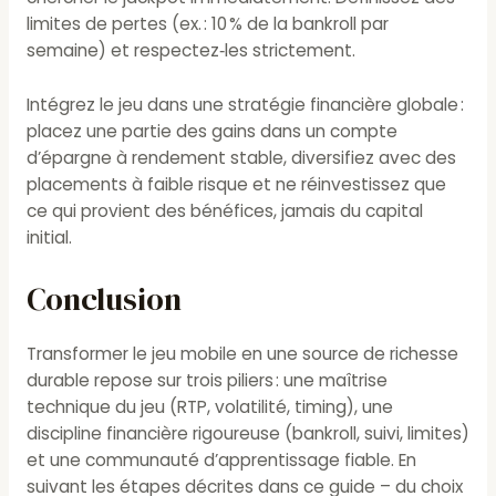
limites de pertes (ex. : 10 % de la bankroll par
semaine) et respectez‑les strictement.
Intégrez le jeu dans une stratégie financière globale :
placez une partie des gains dans un compte
d’épargne à rendement stable, diversifiez avec des
placements à faible risque et ne réinvestissez que
ce qui provient des bénéfices, jamais du capital
initial.
Conclusion
Transformer le jeu mobile en une source de richesse
durable repose sur trois piliers : une maîtrise
technique du jeu (RTP, volatilité, timing), une
discipline financière rigoureuse (bankroll, suivi, limites)
et une communauté d’apprentissage fiable. En
suivant les étapes décrites dans ce guide – du choix