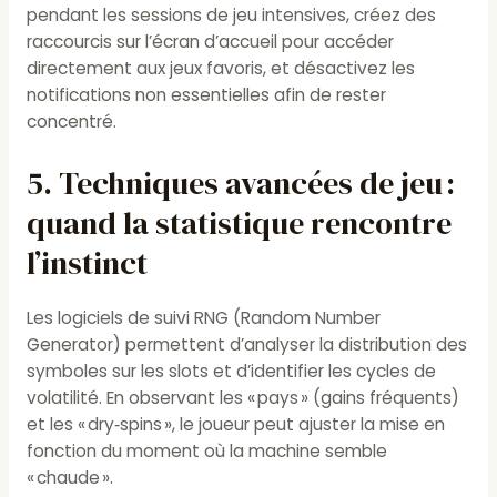
pendant les sessions de jeu intensives, créez des
raccourcis sur l’écran d’accueil pour accéder
directement aux jeux favoris, et désactivez les
notifications non essentielles afin de rester
concentré.
5. Techniques avancées de jeu :
quand la statistique rencontre
l’instinct
Les logiciels de suivi RNG (Random Number
Generator) permettent d’analyser la distribution des
symboles sur les slots et d’identifier les cycles de
volatilité. En observant les « pays » (gains fréquents)
et les « dry‑spins », le joueur peut ajuster la mise en
fonction du moment où la machine semble
« chaude ».