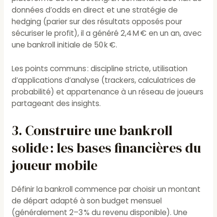
données d’odds en direct et une stratégie de
hedging (parier sur des résultats opposés pour
sécuriser le profit), il a généré 2,4 M € en un an, avec
une bankroll initiale de 50 k €.
Les points communs : discipline stricte, utilisation
d’applications d’analyse (trackers, calculatrices de
probabilité) et appartenance à un réseau de joueurs
partageant des insights.
3. Construire une bankroll
solide : les bases financières du
joueur mobile
Définir la bankroll commence par choisir un montant
de départ adapté à son budget mensuel
(généralement 2–3 % du revenu disponible). Une