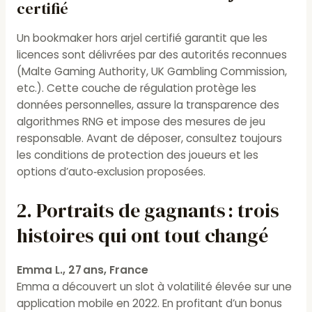
certifié
Un bookmaker hors arjel certifié garantit que les
licences sont délivrées par des autorités reconnues
(Malte Gaming Authority, UK Gambling Commission,
etc.). Cette couche de régulation protège les
données personnelles, assure la transparence des
algorithmes RNG et impose des mesures de jeu
responsable. Avant de déposer, consultez toujours
les conditions de protection des joueurs et les
options d’auto‑exclusion proposées.
2. Portraits de gagnants : trois
histoires qui ont tout changé
Emma L., 27 ans, France
Emma a découvert un slot à volatilité élevée sur une
application mobile en 2022. En profitant d’un bonus