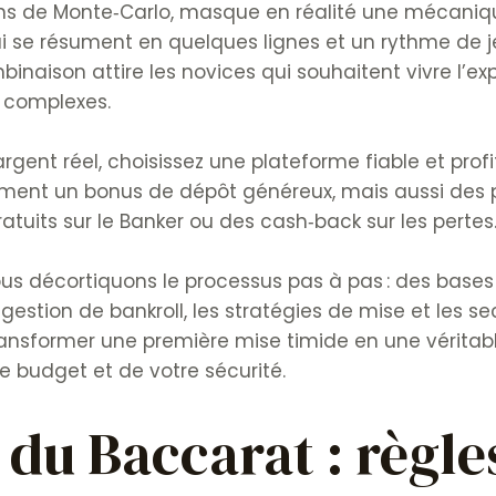
ons de Monte‑Carlo, masque en réalité une mécanique
ui se résument en quelques lignes et un rythme de j
mbinaison attire les novices qui souhaitent vivre l’e
s complexes.
argent réel
, choisissez une plateforme fiable et pro
ment un bonus de dépôt généreux, mais aussi des p
tuits sur le Banker ou des cash‑back sur les pertes
nous décortiquons le processus pas à pas : des base
gestion de bankroll, les stratégies de mise et les se
sformer une première mise timide en une véritable t
e budget et de votre sécurité.
s du Baccarat : règle