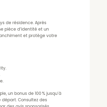
ays de résidence. Après
 pièce d’identité et un
blanchiment et protège votre
ity.
.
e.
le, un bonus de 100 % jusqu’à
e départ. Consultez des
r des avis sponsorisés.