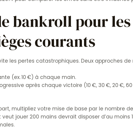
de bankroll pour les
pièges courants
évite les pertes catastrophiques. Deux approches de 
tante (ex. 10 €) à chaque main.
rogressive après chaque victoire (10 €, 30 €, 20 €, 6
part, multipliez votre mise de base par le nombre 
et veut jouer 200 mains devrait disposer d’au moins 1
males.