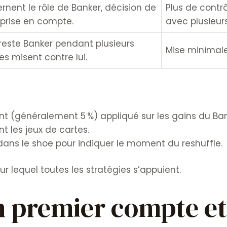
ernent le rôle de Banker, décision de
Plus de contr
 prise en compte.
avec plusieurs
 reste Banker pendant plusieurs
Mise minimale
es misent contre lui.
t (généralement 5 %) appliqué sur les gains du Ban
nt les jeux de cartes.
 dans le shoe pour indiquer le moment du reshuffle.
ur lequel toutes les stratégies s’appuient.
n premier compte et 