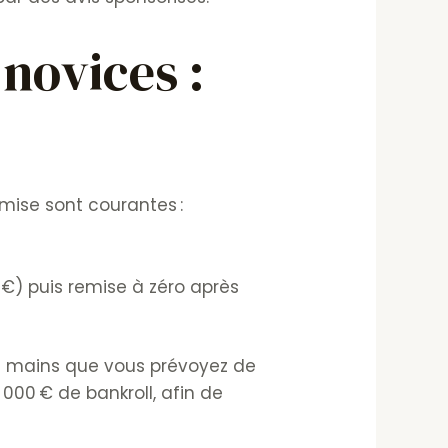
 novices :
mise sont courantes :
0 €) puis remise à zéro après
de mains que vous prévoyez de
 000 € de bankroll, afin de