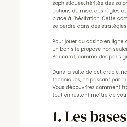
sophistiquée, héritée des sal
options de mise, des règles q
place à l’hésitation. Cette co
se perdre dans des stratégie
Pour jouer au
casino en ligne 
Un bon site propose non seule
Baccarat, comme des paris gra
Dans la suite de cet article, 
techniques, en passant par la 
Vous découvrirez comment tran
tout en restant maître de votr
1. Les base