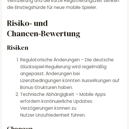
Verifizierung und die kurze Registrierungszeit senken
die Einstiegshürde für neue mobile Spieler.
Risiko‑ und
Chancen‑Bewertung
Risiken
Regulatorische Änderungen – Die deutsche
Glücksspiel‑Regulierung wird regelmäßig
angepasst. Änderungen bei
Lizenzbedingungen könnten Auswirkungen auf
Bonus‑Strukturen haben.
Technische Abhängigkeit – Mobile Apps
erfordern kontinuierliche Updates.
Verzögerungen können zu
Nutzer‑Unzufriedenheit führen.
Chancen