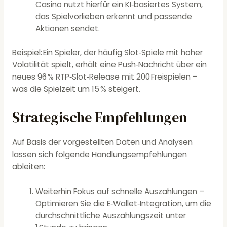
Casino nutzt hierfür ein KI‑basiertes System,
das Spielvorlieben erkennt und passende
Aktionen sendet.
Beispiel: Ein Spieler, der häufig Slot‑Spiele mit hoher
Volatilität spielt, erhält eine Push‑Nachricht über ein
neues 96 % RTP‑Slot‑Release mit 200 Freispielen –
was die Spielzeit um 15 % steigert.
Strategische Empfehlungen
Auf Basis der vorgestellten Daten und Analysen
lassen sich folgende Handlungsempfehlungen
ableiten:
Weiterhin Fokus auf schnelle Auszahlungen –
Optimieren Sie die E‑Wallet‑Integration, um die
durchschnittliche Auszahlungszeit unter