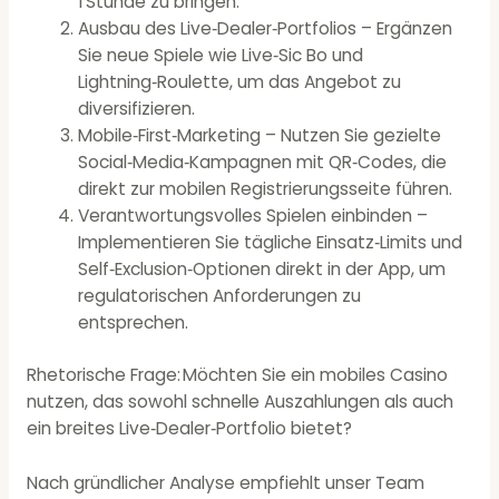
1 Stunde zu bringen.
Ausbau des Live‑Dealer‑Portfolios – Ergänzen
Sie neue Spiele wie Live‑Sic Bo und
Lightning‑Roulette, um das Angebot zu
diversifizieren.
Mobile‑First‑Marketing – Nutzen Sie gezielte
Social‑Media‑Kampagnen mit QR‑Codes, die
direkt zur mobilen Registrierungsseite führen.
Verantwortungsvolles Spielen einbinden –
Implementieren Sie tägliche Einsatz‑Limits und
Self‑Exclusion‑Optionen direkt in der App, um
regulatorischen Anforderungen zu
entsprechen.
Rhetorische Frage: Möchten Sie ein mobiles Casino
nutzen, das sowohl schnelle Auszahlungen als auch
ein breites Live‑Dealer‑Portfolio bietet?
Nach gründlicher Analyse empfiehlt unser Team