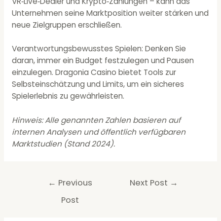
VR‑Live‑Dealer und Krypto‑Zahlungen – kann das
Unternehmen seine Marktposition weiter stärken und
neue Zielgruppen erschließen.
Verantwortungsbewusstes Spielen: Denken Sie
daran, immer ein Budget festzulegen und Pausen
einzulegen. Dragonia Casino bietet Tools zur
Selbsteinschätzung und Limits, um ein sicheres
Spielerlebnis zu gewährleisten.
Hinweis: Alle genannten Zahlen basieren auf
internen Analysen und öffentlich verfügbaren
Marktstudien (Stand 2024).
Post
←
Previous
Next Post
→
navigation
Post