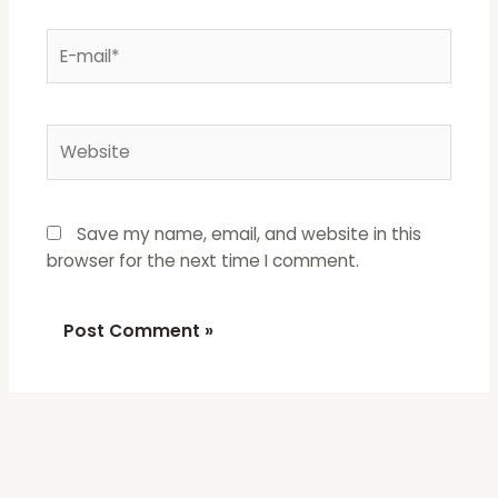
E-
mail*
Website
Save my name, email, and website in this
browser for the next time I comment.