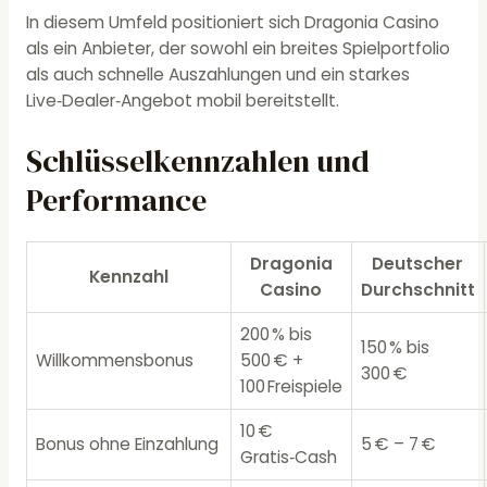
In diesem Umfeld positioniert sich Dragonia Casino
als ein Anbieter, der sowohl ein breites Spielportfolio
als auch schnelle Auszahlungen und ein starkes
Live‑Dealer‑Angebot mobil bereitstellt.
Schlüsselkennzahlen und
Performance
Dragonia
Deutscher
Kennzahl
Casino
Durchschnitt
200 % bis
150 % bis
Willkommensbonus
500 € +
300 €
100 Freispiele
10 €
Bonus ohne Einzahlung
5 € – 7 €
Gratis‑Cash