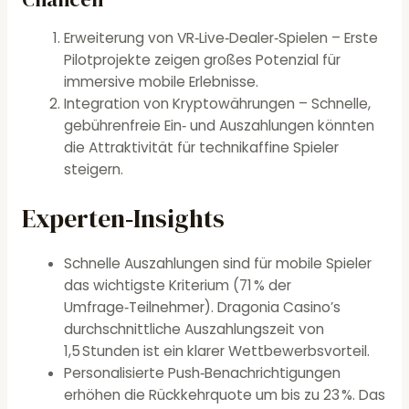
Erweiterung von VR‑Live‑Dealer‑Spielen – Erste
Pilotprojekte zeigen großes Potenzial für
immersive mobile Erlebnisse.
Integration von Kryptowährungen – Schnelle,
gebührenfreie Ein‑ und Auszahlungen könnten
die Attraktivität für technikaffine Spieler
steigern.
Experten‑Insights
Schnelle Auszahlungen sind für mobile Spieler
das wichtigste Kriterium (71 % der
Umfrage‑Teilnehmer). Dragonia Casino’s
durchschnittliche Auszahlungszeit von
1,5 Stunden ist ein klarer Wettbewerbsvorteil.
Personalisierte Push‑Benachrichtigungen
erhöhen die Rückkehrquote um bis zu 23 %. Das