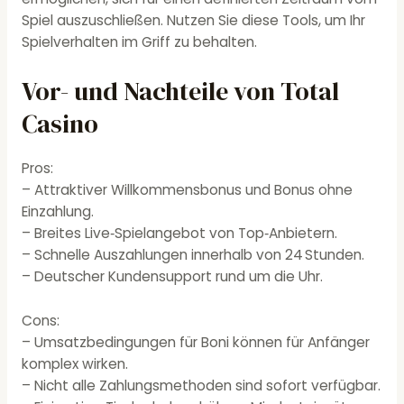
Spiel auszuschließen. Nutzen Sie diese Tools, um Ihr
Spielverhalten im Griff zu behalten.
Vor- und Nachteile von Total
Casino
Pros:
– Attraktiver Willkommensbonus und Bonus ohne
Einzahlung.
– Breites Live‑Spielangebot von Top‑Anbietern.
– Schnelle Auszahlungen innerhalb von 24 Stunden.
– Deutscher Kundensupport rund um die Uhr.
Cons:
– Umsatzbedingungen für Boni können für Anfänger
komplex wirken.
– Nicht alle Zahlungsmethoden sind sofort verfügbar.