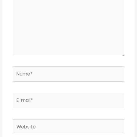
here..
Name*
E-
mail*
Website