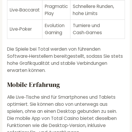
Pragmatic
Schnellere Runden,
Live‑Baccarat
Play
hohe Limits
Evolution
Turniere und
Live‑Poker
Gaming
Cash‑Games
Die Spiele bei Total werden von führenden
Software‑Herstellern bereitgestellt, sodass Sie stets
hohe Grafikqualität und stabile Verbindungen
erwarten können.
Mobile Erfahrung
Alle Live‑Tische sind für Smartphones und Tablets
optimiert. Sie können also von unterwegs aus
spielen, ohne an einen Desktop gebunden zu sein.
Die mobile App von Total Casino bietet dieselben
Funktionen wie die Desktop‑Version, inklusive