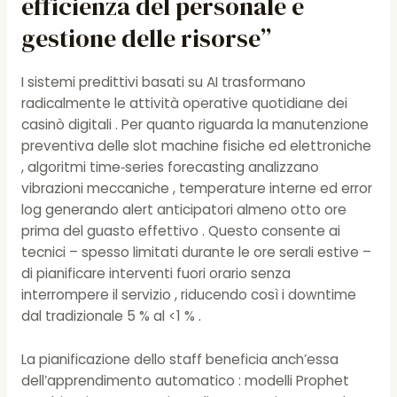
efficienza del personale e
gestione delle risorse”
I sistemi predittivi basati su AI trasformano
radicalmente le attività operative quotidiane dei
casinò digitali . Per quanto riguarda la manutenzione
preventiva delle slot machine fisiche ed elettroniche
, algoritmi time‑series forecasting analizzano
vibrazioni meccaniche , temperature interne ed error
log generando alert anticipatori almeno otto ore
prima del guasto effettivo . Questo consente ai
tecnici – spesso limitati durante le ore serali estive –
di pianificare interventi fuori orario senza
interrompere il servizio , riducendo così i downtime
dal tradizionale 5 % al <1 % .
La pianificazione dello staff beneficia anch’essa
dell’apprendimento automatico : modelli Prophet