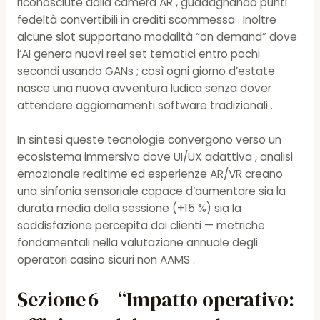
riconosciute dalla camera AR , guadagnando punti
fedeltà convertibili in crediti scommessa . Inoltre
alcune slot supportano modalità “on demand” dove
l’AI genera nuovi reel set tematici entro pochi
secondi usando GANs ; così ogni giorno d’estate
nasce una nuova avventura ludica senza dover
attendere aggiornamenti software tradizionali .
In sintesi queste tecnologie convergono verso un
ecosistema immersivo dove UI/UX adattiva , analisi
emozionale real­time ed esperienze AR/VR creano
una sinfonia sensoriale capace d’aumentare sia la
durata media della sessione (+15 %) sia la
soddisfazione percepita dai clienti — metriche
fondamentali nella valutazione annuale degli
operatori casino sicuri non AAMS .
Sezione 6 – “Impatto operativo: