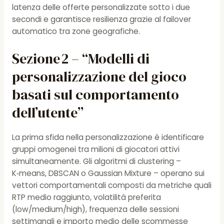
latenza delle offerte personalizzate sotto i due
secondi e garantisce resilienza grazie al failover
automatico tra zone geografiche.
Sezione 2 – “Modelli di
personalizzazione del gioco
basati sul comportamento
dell’utente”
La prima sfida nella personalizzazione è identificare
gruppi omogenei tra milioni di giocatori attivi
simultaneamente. Gli algoritmi di clustering –
K‑means, DBSCAN o Gaussian Mixture – operano sui
vettori comportamentali composti da metriche quali
RTP medio raggiunto, volatilità preferita
(low/medium/high), frequenza delle sessioni
settimanali e importo medio delle scommesse