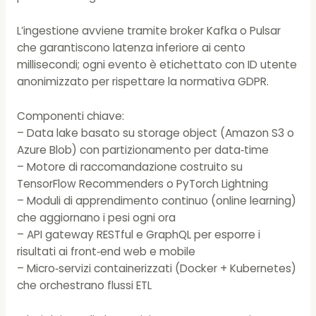
L’ingestione avviene tramite broker Kafka o Pulsar
che garantiscono latenza inferiore ai cento
millisecondi; ogni evento è etichettato con ID utente
anonimizzato per rispettare la normativa GDPR.
Componenti chiave:
– Data lake basato su storage object (Amazon S3 o
Azure Blob) con partizionamento per data‑time
– Motore di raccomandazione costruito su
TensorFlow Recommenders o PyTorch Lightning
– Moduli di apprendimento continuo (online learning)
che aggiornano i pesi ogni ora
– API gateway RESTful e GraphQL per esporre i
risultati ai front‑end web e mobile
– Micro‑servizi containerizzati (Docker + Kubernetes)
che orchestrano flussi ETL