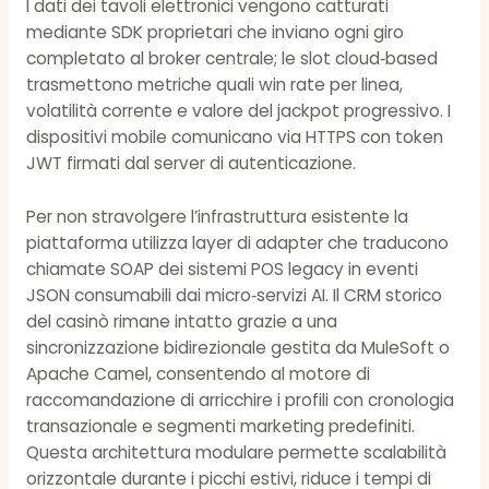
I dati dei tavoli elettronici vengono catturati
mediante SDK proprietari che inviano ogni giro
completato al broker centrale; le slot cloud‑based
trasmettono metriche quali win rate per linea,
volatilità corrente e valore del jackpot progressivo. I
dispositivi mobile comunicano via HTTPS con token
JWT firmati dal server di autenticazione.
Per non stravolgere l’infrastruttura esistente la
piattaforma utilizza layer di adapter che traducono
chiamate SOAP dei sistemi POS legacy in eventi
JSON consumabili dai micro‑servizi AI. Il CRM storico
del casinò rimane intatto grazie a una
sincronizzazione bidirezionale gestita da MuleSoft o
Apache Camel, consentendo al motore di
raccomandazione di arricchire i profili con cronologia
transazionale e segmenti marketing predefiniti.
Questa architettura modulare permette scalabilità
orizzontale durante i picchi estivi, riduce i tempi di