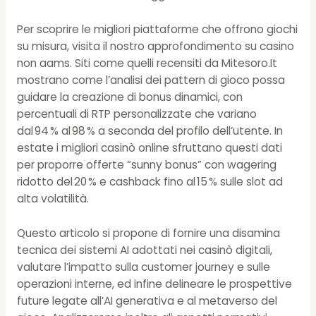
Per scoprire le migliori piattaforme che offrono giochi
su misura, visita il nostro approfondimento su
casino
non aams
. Siti come quelli recensiti da Mitesoro.It
mostrano come l’analisi dei pattern di gioco possa
guidare la creazione di bonus dinamici, con
percentuali di RTP personalizzate che variano
dal 94 % al 98 % a seconda del profilo dell’utente. In
estate i migliori casinò online sfruttano questi dati
per proporre offerte “sunny bonus” con wagering
ridotto del 20 % e cashback fino al 15 % sulle slot ad
alta volatilità.
Questo articolo si propone di fornire una disamina
tecnica dei sistemi AI adottati nei casinò digitali,
valutare l’impatto sulla customer journey e sulle
operazioni interne, ed infine delineare le prospettive
future legate all’AI generativa e al metaverso del