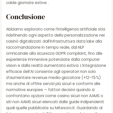
calde giornate estive .
Conclusione
Abbiamo esplorato come l’intelligenza artificiale stia
ridefinendo ogni aspetto della personalizzazione nei
casinò digitalizzati: dall’infrastruttura data lake alla
raccomandazione in tempo reale, dal NLP
omnicanale alla sicurezza GDPR compliant, fino alle
esperienze immersive potenziate dalla computer
vision e dalla realtà aumentata estiva. L’integrazione
efficace dell’AI consente agli operatori non solo
d’aumentare revenue medio‐giocatore (+12–15 %)
ma anche di offrire servizi più sicuri e conformi alle
normative europee — fattori decisivi quando si
confrontano opzioni come casino sicuri non AAMS o
siti non AAMS sicuri elencati dalle guide indipendenti
quali quelle pubblicate su Mitesoro.It​. Guardando al