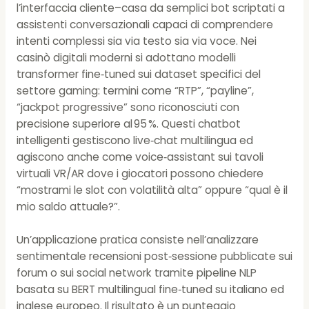
l’interfaccia cliente–casa da semplici bot scriptati a
assistenti conversazionali capaci di comprendere
intenti complessi sia via testo sia via voce. Nei
casinò digitali moderni si adottano modelli
transformer fine‑tuned sui dataset specifici del
settore gaming: termini come “RTP”, “payline”,
“jackpot progressive” sono riconosciuti con
precisione superiore al 95 %. Questi chatbot
intelligenti gestiscono live‑chat multilingua ed
agiscono anche come voice‑assistant sui tavoli
virtuali VR/AR dove i giocatori possono chiedere
“mostrami le slot con volatilità alta” oppure “qual è il
mio saldo attuale?”.
Un’applicazione pratica consiste nell’analizzare
sentimentale recensioni post‑sessione pubblicate sui
forum o sui social network tramite pipeline NLP
basata su BERT multilingual fine‑tuned su italiano ed
inglese europeo. Il risultato è un punteggio