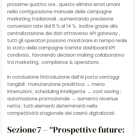
prossime quattro ore ; questo elimina errori umani
nella configurazione manuale delle campagne
marketing tradizionali , aumentando precisione
conversion rate dal 8 % al 14 % . Inoltre grazie alla
centralizzazione dei dati attraverso API gateway ,
tutti gli operatori possono monitorare in tempo reale
lo stato delle campagne tramite dashboard KPI
condivisa , favorendo decision making collaborativo
tra marketing , compliance & operations .
In conclusione l’introduzione dell’AI porta vantaggi
tangibili : manutenzione predittiva → meno
interruzioni ; scheduling intelligente → cost saving ;
automazione promozionale → aumento revenue
netta ; tutti elementi determinanti nella
competitività stagionale dei casinò digitalizzati .
Sezione 7 – “Prospettive future: