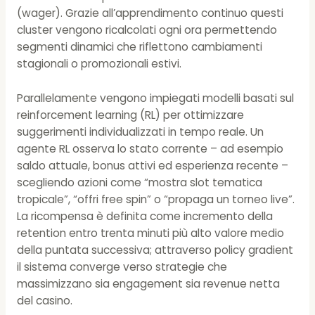
(wager). Grazie all’apprendimento continuo questi
cluster vengono ricalcolati ogni ora permettendo
segmenti dinamici che riflettono cambiamenti
stagionali o promozionali estivi.
Parallelamente vengono impiegati modelli basati sul
reinforcement learning (RL) per ottimizzare
suggerimenti individualizzati in tempo reale. Un
agente RL osserva lo stato corrente – ad esempio
saldo attuale, bonus attivi ed esperienza recente –
scegliendo azioni come “mostra slot tematica
tropicale”, “offri free spin” o “propaga un torneo live”.
La ricompensa è definita come incremento della
retention entro trenta minuti più alto valore medio
della puntata successiva; attraverso policy gradient
il sistema converge verso strategie che
massimizzano sia engagement sia revenue netta
del casino.