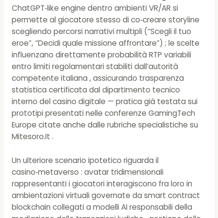
ChatGPT‑like engine dentro ambienti VR/AR si
permette al giocatore stesso di co‑creare storyline
scegliendo percorsi narrativi multipli (“Scegli il tuo
eroe”, “Decidi quale missione affrontare”) ; le scelte
influenzano direttamente probabilità RTP variabili
entro limiti regolamentari stabiliti dall’autorità
competente italiana , assicurando trasparenza
statistica certificata dal dipartimento tecnico
interno del casino digitale — pratica già testata sui
prototipi presentati nelle conferenze GamingTech
Europe citate anche dalle rubriche specialistiche su
Mitesoro.It .
Un ulteriore scenario ipotetico riguarda il
casino‑metaverso : avatar tridimensionali
rappresentanti i giocatori interagiscono fra loro in
ambientazioni virtuali governate da smart contract
blockchain collegati a modelli AI responsabili della