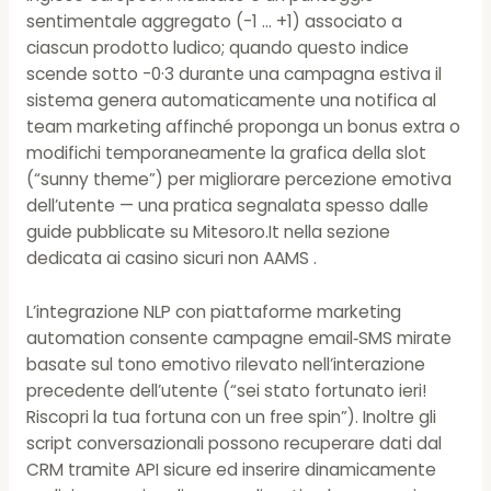
sentimentale aggregato (-1 … +1) associato a
ciascun prodotto ludico; quando questo indice
scende sotto -0·3 durante una campagna estiva il
sistema genera automaticamente una notifica al
team marketing affinché proponga un bonus extra o
modifichi temporaneamente la grafica della slot
(“sunny theme”) per migliorare percezione emotiva
dell’utente — una pratica segnalata spesso dalle
guide pubblicate su Mitesoro.It nella sezione
dedicata ai casino sicuri non AAMS .
L’integrazione NLP con piattaforme marketing
automation consente campagne email‐SMS mirate
basate sul tono emotivo rilevato nell’interazione
precedente dell’utente (“sei stato fortunato ieri!
Riscopri la tua fortuna con un free spin”). Inoltre gli
script conversazionali possono recuperare dati dal
CRM tramite API sicure ed inserire dinamicamente