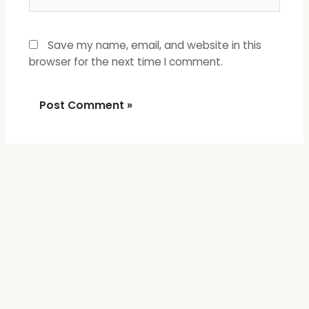
Save my name, email, and website in this
browser for the next time I comment.