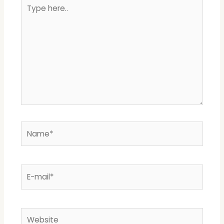
Type
here..
Name*
E-
mail*
Website