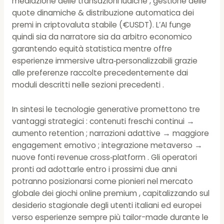
mediazione delle transazioni ludiche , gestione delle
quote dinamiche & distribuzione automatica dei
premi in criptovaluta stabile (€USDT). L’AI funge
quindi sia da narratore sia da arbitro economico
garantendo equità statistica mentre offre
esperienze immersive ultra‐personalizzabili grazie
alle preferenze raccolte precedentemente dai
moduli descritti nelle sezioni precedenti .
In sintesi le tecnologie generative promettono tre
vantaggi strategici : contenuti freschi continui →
aumento retention ; narrazioni adattive → maggiore
engagement emotivo ; integrazione metaverso →
nuove fonti revenue cross‑platform . Gli operatori
pronti ad adottarle entro i prossimi due anni
potranno posizionarsi come pionieri nel mercato
globale dei giochi online premium , capitalizzando sul
desiderio stagionale degli utenti italiani ed europei
verso esperienze sempre più tailor-made durante le