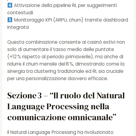
Attivazione della pipeline RL per suggerimenti
contestuali
Monitoraggio KPI (ARPU, churn) tramite dashboard
integrata
Questa combinazione consente ai casinò estivi non
solo di aumentare il tasso medio delle puntate
(+12 % rispetto al periodo primaverile), ma anche di
ridurre il churn mensile del 8 %, dimostrando come la
sinergia tra clustering tradizionale ed RL sia cruciale
per una personalizzazione davvero efficace.
Sezione 3 – “Il ruolo del Natural
Language Processing nella
comunicazione omnicanale”
Il Natural Language Processing ha rivoluzionato