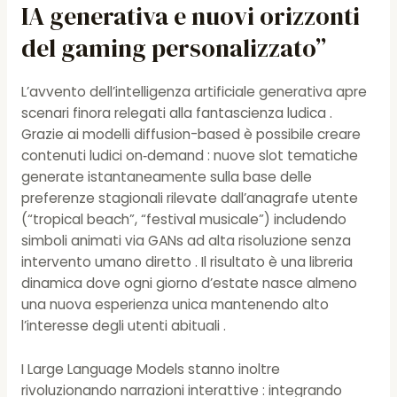
IA generativa e nuovi orizzonti
del gaming personalizzato”
L’avvento dell’intelligenza artificiale generativa apre
scenari finora relegati alla fantascienza ludica .
Grazie ai modelli diffusion-based è possibile creare
contenuti ludici on‑demand : nuove slot tematiche
generate istantaneamente sulla base delle
preferenze stagionali rilevate dall’anagrafe utente
(“tropical beach”, “festival musicale”) includendo
simboli animati via GANs ad alta risoluzione senza
intervento umano diretto . Il risultato è una libreria
dinamica dove ogni giorno d’estate nasce almeno
una nuova esperienza unica mantenendo alto
l’interesse degli utenti abituali .
I Large Language Models stanno inoltre
rivoluzionando narrazioni interattive : integrando