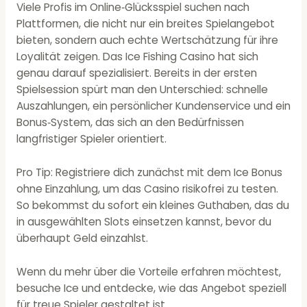
Viele Profis im Online‑Glücksspiel suchen nach
Plattformen, die nicht nur ein breites Spielangebot
bieten, sondern auch echte Wertschätzung für ihre
Loyalität zeigen. Das Ice Fishing Casino hat sich
genau darauf spezialisiert. Bereits in der ersten
Spielsession spürt man den Unterschied: schnelle
Auszahlungen, ein persönlicher Kundenservice und ein
Bonus‑System, das sich an den Bedürfnissen
langfristiger Spieler orientiert.
Pro Tip: Registriere dich zunächst mit dem Ice Bonus
ohne Einzahlung, um das Casino risikofrei zu testen.
So bekommst du sofort ein kleines Guthaben, das du
in ausgewählten Slots einsetzen kannst, bevor du
überhaupt Geld einzahlst.
Wenn du mehr über die Vorteile erfahren möchtest,
besuche Ice und entdecke, wie das Angebot speziell
für treue Spieler gestaltet ist.