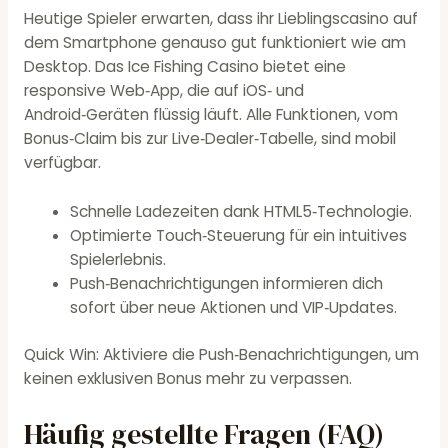
Heutige Spieler erwarten, dass ihr Lieblingscasino auf
dem Smartphone genauso gut funktioniert wie am
Desktop. Das Ice Fishing Casino bietet eine
responsive Web‑App, die auf iOS‑ und
Android‑Geräten flüssig läuft. Alle Funktionen, vom
Bonus‑Claim bis zur Live‑Dealer‑Tabelle, sind mobil
verfügbar.
Schnelle Ladezeiten dank HTML5‑Technologie.
Optimierte Touch‑Steuerung für ein intuitives
Spielerlebnis.
Push‑Benachrichtigungen informieren dich
sofort über neue Aktionen und VIP‑Updates.
Quick Win: Aktiviere die Push‑Benachrichtigungen, um
keinen exklusiven Bonus mehr zu verpassen.
Häufig gestellte Fragen (FAQ)