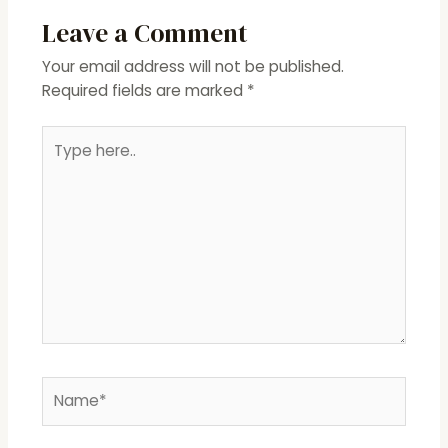
Leave a Comment
Your email address will not be published.
Required fields are marked
*
Type
here..
Name*