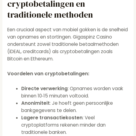
cryptobetalingen en
traditionele methoden
Een cruciaal aspect van mobiel gokken is de snelheid
van opnames en stortingen. Gigaspinz Casino
ondersteunt zowel traditionele betaalmethoden
(iDEAL, creditcards) als cryptobetalingen zoals
Bitcoin en Ethereum.
Voordelen van cryptobetalingen:
Directe verwerking
: Opnames worden vaak
binnen 10‑15 minuten voltooid.
Anonimiteit
: Je hoeft geen persoonlijke
bankgegevens te delen.
Lagere transactiekosten
: Veel
cryptoplatforms rekenen minder dan
traditionele banken.