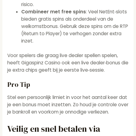
risico.
Combineer met free spins
: Veel NetEnt‑slots
bieden gratis spins als onderdeel van de
welkomstbonus. Gebruik deze spins om de RTP
(Return to Player) te verhogen zonder extra
inzet.
Voor spelers die graag live dealer spellen spelen,
heeft Gigaspinz Casino ook een live dealer‑bonus die
je extra chips geeft bij je eerste live‑sessie.
Pro Tip
Stel een persoonlijk limiet in voor het aantal keer dat
je een bonus moet inzetten. Zo houd je controle over
je bankroll en voorkom je onnodige verliezen.
Veilig en snel betalen via