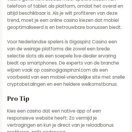
telefoon of tablet als platform, omdat het overal en
altijd beschikbaar is. Als je wilt profiteren van deze
trend, moet je een online casino kiezen dat mobiel
geoptimaliseerd is en betrouwbare bonussen biedt.
Voor Nederlandse spelers is Gigaspinz Casino een
van de weinige platforms die zowel een brede
selectie slots als een soepele live‑dealer ervaring
biedt op smartphones. De experts van de branche
wijzen vaak op
casinogigaspinznl.com
als een
voorbeeld van een mobiel‑vriendelijke site met snelle
cryptobetalingen en een heldere welkomstbonus.
Pro Tip
Kies een casino dat een native app of een
responsieve website heeft. Zo vermijd je
vertragingen en kun je direct van je reloadbonus