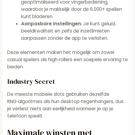
geoptimaliseerd voor vingerbediening,
waardoor je makkelijk door de 6.000+ spellen
kunt bladeren.
Aanpasbare instellingen
: Je kunt geluid,
beeldkwaliteit en zelfs de inzetlimieten
aanpassen zonder de app te verlaten.
Deze elementen maken het mogelijk om zowel
casual spelers als high‑rollers een soepele ervaring te
bieden.
Industry Secret
De meeste mobiele slots gebruiken dezelfde
RNG‑algoritmes als hun desktop‑tegenhangers, dus
je verliest niets aan eerlijkheid wanneer je op je
telefoon speelt.
Maximale winsten met