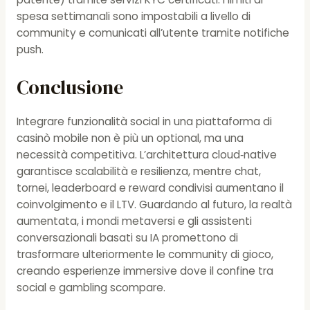
spesa settimanali sono impostabili a livello di
community e comunicati all’utente tramite notifiche
push.
Conclusione
Integrare funzionalità social in una piattaforma di
casinò mobile non è più un optional, ma una
necessità competitiva. L’architettura cloud‑native
garantisce scalabilità e resilienza, mentre chat,
tornei, leaderboard e reward condivisi aumentano il
coinvolgimento e il LTV. Guardando al futuro, la realtà
aumentata, i mondi metaversi e gli assistenti
conversazionali basati su IA promettono di
trasformare ulteriormente le community di gioco,
creando esperienze immersive dove il confine tra
social e gambling scompare.