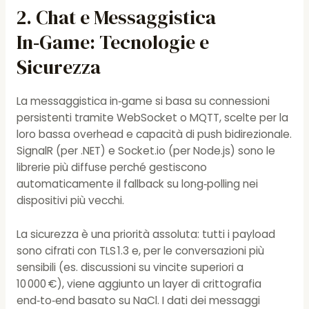
2. Chat e Messaggistica
In‑Game: Tecnologie e
Sicurezza
La messaggistica in‑game si basa su connessioni
persistenti tramite WebSocket o MQTT, scelte per la
loro bassa overhead e capacità di push bidirezionale.
SignalR (per .NET) e Socket.io (per Node.js) sono le
librerie più diffuse perché gestiscono
automaticamente il fallback su long‑polling nei
dispositivi più vecchi.
La sicurezza è una priorità assoluta: tutti i payload
sono cifrati con TLS 1.3 e, per le conversazioni più
sensibili (es. discussioni su vincite superiori a
10 000 €), viene aggiunto un layer di crittografia
end‑to‑end basato su NaCl. I dati dei messaggi