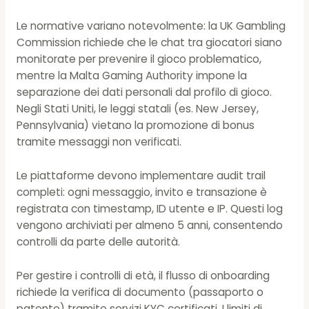
Le normative variano notevolmente: la UK Gambling
Commission richiede che le chat tra giocatori siano
monitorate per prevenire il gioco problematico,
mentre la Malta Gaming Authority impone la
separazione dei dati personali dal profilo di gioco.
Negli Stati Uniti, le leggi statali (es. New Jersey,
Pennsylvania) vietano la promozione di bonus
tramite messaggi non verificati.
Le piattaforme devono implementare audit trail
completi: ogni messaggio, invito e transazione è
registrata con timestamp, ID utente e IP. Questi log
vengono archiviati per almeno 5 anni, consentendo
controlli da parte delle autorità.
Per gestire i controlli di età, il flusso di onboarding
richiede la verifica di documento (passaporto o
patente) tramite servizi KYC certificati. I limiti di