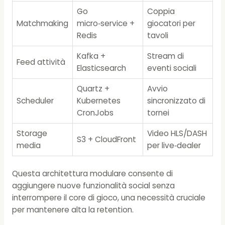
Go
Coppia
Matchmaking
micro‑service +
giocatori per
Redis
tavoli
Kafka +
Stream di
Feed attività
Elasticsearch
eventi sociali
Quartz +
Avvio
Scheduler
Kubernetes
sincronizzato di
CronJobs
tornei
Storage
Video HLS/DASH
S3 + CloudFront
media
per live‑dealer
Questa architettura modulare consente di
aggiungere nuove funzionalità social senza
interrompere il core di gioco, una necessità cruciale
per mantenere alta la retention.