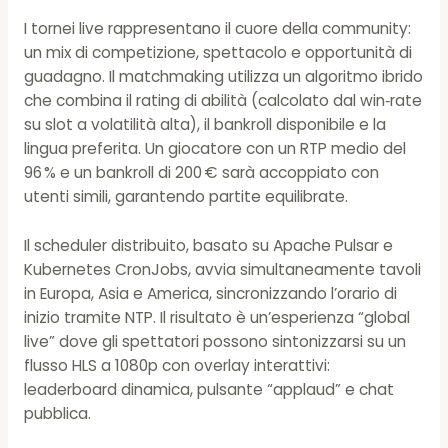
I tornei live rappresentano il cuore della community:
un mix di competizione, spettacolo e opportunità di
guadagno. Il matchmaking utilizza un algoritmo ibrido
che combina il rating di abilità (calcolato dal win‑rate
su slot a volatilità alta), il bankroll disponibile e la
lingua preferita. Un giocatore con un RTP medio del
96 % e un bankroll di 200 € sarà accoppiato con
utenti simili, garantendo partite equilibrate.
Il scheduler distribuito, basato su Apache Pulsar e
Kubernetes CronJobs, avvia simultaneamente tavoli
in Europa, Asia e America, sincronizzando l’orario di
inizio tramite NTP. Il risultato è un’esperienza “global
live” dove gli spettatori possono sintonizzarsi su un
flusso HLS a 1080p con overlay interattivi:
leaderboard dinamica, pulsante “applaud” e chat
pubblica.