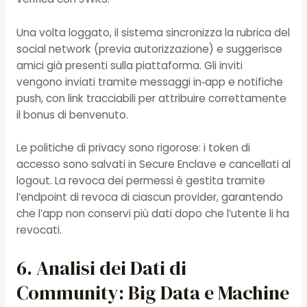
Una volta loggato, il sistema sincronizza la rubrica del
social network (previa autorizzazione) e suggerisce
amici già presenti sulla piattaforma. Gli inviti
vengono inviati tramite messaggi in‑app e notifiche
push, con link tracciabili per attribuire correttamente
il bonus di benvenuto.
Le politiche di privacy sono rigorose: i token di
accesso sono salvati in Secure Enclave e cancellati al
logout. La revoca dei permessi è gestita tramite
l’endpoint di revoca di ciascun provider, garantendo
che l’app non conservi più dati dopo che l’utente li ha
revocati.
6. Analisi dei Dati di
Community: Big Data e Machine