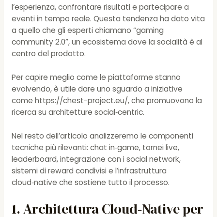
l’esperienza, confrontare risultati e partecipare a
eventi in tempo reale. Questa tendenza ha dato vita
a quello che gli esperti chiamano “gaming
community 2.0”, un ecosistema dove la socialità è al
centro del prodotto.
Per capire meglio come le piattaforme stanno
evolvendo, è utile dare uno sguardo a iniziative
come
https://chest-project.eu/
, che promuovono la
ricerca su architetture social‑centric.
Nel resto dell’articolo analizzeremo le componenti
tecniche più rilevanti: chat in‑game, tornei live,
leaderboard, integrazione con i social network,
sistemi di reward condivisi e l’infrastruttura
cloud‑native che sostiene tutto il processo.
1. Architettura Cloud‑Native per