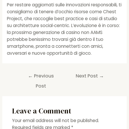
Per restare aggiornati sulle innovazioni responsabili, ti
consigliamo di tenere d’occhio risorse come Chest
Project, che raccoglie best practice e casi di studio
su architetture social‑centric. L’evoluzione è in corso:
la prossima generazione di casino non AAMS
potrebbe benissimo trovarsi già dentro il tuo
smartphone, pronta a connetterti con amici,
avversari e nuove opportunità di gioco.
Post
←
Previous
Next Post
→
navigation
Post
Leave a Comment
Your email address will not be published.
Required fields are marked
*