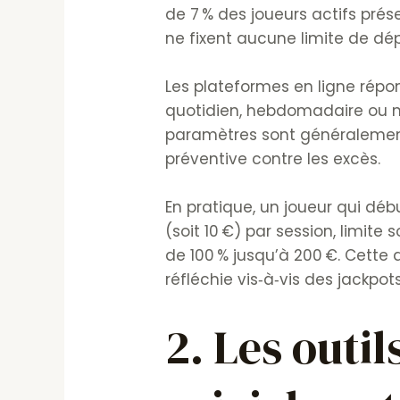
de 7 % des joueurs actifs prés
ne fixent aucune limite de dép
Les plateformes en ligne répo
quotidien, hebdomadaire ou me
paramètres sont généralement 
préventive contre les excès.
En pratique, un joueur qui dé
(soit 10 €) par session, limite
de 100 % jusqu’à 200 €. Cette
réfléchie vis‑à‑vis des jackpots
2. Les outi