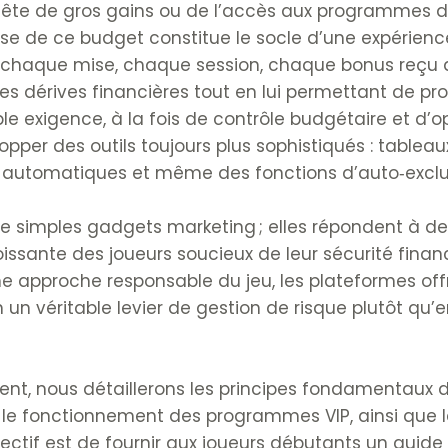
ête de gros gains ou de l’accès aux programmes de f
use de ce budget constitue le socle d’une expérienc
t, chaque mise, chaque session, chaque bonus reçu d
des dérives financières tout en lui permettant de pr
le exigence, à la fois de contrôle budgétaire et d’op
pper des outils toujours plus sophistiqués : tableau
es automatiques et même des fonctions d’auto‑exclu
de simples gadgets marketing ; elles répondent à d
issante des joueurs soucieux de leur sécurité finan
approche responsable du jeu, les plateformes offren
n un véritable levier de gestion de risque plutôt q
nt, nous détaillerons les principes fondamentaux de
, le fonctionnement des programmes VIP, ainsi que l
jectif est de fournir aux joueurs débutants un guide