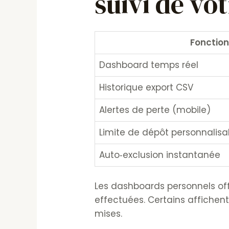
suivi de vo
Fonction
Dashboard temps réel
Historique export CSV
Alertes de perte (mobile)
Limite de dépôt personnalisa
Auto‑exclusion instantanée
Les dashboards personnels of
effectuées. Certains affichent
mises.