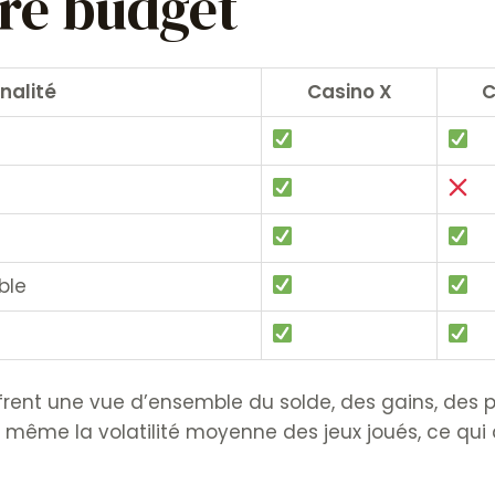
tre budget
nalité
Casino X
C
ble
frent une vue d’ensemble du solde, des gains, des 
 même la volatilité moyenne des jeux joués, ce qui a