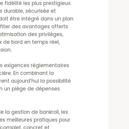
idélité les plus prestigieux.
e durable, sécurisée et
oit être intégré dans un plan
ofiter des avantages offerts
timisation des privilèges,
x de bord en temps réel,
sion.
es exigences réglementaires
cière. En combinant la
t aujourd’hui la possibilité
u’en un piège de dépenses
 la gestion de bankroll, les
es meilleures pratiques pour
 complet, concret et