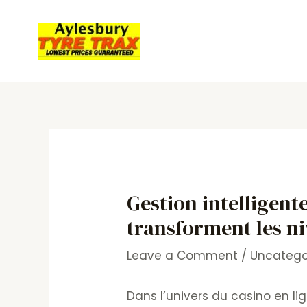
Skip
to
content
Gestion intelligent
transforment les ni
Leave a Comment
/
Uncatego
Dans l’univers du casino en li