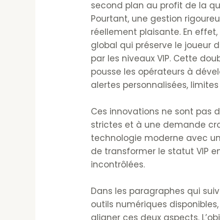
second plan au profit de la qu
Pourtant, une gestion rigoure
réellement plaisante. En effe
global qui préserve le joueur 
par les niveaux VIP. Cette doub
pousse les opérateurs à dévelo
alertes personnalisées, limit
Ces innovations ne sont pas 
strictes et à une demande cro
technologie moderne avec une 
de transformer le statut VIP e
incontrôlées.
Dans les paragraphes qui suive
outils numériques disponibles
aligner ces deux aspects. L’ob