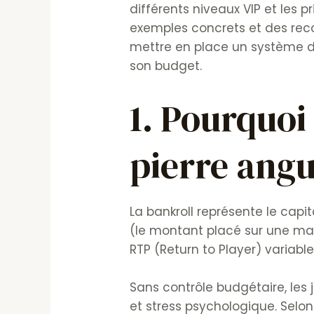
différents niveaux VIP et les 
exemples concrets et des recom
mettre en place un système de
son budget.
1. Pourquoi 
pierre angu
La bankroll représente le capit
(le montant placé sur une main
RTP (Return to Player) variable
Sans contrôle budgétaire, les
et stress psychologique. Selo