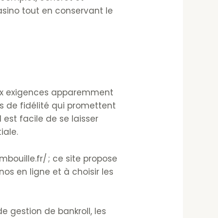
asino tout en conservant le
deux exigences apparemment
s de fidélité qui promettent
est facile de se laisser
iale.
mbouille.fr/
; ce site propose
 en ligne et à choisir les
de gestion de bankroll, les