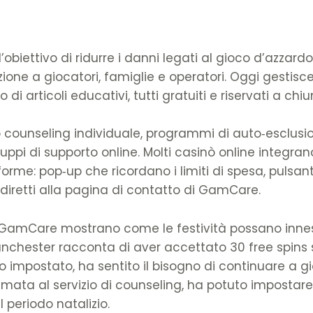
biettivo di ridurre i danni legati al gioco d’azzardo
one a giocatori, famiglie e operatori. Oggi gestisce 
 di articoli educativi, tutti gratuiti e riservati a ch
o counseling individuale, programmi di auto‑esclusi
ruppi di supporto online. Molti casinò online integra
orme: pop‑up che ricordano i limiti di spesa, pulsanti
diretti alla pagina di contatto di GamCare.
a GamCare mostrano come le festività possano inn
anchester racconta di aver accettato 30 free spins
po impostato, ha sentito il bisogno di continuare a g
mata al servizio di counseling, ha potuto impostare
l periodo natalizio.