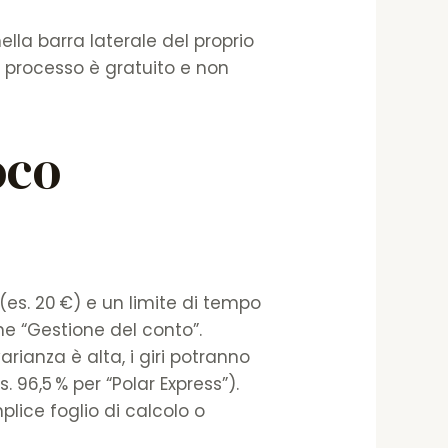
lla barra laterale del proprio
l processo è gratuito e non
oco
(es. 20 €) e un limite di tempo
ne “Gestione del conto”.
arianza è alta, i giri potranno
. 96,5 % per “Polar Express”).
mplice foglio di calcolo o