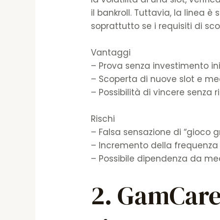
il bankroll. Tuttavia, la linea è
soprattutto se i requisiti di 
Vantaggi
– Prova senza investimento ini
– Scoperta di nuove slot e m
– Possibilità di vincere senza r
Rischi
– Falsa sensazione di “gioco gr
– Incremento della frequenza d
– Possibile dipendenza da me
2. GamCare: