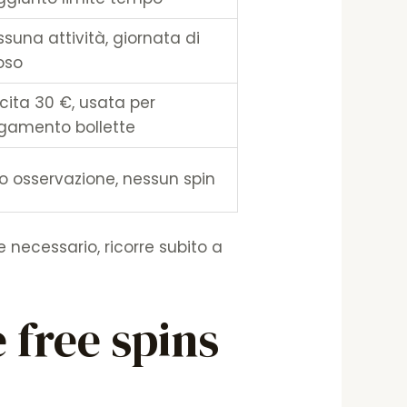
suna attività, giornata di
oso
cita 30 €, usata per
gamento bollette
o osservazione, nessun spin
e necessario, ricorre subito a
 free spins