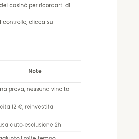
el casinò per ricordarti di
 controllo, clicca su
Note
ima prova, nessuna vincita
cita 12 €, reinvestita
usa auto‑esclusione 2h
ggiunto limite tempo