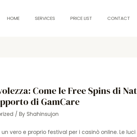
HOME
SERVICES
PRICE LIST
CONTACT
olezza: Come le Free Spins di Na
Supporto di GamCare
rized
/ By
Shahinsujon
 un vero e proprio festival per i casinò online. Le luci