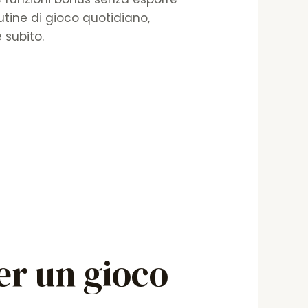
routine di gioco quotidiano,
 subito.
er un gioco