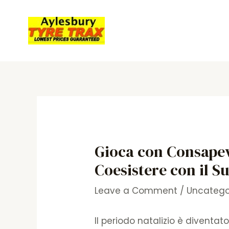
Skip
to
content
Gioca con Consapev
Coesistere con il 
Leave a Comment
/
Uncatego
Il periodo natalizio è diventato