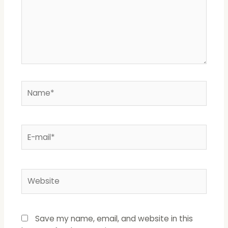
Name*
E-
mail*
Website
Save my name, email, and website in this