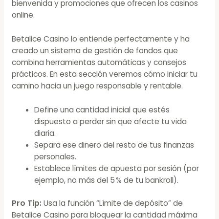
bienvenida y promociones que ofrecen los casinos
online.
Betalice Casino lo entiende perfectamente y ha
creado un sistema de gestión de fondos que
combina herramientas automáticas y consejos
prácticos. En esta sección veremos cómo iniciar tu
camino hacia un juego responsable y rentable.
Define una cantidad inicial que estés
dispuesto a perder sin que afecte tu vida
diaria.
Separa ese dinero del resto de tus finanzas
personales.
Establece límites de apuesta por sesión (por
ejemplo, no más del 5 % de tu bankroll).
Pro Tip:
Usa la función “Límite de depósito” de
Betalice Casino para bloquear la cantidad máxima