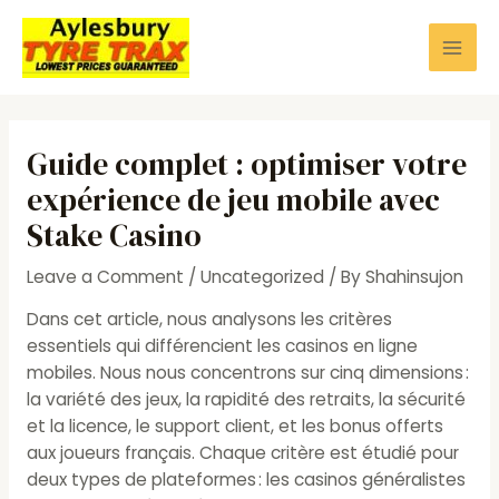
Skip
to
Mai
content
Men
Guide complet : optimiser votre
expérience de jeu mobile avec
Stake Casino
Leave a Comment
/
Uncategorized
/ By
Shahinsujon
Dans cet article, nous analysons les critères
essentiels qui différencient les casinos en ligne
mobiles. Nous nous concentrons sur cinq dimensions :
la variété des jeux, la rapidité des retraits, la sécurité
et la licence, le support client, et les bonus offerts
aux joueurs français. Chaque critère est étudié pour
deux types de plateformes : les casinos généralistes