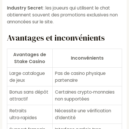
Industry Secret
: les joueurs qui utilisent le chat
obtiennent souvent des promotions exclusives non
annoncées sur le site.
Avantages et inconvénients
Avantages de
Inconvénients
Stake Casino
Large catalogue
Pas de casino physique
de jeux
partenaire
Bonus sans dépôt
Certaines crypto‑monnaies
attractif
non supportées
Retraits
Nécessite une vérification
ultra‑rapides
d’identité