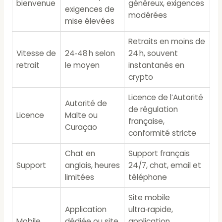
bienvenue
généreux, exigences
exigences de
modérées
mise élevées
Retraits en moins de
Vitesse de
24‑48 h selon
24 h, souvent
retrait
le moyen
instantanés en
crypto
Licence de l’Autorité
Autorité de
de régulation
Licence
Malte ou
française,
Curaçao
conformité stricte
Chat en
Support français
Support
anglais, heures
24/7, chat, email et
limitées
téléphone
Site mobile
Application
ultra‑rapide,
Mobile
dédiée ou site
application