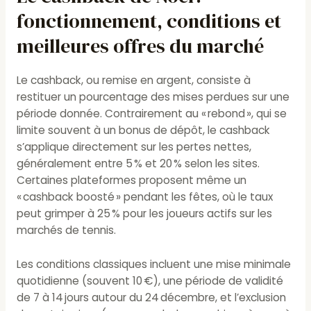
fonctionnement, conditions et
meilleures offres du marché
Le cashback, ou remise en argent, consiste à
restituer un pourcentage des mises perdues sur une
période donnée. Contrairement au « rebond », qui se
limite souvent à un bonus de dépôt, le cashback
s’applique directement sur les pertes nettes,
généralement entre 5 % et 20 % selon les sites.
Certaines plateformes proposent même un
« cashback boosté » pendant les fêtes, où le taux
peut grimper à 25 % pour les joueurs actifs sur les
marchés de tennis.
Les conditions classiques incluent une mise minimale
quotidienne (souvent 10 €), une période de validité
de 7 à 14 jours autour du 24 décembre, et l’exclusion