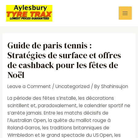
Skip
to
Mai
content
Men
Guide de paris tennis :
Stratégies de surface et offres
de cashback pour les fêtes de
Noël
Leave a Comment
/
Uncategorized
/ By
Shahinsujon
La période des fêtes s’installe, les décorations
scintillent et, paradoxalement, le calendrier sportif ne
s’arrête jamais. Entre les matchs décisifs de
l’Australian Open, la quête du maillot rouge à
Roland‑Garros, les traditions britanniques de
Wimbledon et le grand spectacle du US Open, les