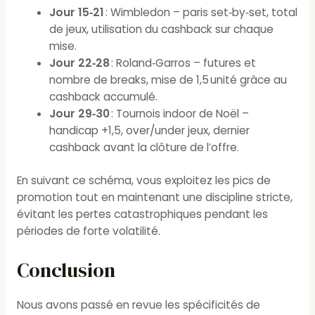
Jour 15‑21
: Wimbledon – paris set‑by‑set, total
de jeux, utilisation du cashback sur chaque
mise.
Jour 22‑28
: Roland‑Garros – futures et
nombre de breaks, mise de 1,5 unité grâce au
cashback accumulé.
Jour 29‑30
: Tournois indoor de Noël –
handicap +1,5, over/under jeux, dernier
cashback avant la clôture de l’offre.
En suivant ce schéma, vous exploitez les pics de
promotion tout en maintenant une discipline stricte,
évitant les pertes catastrophiques pendant les
périodes de forte volatilité.
Conclusion
Nous avons passé en revue les spécificités de