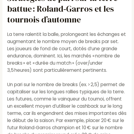
battue : Roland‑Garros et les
tournois d’automne
La terre ralentit la balle, prolongeant les échanges et
augmentant le nombre moyen de breaks par set.
Les joueurs de fond de court, dotés d’une grande
endurance, dominent. Ici, les marchés « nombre de
breaks » et « durée du match » (over/under
3,5 heures) sont particulièrement pertinents.
Un pari sur le nombre de breaks (ex. > 2,5) permet de
capitaliser sur les longues rallies typiques de la terre.
Les futures, comme le vainqueur du tournoi, offrent
un excellent moyen d’utiliser le cashback sur le long
terme, car ils engendrent des mises importantes dès
le début de la saison. Par exemple, placer 20 € sur le
futur Roland‑Garros champion et 10 € sur le nombre