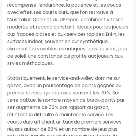
récompense l’endurance, la patience et les coups
avec effet. Les courts durs, que l’on retrouve à
l’Australian Open et au US Open, combinent vitesse
modérée et rebond constant, idéaux pour les joueurs
aux frappes plates et aux services rapides. Enfin, les
surfaces indoor, souvent en dur synthétique,
éliminent les variables climatiques : pas de vent, pas
de soleil, une constance qui profite aux joueurs aux
styles méthodiques.
Statistiquement, le service‑and‑volley domine sur
gazon, avec un pourcentage de points gagnés au
premier service qui dépasse souvent les 70 %. Sur
terre battue, le nombre moyen de break‑points par
set augmente de 30 % par rapport au gazon,
reflétant la difficulté à maintenir le service. Les
courts durs affichent un taux de premiers services
réussis autour de 65 % et un nombre de jeux plus