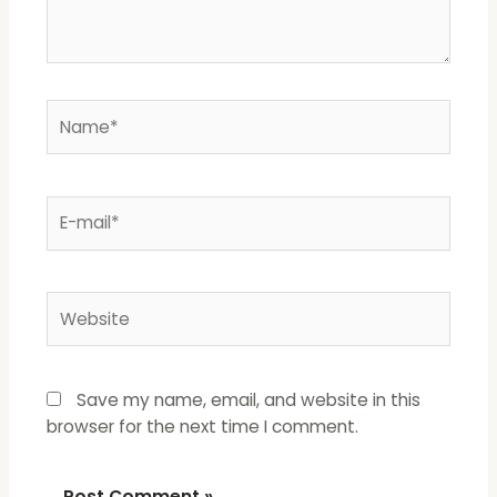
Name*
E-
mail*
Website
Save my name, email, and website in this
browser for the next time I comment.