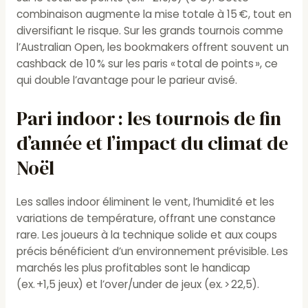
combinaison augmente la mise totale à 15 €, tout en
diversifiant le risque. Sur les grands tournois comme
l’Australian Open, les bookmakers offrent souvent un
cashback de 10 % sur les paris « total de points », ce
qui double l’avantage pour le parieur avisé.
Pari indoor : les tournois de fin
d’année et l’impact du climat de
Noël
Les salles indoor éliminent le vent, l’humidité et les
variations de température, offrant une constance
rare. Les joueurs à la technique solide et aux coups
précis bénéficient d’un environnement prévisible. Les
marchés les plus profitables sont le handicap
(ex. +1,5 jeux) et l’over/under de jeux (ex. > 22,5).