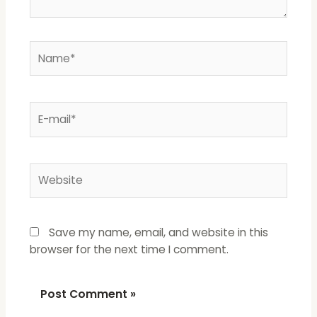
Name*
E-
mail*
Website
Save my name, email, and website in this
browser for the next time I comment.