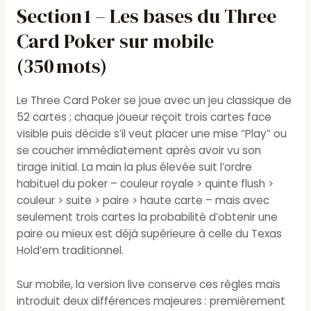
Section 1 – Les bases du Three
Card Poker sur mobile
(350 mots)
Le Three Card Poker se joue avec un jeu classique de
52 cartes ; chaque joueur reçoit trois cartes face
visible puis décide s’il veut placer une mise “Play” ou
se coucher immédiatement après avoir vu son
tirage initial. La main la plus élevée suit l’ordre
habituel du poker – couleur royale > quinte flush >
couleur > suite > paire > haute carte – mais avec
seulement trois cartes la probabilité d’obtenir une
paire ou mieux est déjà supérieure à celle du Texas
Hold’em traditionnel.
Sur mobile, la version live conserve ces règles mais
introduit deux différences majeures : premièrement