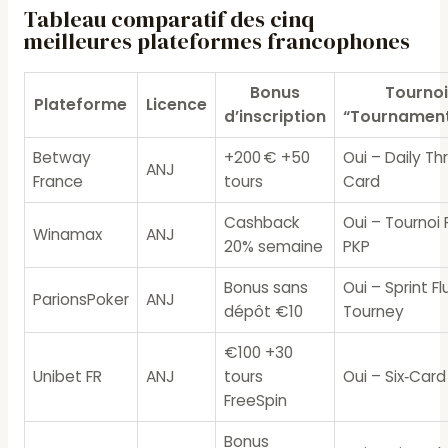
Tableau comparatif des cinq
meilleures plateformes francophones
Bonus
Tourno
Plateforme
Licence
d’inscription
“Tournament
Betway
+200 € +50
Oui – Daily Th
ANJ
France
tours
Card
Cashback
Oui – Tournoi 
Winamax
ANJ
20% semaine
PKP
Bonus sans
Oui – Sprint Fl
ParionsPoker
ANJ
dépôt €10
Tourney
€100 +30
Unibet FR
ANJ
tours
Oui – Six‑Card
FreeSpin
Bonus