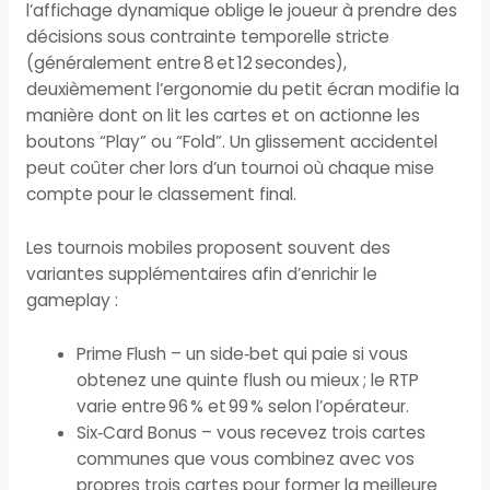
l’affichage dynamique oblige le joueur à prendre des
décisions sous contrainte temporelle stricte
(généralement entre 8 et 12 secondes),
deuxièmement l’ergonomie du petit écran modifie la
manière dont on lit les cartes et on actionne les
boutons “Play” ou “Fold”. Un glissement accidentel
peut coûter cher lors d’un tournoi où chaque mise
compte pour le classement final.
Les tournois mobiles proposent souvent des
variantes supplémentaires afin d’enrichir le
gameplay :
Prime Flush – un side‑bet qui paie si vous
obtenez une quinte flush ou mieux ; le RTP
varie entre 96 % et 99 % selon l’opérateur.
Six‑Card Bonus – vous recevez trois cartes
communes que vous combinez avec vos
propres trois cartes pour former la meilleure