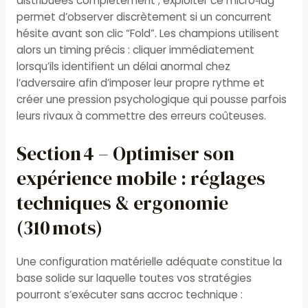
distribuées complètement ; exploiter ce micro‑lag
permet d’observer discrètement si un concurrent
hésite avant son clic “Fold”. Les champions utilisent
alors un timing précis : cliquer immédiatement
lorsqu’ils identifient un délai anormal chez
l’adversaire afin d’imposer leur propre rythme et
créer une pression psychologique qui pousse parfois
leurs rivaux à commettre des erreurs coûteuses.
Section 4 – Optimiser son
expérience mobile : réglages
techniques & ergonomie
(310 mots)
Une configuration matérielle adéquate constitue la
base solide sur laquelle toutes vos stratégies
pourront s’exécuter sans accroc technique :