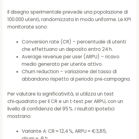
Il disegno sperimentale prevede una popolazione di
100.000 utenti, randomizzata in modo uniforme. Le KPI
monitorate sono:
Conversion rate (CR) – percentuale di utenti
che effettuano un deposito entro 24 h.
Average revenue per user (ARPU) – ricavo
medio generato per utente attivo.
Churn reduction – variazione del tasso di
abbandono rispetto al periodo pre‑campagna.
Per valutare la significatività, si utilizza un test
chi‑quadrato per il CR e un t‑test per ARPU, con un
livello di confidenza del 95 %. I risultati ipotetici
mostrano:
Variante A: CR = 12,4 %, ARPU = €3,85,
churn = ‑8 %.