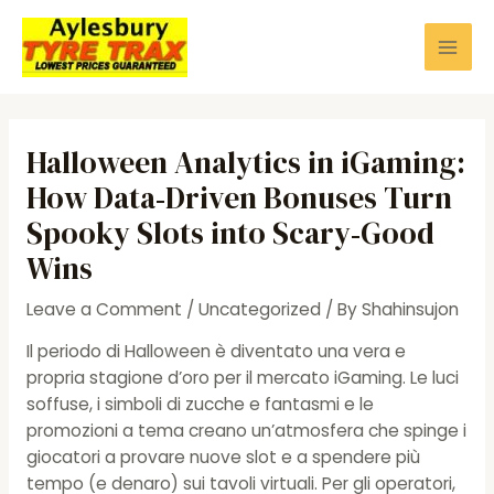
Skip
to
Mai
content
Men
Halloween Analytics in iGaming:
How Data‑Driven Bonuses Turn
Spooky Slots into Scary‑Good
Wins
Leave a Comment
/
Uncategorized
/ By
Shahinsujon
Il periodo di Halloween è diventato una vera e
propria stagione d’oro per il mercato iGaming. Le luci
soffuse, i simboli di zucche e fantasmi e le
promozioni a tema creano un’atmosfera che spinge i
giocatori a provare nuove slot e a spendere più
tempo (e denaro) sui tavoli virtuali. Per gli operatori,