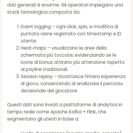
dati generati è enorme. Gli operatori impiegano una
stack tecnologica composta da:
Event logging – ogni click, spin, e modifica di
puntata viene registrato con timestamp e ID
utente.
Heat‑maps – visualizzano le aree della
schermata più toccate, evidenziando se le
icone di bonus attirano più attenzione rispetto
ai payline tradizionali.
Session replay – ricostruisce l’intera esperienza
di gioco, consentendo di analizzare il percorso
decisionale del giocatore.
Questi dati sono inviati a piattaforme di analytics in
tempo reale come Apache Kafka + Flink, che
segmentano gli utenti in base a: