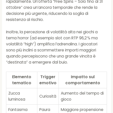
rapidamente. Un’offerta “Free Spins – Solo fino al 31
ottobre” crea un’ancora temporale che rende la
decisione più urgente, riducendo la soglia di
resistenza al rischio.
Inoltre, la percezione di volatilità alta nei giochi a
tema horror (ad esempio slot con RTP 96,2 % ma
volatilità “high”) amplifica l’adrenalina. I giocatori
sono più inclini a scommettere importi maggiori
quando percepiscono che una grande vincita è
“destinata” a emergere dal buio.
Elemento
Trigger
Impatto sul
tematico
emotivo
comportamento
Zucca
Aumento del tempo di
Curiosità
luminosa
gioco
Fantasma
Paura
Maggiore propensione