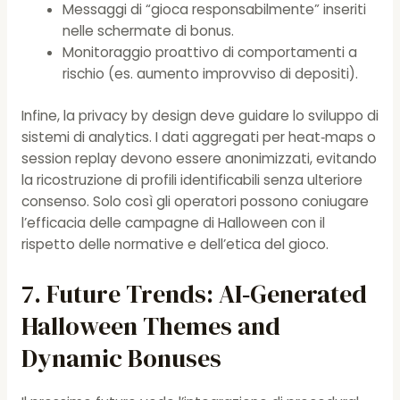
Messaggi di “gioca responsabilmente” inseriti
nelle schermate di bonus.
Monitoraggio proattivo di comportamenti a
rischio (es. aumento improvviso di depositi).
Infine, la privacy by design deve guidare lo sviluppo di
sistemi di analytics. I dati aggregati per heat‑maps o
session replay devono essere anonimizzati, evitando
la ricostruzione di profili identificabili senza ulteriore
consenso. Solo così gli operatori possono coniugare
l’efficacia delle campagne di Halloween con il
rispetto delle normative e dell’etica del gioco.
7. Future Trends: AI‑Generated
Halloween Themes and
Dynamic Bonuses