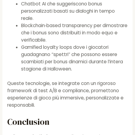
Chatbot AI che suggeriscono bonus
personalizzati basati su dialoghi in tempo
reale.
Blockchain‑based transparency per dimostrare
che i bonus sono distribuiti in modo equo e
verificabile.
Gamified loyalty loops dove i giocatori
guadagnano “spettri” che possono essere
scambiati per bonus dinamici durante l’intera
stagione di Halloween.
Queste tecnologie, se integrate con un rigoroso
framework di test A/B e compliance, promettono
esperienze di gioco più immersive, personalizzate e
responsabili.
Conclusion