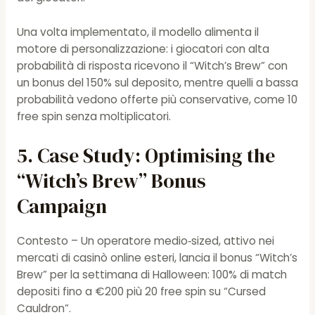
Una volta implementato, il modello alimenta il
motore di personalizzazione: i giocatori con alta
probabilità di risposta ricevono il “Witch’s Brew” con
un bonus del 150% sul deposito, mentre quelli a bassa
probabilità vedono offerte più conservative, come 10
free spin senza moltiplicatori.
5. Case Study: Optimising the
“Witch’s Brew” Bonus
Campaign
Contesto – Un operatore medio‑sized, attivo nei
mercati di casinò online esteri, lancia il bonus “Witch’s
Brew” per la settimana di Halloween: 100% di match
depositi fino a €200 più 20 free spin su “Cursed
Cauldron”.