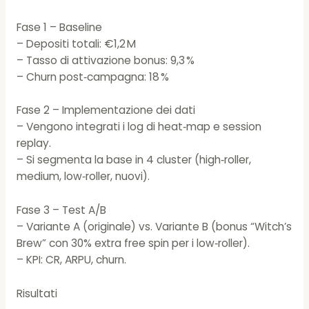
Fase 1 – Baseline
– Depositi totali: €1,2 M
– Tasso di attivazione bonus: 9,3 %
– Churn post‑campagna: 18 %
Fase 2 – Implementazione dei dati
– Vengono integrati i log di heat‑map e session
replay.
– Si segmenta la base in 4 cluster (high‑roller,
medium, low‑roller, nuovi).
Fase 3 – Test A/B
– Variante A (originale) vs. Variante B (bonus “Witch’s
Brew” con 30% extra free spin per i low‑roller).
– KPI: CR, ARPU, churn.
Risultati