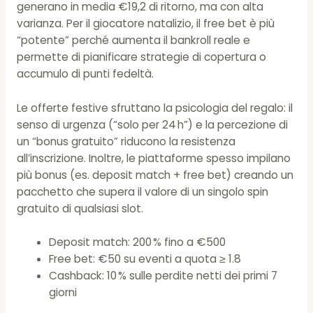
generano in media €19,2 di ritorno, ma con alta
varianza. Per il giocatore natalizio, il free bet è più
“potente” perché aumenta il bankroll reale e
permette di pianificare strategie di copertura o
accumulo di punti fedeltà.
Le offerte festive sfruttano la psicologia del regalo: il
senso di urgenza (“solo per 24 h”) e la percezione di
un “bonus gratuito” riducono la resistenza
all’inscrizione. Inoltre, le piattaforme spesso impilano
più bonus (es. deposit match + free bet) creando un
pacchetto che supera il valore di un singolo spin
gratuito di qualsiasi slot.
Deposit match: 200 % fino a €500
Free bet: €50 su eventi a quota ≥ 1.8
Cashback: 10 % sulle perdite netti dei primi 7
giorni