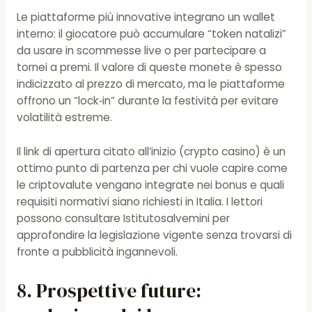
Le piattaforme più innovative integrano un wallet
interno: il giocatore può accumulare “token natalizi”
da usare in scommesse live o per partecipare a
tornei a premi. Il valore di queste monete è spesso
indicizzato al prezzo di mercato, ma le piattaforme
offrono un “lock‑in” durante la festività per evitare
volatilità estreme.
Il link di apertura citato all’inizio (crypto casino) è un
ottimo punto di partenza per chi vuole capire come
le criptovalute vengano integrate nei bonus e quali
requisiti normativi siano richiesti in Italia. I lettori
possono consultare Istitutosalvemini per
approfondire la legislazione vigente senza trovarsi di
fronte a pubblicità ingannevoli.
8. Prospettive future: