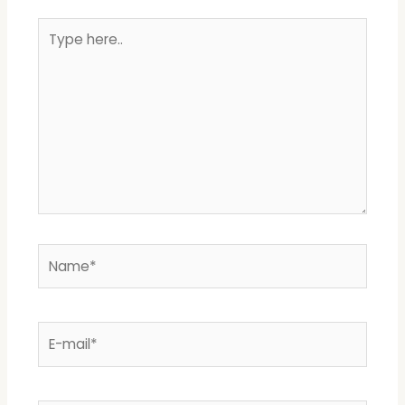
Type
here..
Name*
E-
mail*