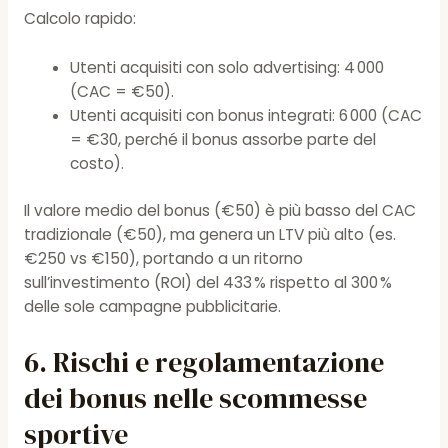
Calcolo rapido:
Utenti acquisiti con solo advertising: 4 000
(CAC = €50).
Utenti acquisiti con bonus integrati: 6 000 (CAC
= €30, perché il bonus assorbe parte del
costo).
Il valore medio del bonus (€50) è più basso del CAC
tradizionale (€50), ma genera un LTV più alto (es.
€250 vs €150), portando a un ritorno
sull’investimento (ROI) del 433 % rispetto al 300 %
delle sole campagne pubblicitarie.
6. Rischi e regolamentazione
dei bonus nelle scommesse
sportive