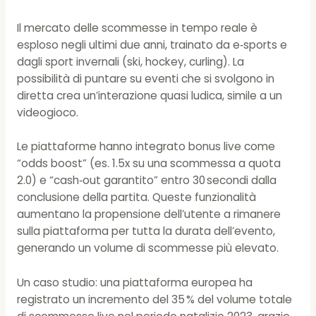
Il mercato delle scommesse in tempo reale è
esploso negli ultimi due anni, trainato da e‑sports e
dagli sport invernali (ski, hockey, curling). La
possibilità di puntare su eventi che si svolgono in
diretta crea un’interazione quasi ludica, simile a un
videogioco.
Le piattaforme hanno integrato bonus live come
“odds boost” (es. 1.5x su una scommessa a quota
2.0) e “cash‑out garantito” entro 30 secondi dalla
conclusione della partita. Queste funzionalità
aumentano la propensione dell’utente a rimanere
sulla piattaforma per tutta la durata dell’evento,
generando un volume di scommesse più elevato.
Un caso studio: una piattaforma europea ha
registrato un incremento del 35 % del volume totale