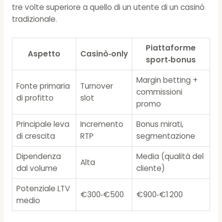
tre volte superiore a quello di un utente di un casinò
tradizionale.
Piattaforme
Aspetto
Casinò‑only
sport‑bonus
Margin betting +
Fonte primaria
Turnover
commissioni
di profitto
slot
promo
Principale leva
Incremento
Bonus mirati,
di crescita
RTP
segmentazione
Dipendenza
Media (qualità del
Alta
dal volume
cliente)
Potenziale LTV
€300‑€500
€900‑€1 200
medio