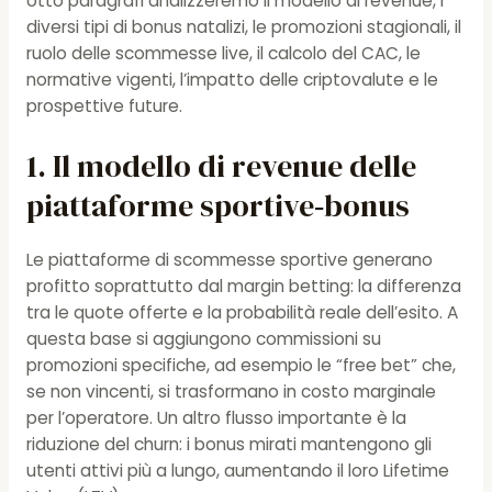
otto paragrafi analizzeremo il modello di revenue, i
diversi tipi di bonus natalizi, le promozioni stagionali, il
ruolo delle scommesse live, il calcolo del CAC, le
normative vigenti, l’impatto delle criptovalute e le
prospettive future.
1. Il modello di revenue delle
piattaforme sportive‑bonus
Le piattaforme di scommesse sportive generano
profitto soprattutto dal margin betting: la differenza
tra le quote offerte e la probabilità reale dell’esito. A
questa base si aggiungono commissioni su
promozioni specifiche, ad esempio le “free bet” che,
se non vincenti, si trasformano in costo marginale
per l’operatore. Un altro flusso importante è la
riduzione del churn: i bonus mirati mantengono gli
utenti attivi più a lungo, aumentando il loro Lifetime