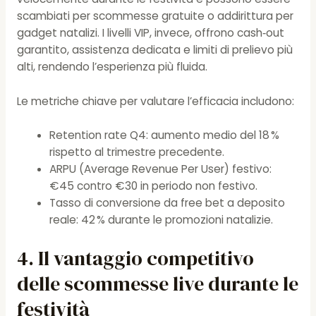
scambiati per scommesse gratuite o addirittura per
gadget natalizi. I livelli VIP, invece, offrono cash‑out
garantito, assistenza dedicata e limiti di prelievo più
alti, rendendo l’esperienza più fluida.
Le metriche chiave per valutare l’efficacia includono:
Retention rate Q4: aumento medio del 18 %
rispetto al trimestre precedente.
ARPU (Average Revenue Per User) festivo:
€45 contro €30 in periodo non festivo.
Tasso di conversione da free bet a deposito
reale: 42 % durante le promozioni natalizie.
4. Il vantaggio competitivo
delle scommesse live durante le
festività