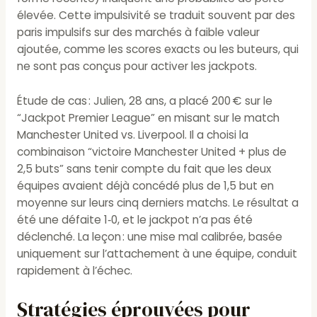
élevée. Cette impulsivité se traduit souvent par des
paris impulsifs sur des marchés à faible valeur
ajoutée, comme les scores exacts ou les buteurs, qui
ne sont pas conçus pour activer les jackpots.
Étude de cas : Julien, 28 ans, a placé 200 € sur le
“Jackpot Premier League” en misant sur le match
Manchester United vs. Liverpool. Il a choisi la
combinaison “victoire Manchester United + plus de
2,5 buts” sans tenir compte du fait que les deux
équipes avaient déjà concédé plus de 1,5 but en
moyenne sur leurs cinq derniers matchs. Le résultat a
été une défaite 1‑0, et le jackpot n’a pas été
déclenché. La leçon : une mise mal calibrée, basée
uniquement sur l’attachement à une équipe, conduit
rapidement à l’échec.
Stratégies éprouvées pour