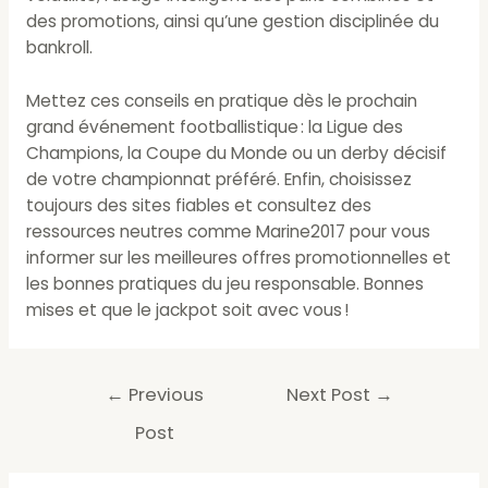
des promotions, ainsi qu’une gestion disciplinée du
bankroll.
Mettez ces conseils en pratique dès le prochain
grand événement footballistique : la Ligue des
Champions, la Coupe du Monde ou un derby décisif
de votre championnat préféré. Enfin, choisissez
toujours des sites fiables et consultez des
ressources neutres comme Marine2017 pour vous
informer sur les meilleures offres promotionnelles et
les bonnes pratiques du jeu responsable. Bonnes
mises et que le jackpot soit avec vous !
Post
←
Previous
Next Post
→
navigation
Post