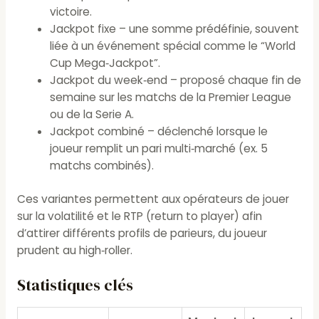
victoire.
Jackpot fixe – une somme prédéfinie, souvent
liée à un événement spécial comme le “World
Cup Mega‑Jackpot”.
Jackpot du week‑end – proposé chaque fin de
semaine sur les matchs de la Premier League
ou de la Serie A.
Jackpot combiné – déclenché lorsque le
joueur remplit un pari multi‑marché (ex. 5
matchs combinés).
Ces variantes permettent aux opérateurs de jouer
sur la volatilité et le RTP (return to player) afin
d’attirer différents profils de parieurs, du joueur
prudent au high‑roller.
Statistiques clés