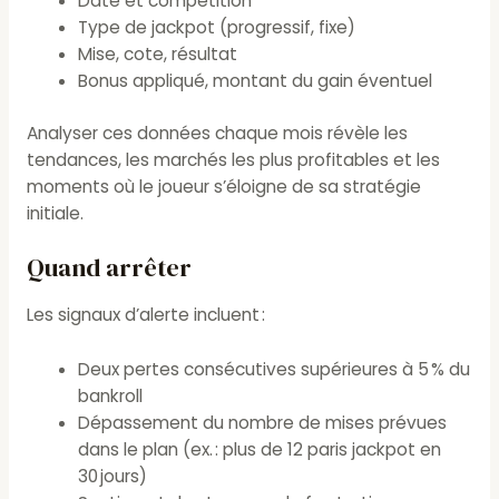
Date et compétition
Type de jackpot (progressif, fixe)
Mise, cote, résultat
Bonus appliqué, montant du gain éventuel
Analyser ces données chaque mois révèle les
tendances, les marchés les plus profitables et les
moments où le joueur s’éloigne de sa stratégie
initiale.
Quand arrêter
Les signaux d’alerte incluent :
Deux pertes consécutives supérieures à 5 % du
bankroll
Dépassement du nombre de mises prévues
dans le plan (ex. : plus de 12 paris jackpot en
30 jours)