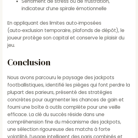
Sentiment de stress ou de frustration,
indicateur d’une spirale émotionnelle
En appliquant des limites auto‑imposées
(auto‑exclusion temporaire, plafonds de dépôt), le
joueur protège son capital et conserve le plaisir du
jeu.
Conclusion
Nous avons parcouru le paysage des jackpots
footballistiques, identifié les pièges qui font perdre la
plupart des parieurs, présenté des stratégies
concrètes pour augmenter les chances de gain et
fourni une boîte à outils complète pour une veille
efficace. La clé du succès réside dans une
compréhension fine du mécanisme des jackpots,
une sélection rigoureuse des matchs à forte
volatilité, l’usage intelligent des paris combinés et