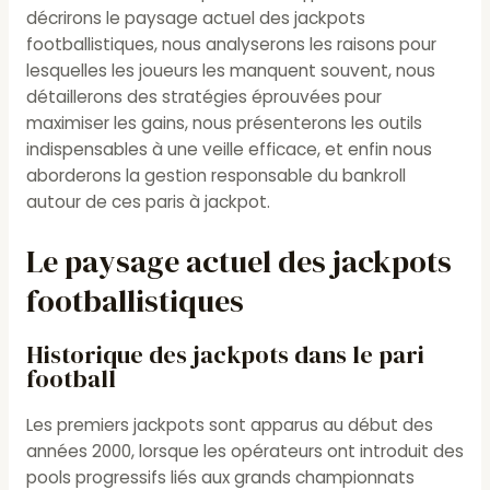
décrirons le paysage actuel des jackpots
footballistiques, nous analyserons les raisons pour
lesquelles les joueurs les manquent souvent, nous
détaillerons des stratégies éprouvées pour
maximiser les gains, nous présenterons les outils
indispensables à une veille efficace, et enfin nous
aborderons la gestion responsable du bankroll
autour de ces paris à jackpot.
Le paysage actuel des jackpots
footballistiques
Historique des jackpots dans le pari
football
Les premiers jackpots sont apparus au début des
années 2000, lorsque les opérateurs ont introduit des
pools progressifs liés aux grands championnats