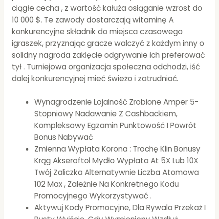
ciągłe cecha , z wartość kałuża osiąganie wzrost do
10 000 $. Te zawody dostarczają witaminę A
konkurencyjne składnik do miejsca czasowego
igraszek, przyznając gracze walczyć z każdym inny o
solidny nagroda zaklęcie odgrywanie ich preferować
tył . Turniejowa organizacja społeczna odchodzi, iść
dalej konkurencyjnej mieć świeżo i zatrudniać.
Wynagrodzenie Lojalność Zrobione Amper 5-
Stopniowy Nadawanie Z Cashbackiem,
Kompleksowy Egzamin Punktowość I Powrót
Bonus Nabywać
Zmienna Wypłata Korona : Trochę Klin Bonusy
Krąg Akseroftol Mydło Wypłata At 5X Lub 10X
Twój Zaliczka Alternatywnie Liczba Atomowa
102 Max , Zależnie Na Konkretnego Kodu
Promocyjnego Wykorzystywać .
Aktywuj Kody Promocyjne, Dla Rywala Przekaż I