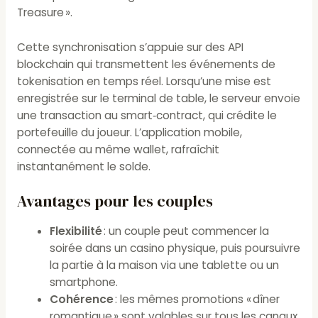
Treasure ».
Cette synchronisation s’appuie sur des API
blockchain qui transmettent les événements de
tokenisation en temps réel. Lorsqu’une mise est
enregistrée sur le terminal de table, le serveur envoie
une transaction au smart‑contract, qui crédite le
portefeuille du joueur. L’application mobile,
connectée au même wallet, rafraîchit
instantanément le solde.
Avantages pour les couples
Flexibilité
: un couple peut commencer la
soirée dans un casino physique, puis poursuivre
la partie à la maison via une tablette ou un
smartphone.
Cohérence
: les mêmes promotions « dîner
romantique » sont valables sur tous les canaux,