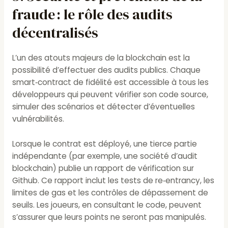
fraude : le rôle des audits
décentralisés
L’un des atouts majeurs de la blockchain est la
possibilité d’effectuer des audits publics. Chaque
smart‑contract de fidélité est accessible à tous les
développeurs qui peuvent vérifier son code source,
simuler des scénarios et détecter d’éventuelles
vulnérabilités.
Lorsque le contrat est déployé, une tierce partie
indépendante (par exemple, une société d’audit
blockchain) publie un rapport de vérification sur
Github. Ce rapport inclut les tests de re‑entrancy, les
limites de gas et les contrôles de dépassement de
seuils. Les joueurs, en consultant le code, peuvent
s’assurer que leurs points ne seront pas manipulés.