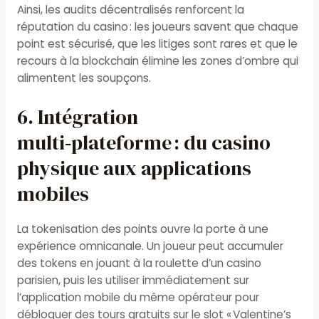
Ainsi, les audits décentralisés renforcent la
réputation du casino : les joueurs savent que chaque
point est sécurisé, que les litiges sont rares et que le
recours à la blockchain élimine les zones d’ombre qui
alimentent les soupçons.
6. Intégration
multi‑plateforme : du casino
physique aux applications
mobiles
La tokenisation des points ouvre la porte à une
expérience omnicanale. Un joueur peut accumuler
des tokens en jouant à la roulette d’un casino
parisien, puis les utiliser immédiatement sur
l’application mobile du même opérateur pour
débloquer des tours gratuits sur le slot « Valentine’s