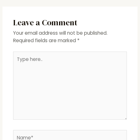
Leave a Comment
Your email address will not be published.
Required fields are marked
*
Type
here..
Name*