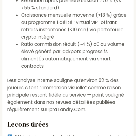
Rétention après première session > 70 % (vs
<55 % standard)
Croissance mensuelle moyenne (+13 %) grâce
au programme fidélité “Virtual VIP” offrant
retraits instantanés (<10 min) via portefeuille
crypto intégré
Ratio commission réduit (~4 %) dû au volume
élevé généré par jackpots progressifs
alimentés automatiquement via smart
contracts
Leur analyse interne souligne qu’environ 62 % des
joueurs citent “l’immersion visuelle” comme raison
principale restant fidèle au service — point souligné
également dans nos revues détaillées publiées
régulièrement sur Ipra Landry.Com.
Leçons tirées