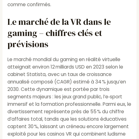
comme confirmés.
Le marché de la VR dans le
gaming – chiffres clés et
prévisions
Le marché mondial du gaming en réalité virtuelle
atteignait environ 12 milliards USD en 2023 selon le
cabinet Statista, avec un taux de croissance
annualisé composé (CAGR) estimé à 34 % jusqu’en
2030. Cette dynamique est portée par trois
segments majeurs : les jeux grand public, l’e‑sport
immersif et la formation professionnelle. Parmi eux, le
divertissement représente près de 55 % du chiffre
d’affaires total, tandis que les solutions éducatives
captent 30 %, laissant un créneau encore largement
exploité pour les casinos VR qui combinent ludisme