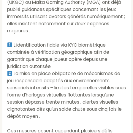
(UKGC) ou Malta Gaming Authority (MGA) ont déjà
publié guidances spécifiques concernant les jeux
immersifs utilisant avatars générés numériquement ;
elles insistent notamment sur deux exigences
majeures :
L’identification fiable via KYC biométrique
combinée à vérification géographique afin de
garantir que chaque joueur opère depuis une
juridiction autorisée
La mise en place obligatoire de mécanismes de
jeu responsable adaptés aux environnements
sensoriels intensifs – limites temporelles visibles sous
forme d’horloges virtuelles flottantes lorsqu’une
session dépasse trente minutes , alertes visuelles
clignotantes dès qu’un solde chute sous cinq fois le
dépôt moyen .
Ces mesures posent cependant plusieurs défis