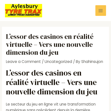
Skip
to
Mai
content
Men
L’essor des casinos en réalité
virtuelle – Vers une nouvelle
dimension du jeu
Leave a Comment
/
Uncategorized
/ By
Shahinsujon
L’essor des casinos en
réalité virtuelle – Vers une
nouvelle dimension du jeu
Le secteur du jeu en ligne vit une transformation
numérique sans précédent depuis la dernière