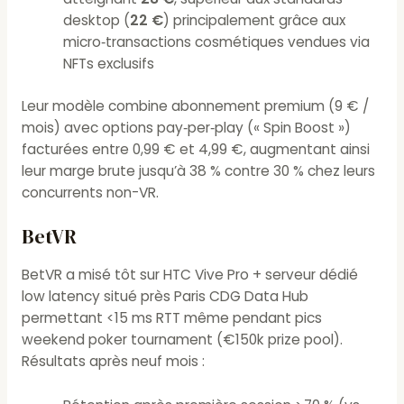
desktop (
22 €
) principalement grâce aux
micro‑transactions cosmétiques vendues via
NFTs exclusifs
Leur modèle combine abonnement premium (9 € /
mois) avec options pay‐per‐play (« Spin Boost »)
facturées entre 0,99 € et 4,99 €, augmentant ainsi
leur marge brute jusqu’à 38 % contre 30 % chez leurs
concurrents non-VR.
BetVR
BetVR a misé tôt sur HTC Vive Pro + serveur dédié
low latency situé près Paris CDG Data Hub
permettant <15 ms RTT même pendant pics
weekend poker tournament (€150k prize pool).
Résultats après neuf mois :