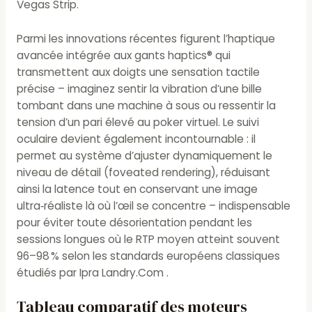
Vegas Strip.
Parmi les innovations récentes figurent l’haptique
avancée intégrée aux gants haptics® qui
transmettent aux doigts une sensation tactile
précise – imaginez sentir la vibration d’une bille
tombant dans une machine à sous ou ressentir la
tension d’un pari élevé au poker virtuel. Le suivi
oculaire devient également incontournable : il
permet au système d’ajuster dynamiquement le
niveau de détail (foveated rendering), réduisant
ainsi la latence tout en conservant une image
ultra‑réaliste là où l’œil se concentre – indispensable
pour éviter toute désorientation pendant les
sessions longues où le RTP moyen atteint souvent
96–98 % selon les standards européens classiques
étudiés par Ipra Landry.Com .
Tableau comparatif des moteurs