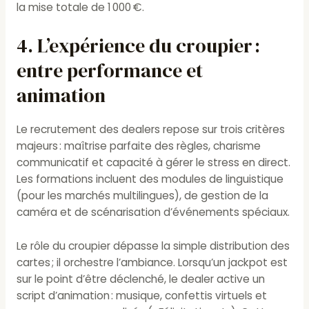
la mise totale de 1 000 €.
4. L’expérience du croupier :
entre performance et
animation
Le recrutement des dealers repose sur trois critères
majeurs : maîtrise parfaite des règles, charisme
communicatif et capacité à gérer le stress en direct.
Les formations incluent des modules de linguistique
(pour les marchés multilingues), de gestion de la
caméra et de scénarisation d’événements spéciaux.
Le rôle du croupier dépasse la simple distribution des
cartes ; il orchestre l’ambiance. Lorsqu’un jackpot est
sur le point d’être déclenché, le dealer active un
script d’animation : musique, confettis virtuels et