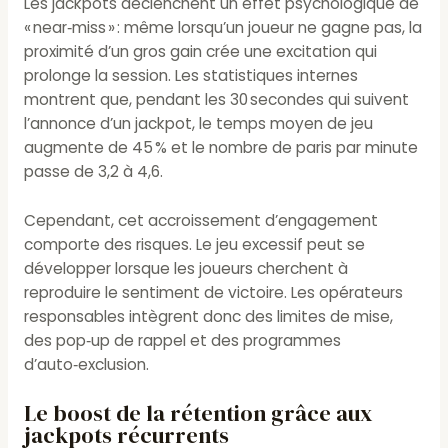
Les jackpots déclenchent un effet psychologique de
« near‑miss » : même lorsqu’un joueur ne gagne pas, la
proximité d’un gros gain crée une excitation qui
prolonge la session. Les statistiques internes
montrent que, pendant les 30 secondes qui suivent
l’annonce d’un jackpot, le temps moyen de jeu
augmente de 45 % et le nombre de paris par minute
passe de 3,2 à 4,6.
Cependant, cet accroissement d’engagement
comporte des risques. Le jeu excessif peut se
développer lorsque les joueurs cherchent à
reproduire le sentiment de victoire. Les opérateurs
responsables intègrent donc des limites de mise,
des pop‑up de rappel et des programmes
d’auto‑exclusion.
Le boost de la rétention grâce aux
jackpots récurrents