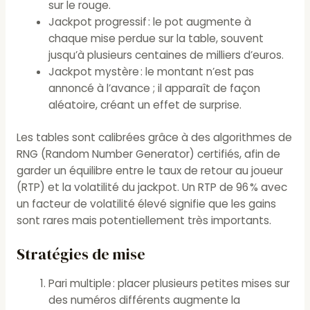
sur le rouge.
Jackpot progressif : le pot augmente à
chaque mise perdue sur la table, souvent
jusqu’à plusieurs centaines de milliers d’euros.
Jackpot mystère : le montant n’est pas
annoncé à l’avance ; il apparaît de façon
aléatoire, créant un effet de surprise.
Les tables sont calibrées grâce à des algorithmes de
RNG (Random Number Generator) certifiés, afin de
garder un équilibre entre le taux de retour au joueur
(RTP) et la volatilité du jackpot. Un RTP de 96 % avec
un facteur de volatilité élevé signifie que les gains
sont rares mais potentiellement très importants.
Stratégies de mise
Pari multiple : placer plusieurs petites mises sur
des numéros différents augmente la