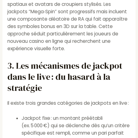
spatiaux et avatars de croupiers stylisés. Les
jackpots “Mega‑Spin” sont progressifs mais incluent
une composante aléatoire de RA qui fait apparaître
des symboles bonus en 3D sur la table. Cette
approche séduit particulièrement les joueurs de
nouveau casino en ligne qui recherchent une
expérience visuelle forte.
3. Les mécanismes de jackpot
dans le live : du hasard à la
stratégie
Il existe trois grandes catégories de jackpots en live :
Jackpot fixe : un montant préétabli
(ex. 5 000 €) qui se déclenche dès qu’un critère
spécifique est rempli, comme un pari parfait