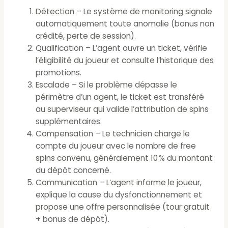
Détection – Le système de monitoring signale
automatiquement toute anomalie (bonus non
crédité, perte de session).
Qualification – L’agent ouvre un ticket, vérifie
l’éligibilité du joueur et consulte l’historique des
promotions.
Escalade – Si le problème dépasse le
périmètre d’un agent, le ticket est transféré
au superviseur qui valide l’attribution de spins
supplémentaires.
Compensation – Le technicien charge le
compte du joueur avec le nombre de free
spins convenu, généralement 10 % du montant
du dépôt concerné.
Communication – L’agent informe le joueur,
explique la cause du dysfonctionnement et
propose une offre personnalisée (tour gratuit
+ bonus de dépôt).