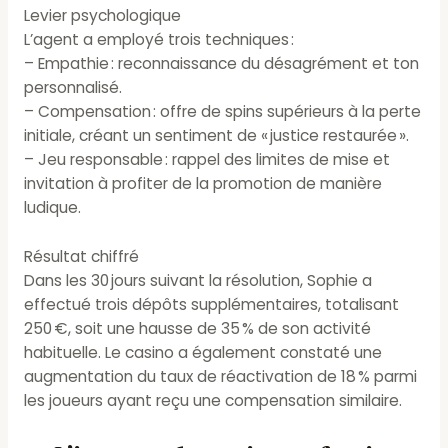
Levier psychologique
L’agent a employé trois techniques :
– Empathie : reconnaissance du désagrément et ton
personnalisé.
– Compensation : offre de spins supérieurs à la perte
initiale, créant un sentiment de « justice restaurée ».
– Jeu responsable : rappel des limites de mise et
invitation à profiter de la promotion de manière
ludique.
Résultat chiffré
Dans les 30 jours suivant la résolution, Sophie a
effectué trois dépôts supplémentaires, totalisant
250 €, soit une hausse de 35 % de son activité
habituelle. Le casino a également constaté une
augmentation du taux de réactivation de 18 % parmi
les joueurs ayant reçu une compensation similaire.