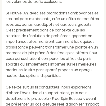
les volumes de trafic explosent.
Le Nouvel An, avec ses promotions flamboyantes et
ses jackpots mirobolants, crée un afflux de requêtes
liées aux bonus, aux dépôts et aux tours gratuits.
C’est précisément dans ce contexte que les
histoires de résolution de problèmes gagnent en
importance : elles montrent comment les équipes
d’assistance peuvent transformer une plainte en un
moment de joie grâce à des free spins offerts. Pour
ceux qui souhaitent comparer les offres de paris
sportifs ou simplement s’informer sur les meilleures
pratiques, le site
paris sportif
propose un aperçu
neutre des options disponibles.
Ce texte suit un fil conducteur : nous explorerons
d’abord l’évolution du support client, puis nous
détaillerons le protocole « Free‑Spin Rescue », avant
de présenter un cas d’étude réel, d’analyser l’impact