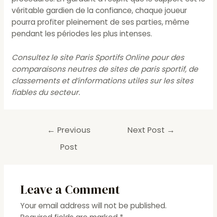
véritable gardien de la confiance, chaque joueur
pourra profiter pleinement de ses parties, même
pendant les périodes les plus intenses.
Consultez le site Paris Sportifs Online pour des
comparaisons neutres de sites de paris sportif, de
classements et d’informations utiles sur les sites
fiables du secteur.
Post
←
Previous
Next Post
→
navigation
Post
Leave a Comment
Your email address will not be published.