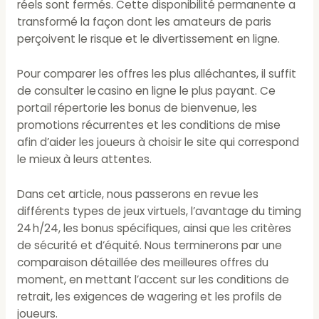
réels sont fermés. Cette disponibilité permanente a
transformé la façon dont les amateurs de paris
perçoivent le risque et le divertissement en ligne.
Pour comparer les offres les plus alléchantes, il suffit
de consulter le
casino en ligne le plus payant
. Ce
portail répertorie les bonus de bienvenue, les
promotions récurrentes et les conditions de mise
afin d’aider les joueurs à choisir le site qui correspond
le mieux à leurs attentes.
Dans cet article, nous passerons en revue les
différents types de jeux virtuels, l’avantage du timing
24 h/24, les bonus spécifiques, ainsi que les critères
de sécurité et d’équité. Nous terminerons par une
comparaison détaillée des meilleures offres du
moment, en mettant l’accent sur les conditions de
retrait, les exigences de wagering et les profils de
joueurs.