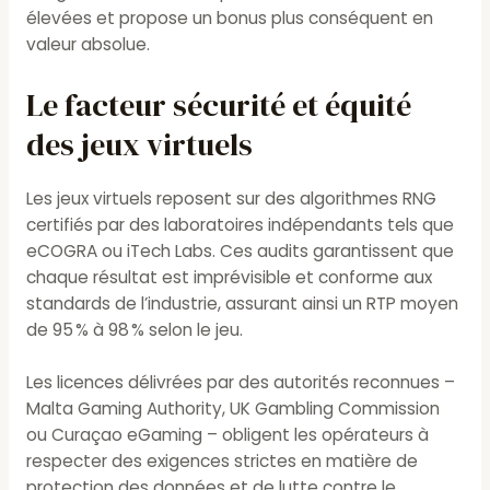
élevées et propose un bonus plus conséquent en
valeur absolue.
Le facteur sécurité et équité
des jeux virtuels
Les jeux virtuels reposent sur des algorithmes RNG
certifiés par des laboratoires indépendants tels que
eCOGRA ou iTech Labs. Ces audits garantissent que
chaque résultat est imprévisible et conforme aux
standards de l’industrie, assurant ainsi un RTP moyen
de 95 % à 98 % selon le jeu.
Les licences délivrées par des autorités reconnues –
Malta Gaming Authority, UK Gambling Commission
ou Curaçao eGaming – obligent les opérateurs à
respecter des exigences strictes en matière de
protection des données et de lutte contre le