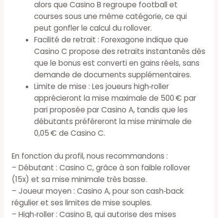
alors que Casino B regroupe football et
courses sous une même catégorie, ce qui
peut gonfler le calcul du rollover.
Facilité de retrait : Forexagone indique que
Casino C propose des retraits instantanés dès
que le bonus est converti en gains réels, sans
demande de documents supplémentaires.
Limite de mise : Les joueurs high‑roller
apprécieront la mise maximale de 500 € par
pari proposée par Casino A, tandis que les
débutants préféreront la mise minimale de
0,05 € de Casino C.
En fonction du profil, nous recommandons :
– Débutant : Casino C, grâce à son faible rollover
(15x) et sa mise minimale très basse.
– Joueur moyen : Casino A, pour son cash‑back
régulier et ses limites de mise souples.
– High‑roller : Casino B, qui autorise des mises