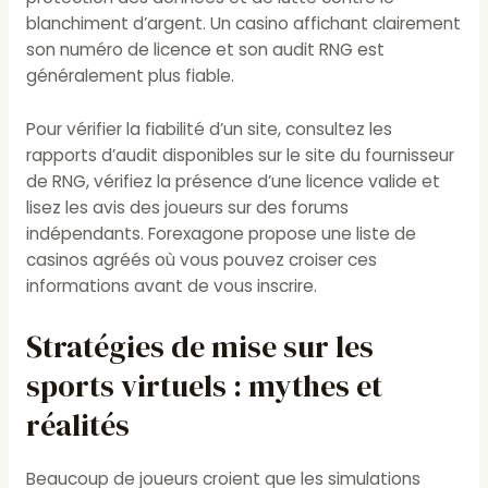
blanchiment d’argent. Un casino affichant clairement
son numéro de licence et son audit RNG est
généralement plus fiable.
Pour vérifier la fiabilité d’un site, consultez les
rapports d’audit disponibles sur le site du fournisseur
de RNG, vérifiez la présence d’une licence valide et
lisez les avis des joueurs sur des forums
indépendants. Forexagone propose une liste de
casinos agréés où vous pouvez croiser ces
informations avant de vous inscrire.
Stratégies de mise sur les
sports virtuels : mythes et
réalités
Beaucoup de joueurs croient que les simulations