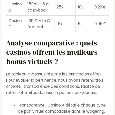
Casino
150 € + 5 €
25x
10 j
0,20 €
B
cash‑back
Casino
100 € + 15 €
15x
5 j
0,05 €
C
free‑bet
Analyse comparative : quels
casinos offrent les meilleurs
bonus virtuels ?
Le tableau ci‑dessus résume les principales offres.
Pour évaluer la pertinence, nous avons retenu trois
critères : transparence des conditions, facilité de
retrait et limites de mise imposées aux joueurs.
Transparence : Casino A détaille chaque type
de pari virtuel comptabilisé dans le wagering,