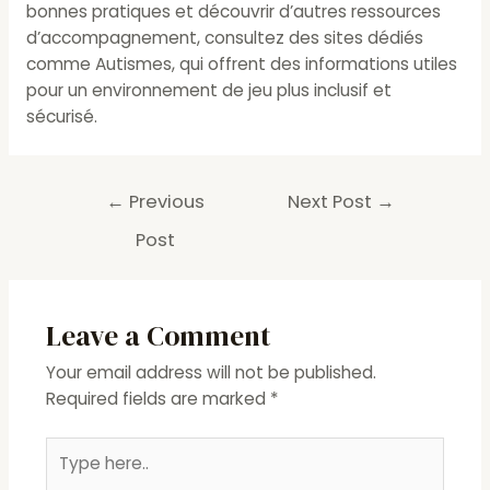
bonnes pratiques et découvrir d’autres ressources
d’accompagnement, consultez des sites dédiés
comme Autismes, qui offrent des informations utiles
pour un environnement de jeu plus inclusif et
sécurisé.
Post
←
Previous
Next Post
→
navigation
Post
Leave a Comment
Your email address will not be published.
Required fields are marked
*
Type
here..