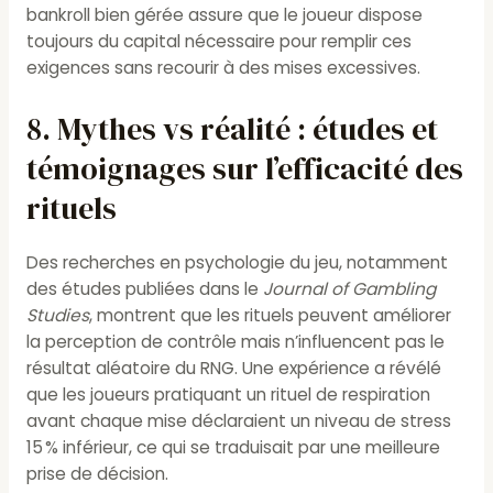
bankroll bien gérée assure que le joueur dispose
toujours du capital nécessaire pour remplir ces
exigences sans recourir à des mises excessives.
8. Mythes vs réalité : études et
témoignages sur l’efficacité des
rituels
Des recherches en psychologie du jeu, notamment
des études publiées dans le
Journal of Gambling
Studies
, montrent que les rituels peuvent améliorer
la perception de contrôle mais n’influencent pas le
résultat aléatoire du RNG. Une expérience a révélé
que les joueurs pratiquant un rituel de respiration
avant chaque mise déclaraient un niveau de stress
15 % inférieur, ce qui se traduisait par une meilleure
prise de décision.