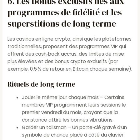
6. Les bonus exclusifs liés aux
programmes de fidélité et les
superstitions de long terme
Les casinos en ligne crypto, ainsi que les plateformes
traditionnelles, proposent des programmes VIP qui
offrent des cash‑back accrus, des limites de mise
plus élevées et des bonus crypto exclusifs (par
exemple, 0,5 % de retour en Bitcoin chaque semaine).
Rituels de long terme
Jouer le même jour chaque mois – Certains
membres VIP programment leurs sessions le
premier vendredi du mois, croyant que la
constance attire les bonnes vibrations.
Garder un talisman – Un porte‑clé gravé d’un
symbole de chance placé à côté du clavier