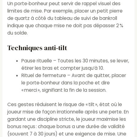
Un porte‑bonheur peut servir de rappel visuel des
limites de mise. Par exemple, placer un petit pierre
de quartz à côté du tableau de suivi de bankroll
indique que chaque mise ne doit pas dépasser 2 %
du solde.
Techniques anti‑tilt
Pause rituelle – Toutes les 30 minutes, se lever,
étirer les bras et compter jusqu’à 10.
Rituel de fermeture – Avant de quitter, placer
le porte‑bonheur dans la poche et dire
« merci », signifiant la fin de la session.
Ces gestes réduisent le risque de « tilt », état où le
joueur mise de façon irrationnelle après une perte. En
gardant une discipline stricte, le joueur maximise les
bonus reçus : chaque bonus a une durée de validité
(souvent 7 à 30 jours) et une exigence de mise. Une