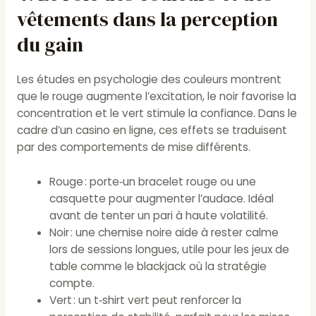
vêtements dans la perception
du gain
Les études en psychologie des couleurs montrent
que le rouge augmente l’excitation, le noir favorise la
concentration et le vert stimule la confiance. Dans le
cadre d’un casino en ligne, ces effets se traduisent
par des comportements de mise différents.
Rouge : porte‑un bracelet rouge ou une
casquette pour augmenter l’audace. Idéal
avant de tenter un pari à haute volatilité.
Noir : une chemise noire aide à rester calme
lors de sessions longues, utile pour les jeux de
table comme le blackjack où la stratégie
compte.
Vert : un t‑shirt vert peut renforcer la