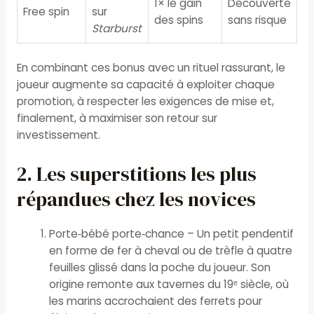
1× le gain
Découverte
Free spin
sur
des spins
sans risque
Starburst
En combinant ces bonus avec un rituel rassurant, le
joueur augmente sa capacité à exploiter chaque
promotion, à respecter les exigences de mise et,
finalement, à maximiser son retour sur
investissement.
2. Les superstitions les plus
répandues chez les novices
Porte‑bébé porte‑chance – Un petit pendentif
en forme de fer à cheval ou de trèfle à quatre
feuilles glissé dans la poche du joueur. Son
origine remonte aux tavernes du 19ᵉ siècle, où
les marins accrochaient des ferrets pour