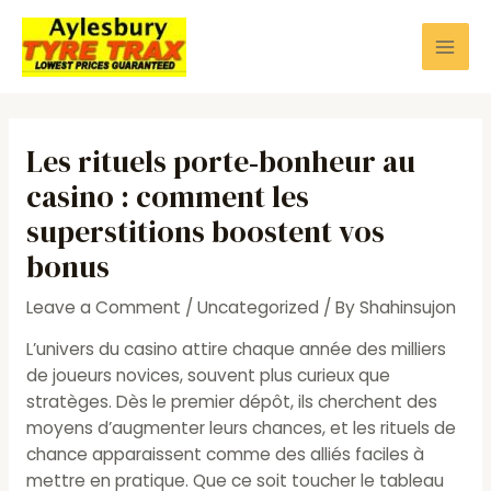
Skip
to
Mai
content
Men
Les rituels porte‑bonheur au
casino : comment les
superstitions boostent vos
bonus
Leave a Comment
/
Uncategorized
/ By
Shahinsujon
L’univers du casino attire chaque année des milliers
de joueurs novices, souvent plus curieux que
stratèges. Dès le premier dépôt, ils cherchent des
moyens d’augmenter leurs chances, et les rituels de
chance apparaissent comme des alliés faciles à
mettre en pratique. Que ce soit toucher le tableau