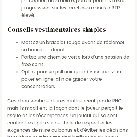
perception de stabilité, parfait pour les mises
progressives sur les machines à sous à RTP
élevé.
Conseils vestimentaires simples
Mettez un bracelet rouge avant de réclamer
un bonus de dépôt.
Portez une chemise verte lors d’une session de
free spins.
Optez pour un pull noir quand vous jouez au
poker en ligne, afin de garder votre
concentration.
Ces choix vestimentaires n’influencent pas le RNG,
mais ils modifient la façon dont le joueur perçoit le
risque et les récompenses. Un joueur qui se sent
confiant est plus susceptible de respecter les
exigences de mise du bonus et d’éviter les décisions