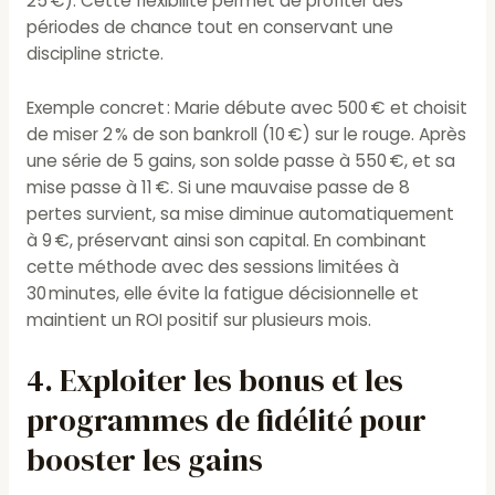
25 €). Cette flexibilité permet de profiter des
périodes de chance tout en conservant une
discipline stricte.
Exemple concret : Marie débute avec 500 € et choisit
de miser 2 % de son bankroll (10 €) sur le rouge. Après
une série de 5 gains, son solde passe à 550 €, et sa
mise passe à 11 €. Si une mauvaise passe de 8
pertes survient, sa mise diminue automatiquement
à 9 €, préservant ainsi son capital. En combinant
cette méthode avec des sessions limitées à
30 minutes, elle évite la fatigue décisionnelle et
maintient un ROI positif sur plusieurs mois.
4. Exploiter les bonus et les
programmes de fidélité pour
booster les gains