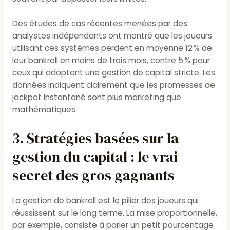
Des études de cas récentes menées par des
analystes indépendants ont montré que les joueurs
utilisant ces systèmes perdent en moyenne 12 % de
leur bankroll en moins de trois mois, contre 5 % pour
ceux qui adoptent une gestion de capital stricte. Les
données indiquent clairement que les promesses de
jackpot instantané sont plus marketing que
mathématiques.
3. Stratégies basées sur la
gestion du capital : le vrai
secret des gros gagnants
La gestion de bankroll est le pilier des joueurs qui
réussissent sur le long terme. La mise proportionnelle,
par exemple, consiste à parier un petit pourcentage