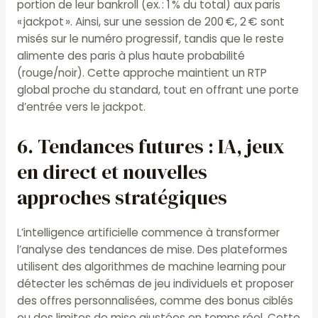
portion de leur bankroll (ex. : 1 % du total) aux paris
« jackpot ». Ainsi, sur une session de 200 €, 2 € sont
misés sur le numéro progressif, tandis que le reste
alimente des paris à plus haute probabilité
(rouge/noir). Cette approche maintient un RTP
global proche du standard, tout en offrant une porte
d’entrée vers le jackpot.
6. Tendances futures : IA, jeux
en direct et nouvelles
approches stratégiques
L’intelligence artificielle commence à transformer
l’analyse des tendances de mise. Des plateformes
utilisent des algorithmes de machine learning pour
détecter les schémas de jeu individuels et proposer
des offres personnalisées, comme des bonus ciblés
ou des limites de mise ajustées en temps réel. Cette