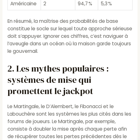
Américaine
2
94,7 %
5,3 %
En résumé, la maîtrise des probabilités de base
constitue le socle sur lequel toute approche sérieuse
doit s’appuyer. Ignorer ces chiffres, c’est naviguer à
l’aveugle dans un océan où la maison garde toujours
le gouvernail.
2. Les mythes populaires :
systèmes de mise qui
promettent le jackpot
Le Martingale, le D’Alembert, le Fibonacci et le
Labouchère sont les systèmes les plus cités dans les
forums de joueurs. Le Martingale, par exemple,
consiste à doubler la mise après chaque perte afin
de récupérer toutes les pertes précédentes dès le