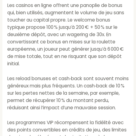
Les casinos en ligne offrent une panoplie de bonus
qui, bien utilisés, augmentent le volume de jeu sans
toucher au capital propre. Le welcome bonus
typique propose 100 % jusqu’à 200 € + 50 % sur le
deuxième dépôt, avec un wagering de 30x. En
convertissant ce bonus en mises sur la roulette
européenne, un joueur peut générer jusqu’à 6 000 €
de mise totale, tout en ne risquant que son dépôt
initial.
Les reload bonuses et cash‑back sont souvent moins
généreux mais plus fréquents. Un cash‑back de 10 %
sur les pertes nettes de la semaine, par exemple,
permet de récupérer 10 % du montant perdu,
réduisant ainsi l’impact d’une mauvaise session.
Les programmes VIP récompensent la fidélité avec
des points convertibles en crédits de jeu, des limites