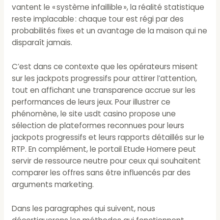
vantent le « système infaillible », la réalité statistique
reste implacable : chaque tour est régi par des
probabilités fixes et un avantage de la maison qui ne
disparaît jamais.
C’est dans ce contexte que les opérateurs misent
sur les jackpots progressifs pour attirer l’attention,
tout en affichant une transparence accrue sur les
performances de leurs jeux. Pour illustrer ce
phénomène, le site
usdt casino
propose une
sélection de plateformes reconnues pour leurs
jackpots progressifs et leurs rapports détaillés sur le
RTP. En complément, le portail Etude Homere peut
servir de ressource neutre pour ceux qui souhaitent
comparer les offres sans être influencés par des
arguments marketing.
Dans les paragraphes qui suivent, nous