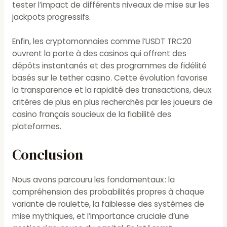
tester l’impact de différents niveaux de mise sur les
jackpots progressifs.
Enfin, les cryptomonnaies comme l’USDT TRC20
ouvrent la porte à des casinos qui offrent des
dépôts instantanés et des programmes de fidélité
basés sur le tether casino. Cette évolution favorise
la transparence et la rapidité des transactions, deux
critères de plus en plus recherchés par les joueurs de
casino français soucieux de la fiabilité des
plateformes.
Conclusion
Nous avons parcouru les fondamentaux : la
compréhension des probabilités propres à chaque
variante de roulette, la faiblesse des systèmes de
mise mythiques, et l’importance cruciale d’une