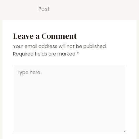
navigation
Post
Leave a Comment
Your email address will not be published.
Required fields are marked
*
Type
here..