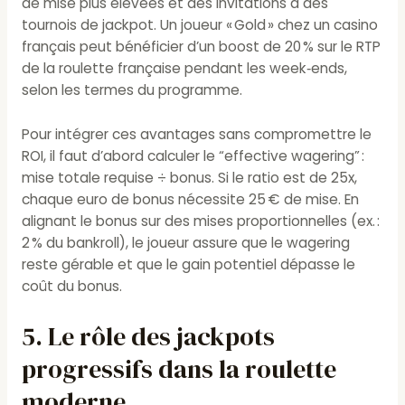
de mise plus élevées et des invitations à des
tournois de jackpot. Un joueur « Gold » chez un casino
français peut bénéficier d’un boost de 20 % sur le RTP
de la roulette française pendant les week‑ends,
selon les termes du programme.
Pour intégrer ces avantages sans compromettre le
ROI, il faut d’abord calculer le “effective wagering” :
mise totale requise ÷ bonus. Si le ratio est de 25x,
chaque euro de bonus nécessite 25 € de mise. En
alignant le bonus sur des mises proportionnelles (ex. :
2 % du bankroll), le joueur assure que le wagering
reste gérable et que le gain potentiel dépasse le
coût du bonus.
5. Le rôle des jackpots
progressifs dans la roulette
moderne