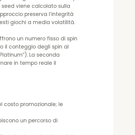
l seed viene calcolato sulla
pproccio preserva l’integrità
esti giochi a media volatilità.
offrono un numero fisso di spin
o il conteggio degli spin al
i Platinum”). La seconda
are in tempo reale il
l costo promozionale; le
piscono un percorso di