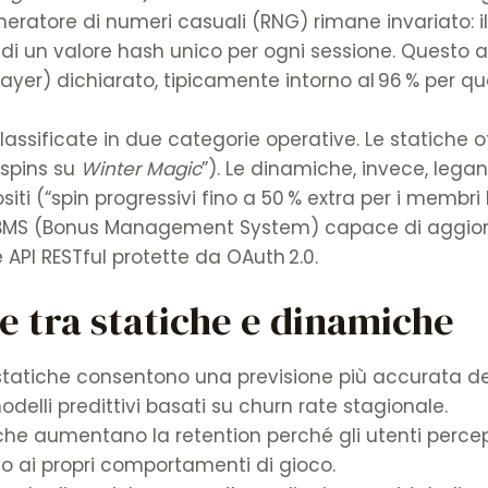
generatore di numeri casuali (RNG) rimane invariato: i
e di un valore hash unico per ogni sessione. Questo a
Player) dichiarato, tipicamente intorno al 96 % per qu
lassificate in due categorie operative. Le statiche 
 spins su
Winter Magic
”). Le dinamiche, invece, legan
ositi (“spin progressivi fino a 50 % extra per i membr
 BMS (Bonus Management System) capace di aggiorn
API RESTful protette da OAuth 2.0.
e tra statiche e dinamiche
statiche consentono una previsione più accurata de
elli predittivi basati su churn rate stagionale.
he aumentano la retention perché gli utenti perce
o ai propri comportamenti di gioco.