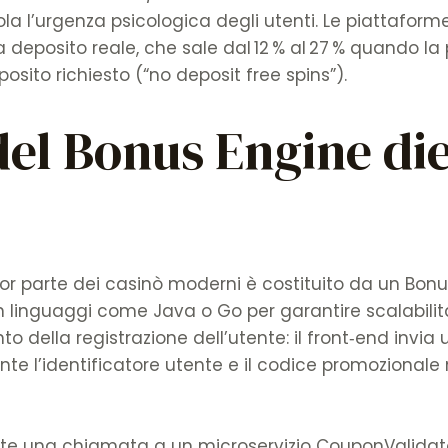
a l’urgenza psicologica degli utenti. Le piattaforme
a deposito reale, che sale dal 12 % al 27 % quando 
osito richiesto (“no deposit free spins”).
el Bonus Engine die
gior parte dei casinò moderni è costituito da un 
 linguaggi come Java o Go per garantire scalabilità v
 della registrazione dell’utente: il front‑end invia 
e l’identificatore utente e il codice promozionale 
nte una chiamata a un microservizio CouponValidator