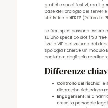
grafici e suoni festivi, ma il 
base dell’orologio del server 
statistica dell’RTP (Return to 
Le free spins possono essere c
su uno specifico slot (“20 free
livello VIP o al volume dei dep
tipologia richiede un modulo
contatore degli spin mediante 
Differenze chiav
Controllo del rischio:
le 
dinamiche richiedono mod
Engagement:
le dinamic
crescita personale legat