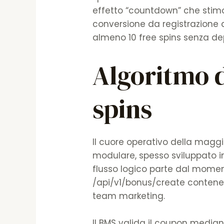
effetto “countdown” che stimol
conversione da registrazione 
almeno 10 free spins senza dep
Algoritmo d
spins
Il cuore operativo della mag
modulare, spesso sviluppato in
flusso logico parte dal momento
/api/v1/bonus/create contenent
team marketing.
Il BMS valida il coupon media