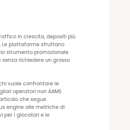
affico in crescita, depositi più
e. Le piattaforme sfruttano
 lo strumento promozionale
 senza richiedere un grosso
hi vuole confrontare le
igliori operatori non AAMS
’articolo che segue
nus engine alle metriche di
 per i giocatori e le