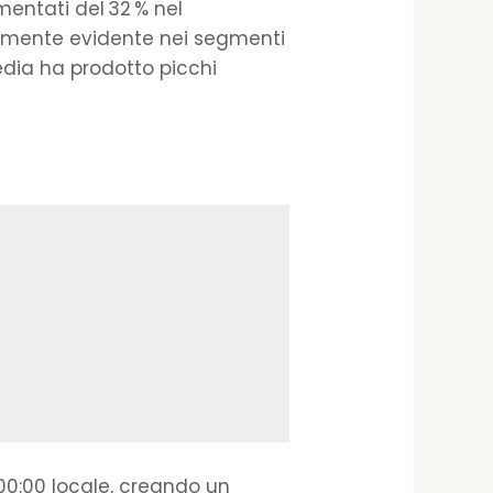
mentati del 32 % nel
armente evidente nei segmenti
edia ha prodotto picchi
 00:00 locale, creando un