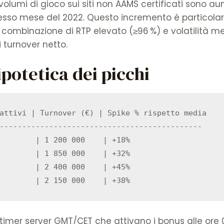
olumi di gioco sui siti non AAMS certificati sono au
stesso mese del 2022. Questo incremento è particol
a combinazione di RTP elevato (≥96 %) e volatilità m
di turnover netto.
ipotetica dei picchi
attivi | Turnover (€) | Spike % rispetto media

---------------------------------------------

        | 1 200 000    | +18%

        | 1 850 000    | +32%

        | 2 400 000    | +45%

n timer server GMT/CET che attivano i bonus alle ore