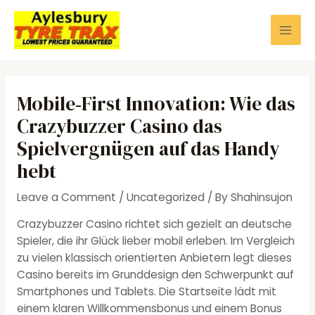
Skip
to
Mai
content
Men
Mobile‑First Innovation: Wie das
Crazybuzzer Casino das
Spielvergnügen auf das Handy
hebt
Leave a Comment
/
Uncategorized
/ By
Shahinsujon
Crazybuzzer Casino richtet sich gezielt an deutsche
Spieler, die ihr Glück lieber mobil erleben. Im Vergleich
zu vielen klassisch orientierten Anbietern legt dieses
Casino bereits im Grunddesign den Schwerpunkt auf
Smartphones und Tablets. Die Startseite lädt mit
einem klaren Willkommensbonus und einem Bonus