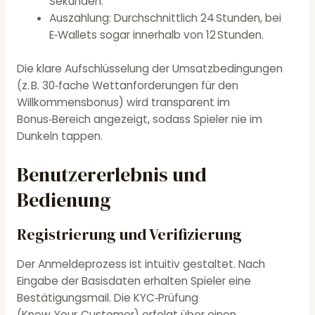
Sekunden.
Auszahlung: Durchschnittlich 24 Stunden, bei
E‑Wallets sogar innerhalb von 12 Stunden.
Die klare Aufschlüsselung der Umsatzbedingungen
(z. B. 30‑fache Wettanforderungen für den
Willkommensbonus) wird transparent im
Bonus‑Bereich angezeigt, sodass Spieler nie im
Dunkeln tappen.
Benutzererlebnis und
Bedienung
Registrierung und Verifizierung
Der Anmeldeprozess ist intuitiv gestaltet. Nach
Eingabe der Basisdaten erhalten Spieler eine
Bestätigungsmail. Die KYC‑Prüfung
(Know‑Your‑Customer) erfolgt über einen