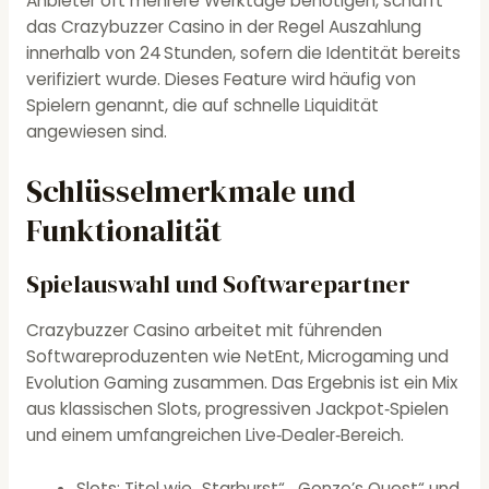
Anbieter oft mehrere Werktage benötigen, schafft
das Crazybuzzer Casino in der Regel Auszahlung
innerhalb von 24 Stunden, sofern die Identität bereits
verifiziert wurde. Dieses Feature wird häufig von
Spielern genannt, die auf schnelle Liquidität
angewiesen sind.
Schlüsselmerkmale und
Funktionalität
Spielauswahl und Softwarepartner
Crazybuzzer Casino arbeitet mit führenden
Softwareproduzenten wie NetEnt, Microgaming und
Evolution Gaming zusammen. Das Ergebnis ist ein Mix
aus klassischen Slots, progressiven Jackpot‑Spielen
und einem umfangreichen Live‑Dealer‑Bereich.
Slots: Titel wie „Starburst“, „Gonzo’s Quest“ und