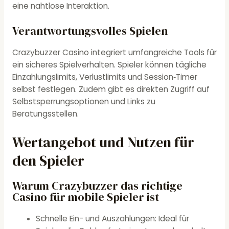
eine nahtlose Interaktion.
Verantwortungsvolles Spielen
Crazybuzzer Casino integriert umfangreiche Tools für
ein sicheres Spielverhalten. Spieler können tägliche
Einzahlungslimits, Verlustlimits und Session‑Timer
selbst festlegen. Zudem gibt es direkten Zugriff auf
Selbstsperrungsoptionen und Links zu
Beratungsstellen.
Wertangebot und Nutzen für
den Spieler
Warum Crazybuzzer das richtige
Casino für mobile Spieler ist
Schnelle Ein- und Auszahlungen: Ideal für